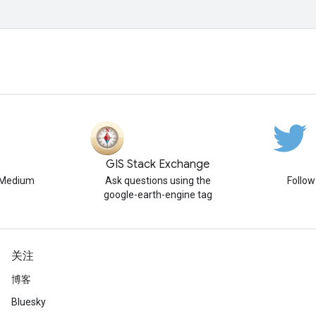
GIS Stack Exchange
n Medium
Ask questions using the
Follo
google-earth-engine tag
关注
博客
Bluesky