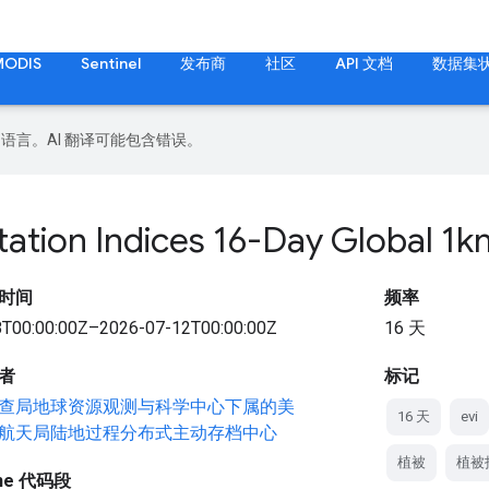
MODIS
Sentinel
发布商
社区
API 文档
数据集
好的语言。AI 翻译可能包含错误。
tation Indices 16-Day Global 1
时间
频率
T00:00:00Z–2026-07-12T00:00:00Z
16 天
者
标记
查局地球资源观测与科学中心下属的美
16 天
evi
航天局陆地过程分布式主动存档中心
植被
植被
gine 代码段