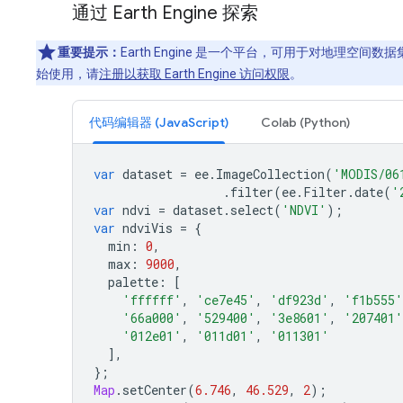
通过 Earth Engine 探索
重要提示：
Earth Engine 是一个平台，可用于对地理空
始使用，请
注册以获取 Earth Engine 访问权限
。
代码编辑器 (JavaScript)
Colab (Python)
var
dataset
=
ee
.
ImageCollection
(
'MODIS/06
.
filter
(
ee
.
Filter
.
date
(
'
var
ndvi
=
dataset
.
select
(
'NDVI'
);
var
ndviVis
=
{
min
:
0
,
max
:
9000
,
palette
:
[
'ffffff'
,
'ce7e45'
,
'df923d'
,
'f1b555'
'66a000'
,
'529400'
,
'3e8601'
,
'207401'
'012e01'
,
'011d01'
,
'011301'
],
};
Map
.
setCenter
(
6.746
,
46.529
,
2
);