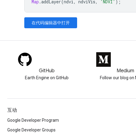
Map
.
addLayer
(
ndvi
,
ndviVis
,
'NDVI'
);
在代码编辑器中打开
GitHub
Medium
Earth Engine on GitHub
Follow our blog o
互动
Google Developer Program
Google Developer Groups