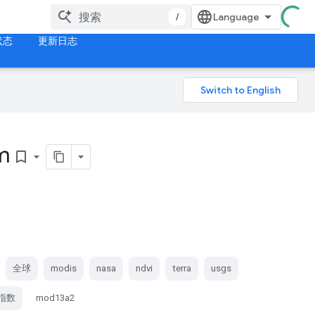
/
状态
更新日志
km
bookmark_border
全球
modis
nasa
ndvi
terra
usgs
指数
mod13a2