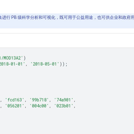
间数据集进行 PB 级科学分析和可视化，既可用于公益用途，也可供企业和政府用户
1/MOD13A2'
)
2018-01-01'
,
'2018-05-01'
));
,
'fcd163'
,
'99b718'
,
'74a901'
,
,
'056201'
,
'004c00'
,
'023b01'
,