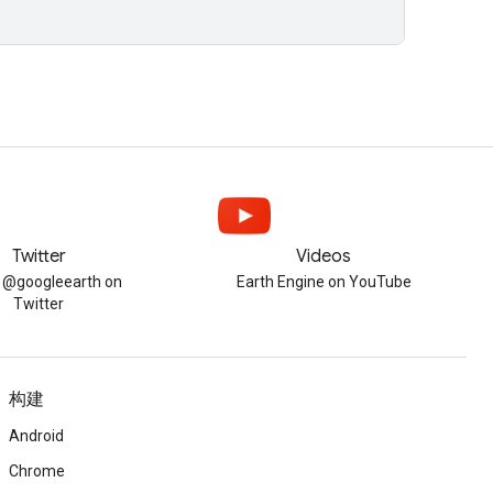
Twitter
Videos
w @googleearth on
Earth Engine on YouTube
Twitter
构建
Android
Chrome