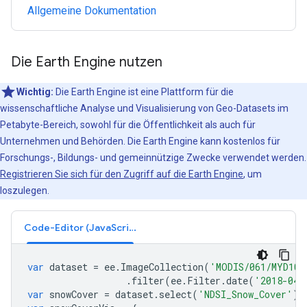
Allgemeine Dokumentation
Die Earth Engine nutzen
Wichtig:
Die Earth Engine ist eine Plattform für die
wissenschaftliche Analyse und Visualisierung von Geo-Datasets im
Petabyte-Bereich, sowohl für die Öffentlichkeit als auch für
Unternehmen und Behörden. Die Earth Engine kann kostenlos für
Forschungs-, Bildungs- und gemeinnützige Zwecke verwendet werden.
Registrieren Sie sich für den Zugriff auf die Earth Engine
, um
loszulegen.
Code-Editor (JavaScript)
var
dataset
=
ee
.
ImageCollection
(
'MODIS/061/MYD10A
.
filter
(
ee
.
Filter
.
date
(
'2018-04-
var
snowCover
=
dataset
.
select
(
'NDSI_Snow_Cover'
);