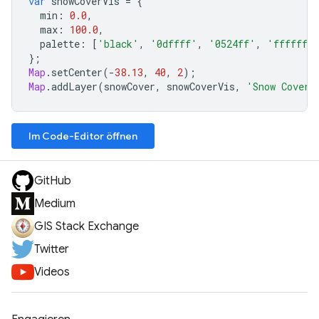
var
snowCoverVis
=
{
min
:
0.0
,
max
:
100.0
,
palette
:
[
'black'
,
'0dffff'
,
'0524ff'
,
'ffffff'
};
Map
.
setCenter
(
-
38.13
,
40
,
2
);
Map
.
addLayer
(
snowCover
,
snowCoverVis
,
'Snow Cover'
Im Code-Editor öffnen
GitHub
Medium
GIS Stack Exchange
Twitter
Videos