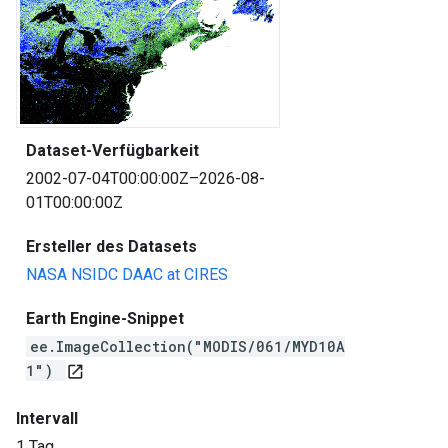
Dataset-Verfügbarkeit
2002-07-04T00:00:00Z–2026-08-
01T00:00:00Z
Ersteller des Datasets
NASA NSIDC DAAC at CIRES
Earth Engine-Snippet
ee.ImageCollection("MODIS/061/MYD10A
1")
open_in_new
Intervall
1 Tag