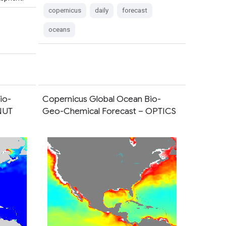
copernicus
daily
forecast
oceans
io-
Copernicus Global Ocean Bio-
NUT
Geo-Chemical Forecast – OPTICS