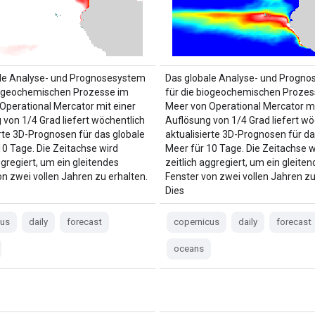
le Analyse- und Prognosesystem
Das globale Analyse- und Progn
iogeochemischen Prozesse im
für die biogeochemischen Prozes
Operational Mercator mit einer
Meer von Operational Mercator mi
 von 1/4 Grad liefert wöchentlich
Auflösung von 1/4 Grad liefert wö
erte 3D-Prognosen für das globale
aktualisierte 3D-Prognosen für da
10 Tage. Die Zeitachse wird
Meer für 10 Tage. Die Zeitachse w
ggregiert, um ein gleitendes
zeitlich aggregiert, um ein gleite
on zwei vollen Jahren zu erhalten.
Fenster von zwei vollen Jahren zu
Dies
cus
daily
forecast
copernicus
daily
forecast
oceans