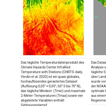
Das tägliche Temperaturdatenprodukt des
Das Datas
Climate Hazards Center InfraRed
Analysis o
Temperature with Stations (CHIRTS-daily;
tägliche 
Verdin et al. 2020) ist ein quasi globales,
über Land
hochauflösendes gerastertes Dataset
wurde vom
(Auflösung 0,05° × 0,05°, 60° S bis 70° N),
der NOAA 
das tägliche Mindest- (Tmin) und maximale
optimale 
2-Meter-Temperaturen (Tmax) sowie vier
aus einem
abgeleitete Variablen enthält:
Regenmes
Sättigungsdampf …