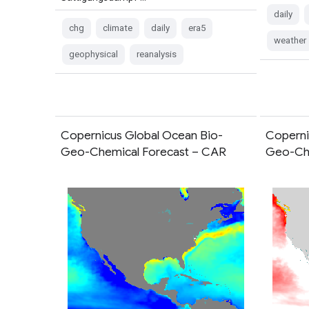
daily
chg
climate
daily
era5
weather
geophysical
reanalysis
Copernicus Global Ocean Bio-
Coperni
Geo-Chemical Forecast – CAR
Geo-Che