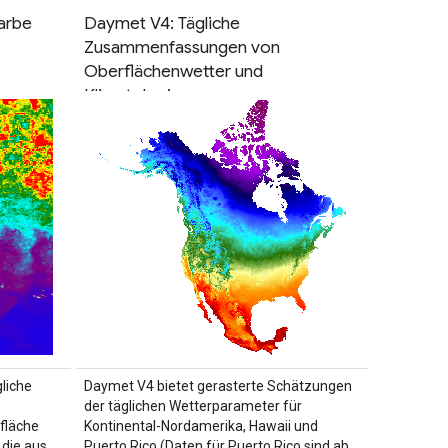
arbe
Daymet V4: Tägliche
Zusammenfassungen von
Oberflächenwetter und
Klimatologie
gliche
Daymet V4 bietet gerasterte Schätzungen
der täglichen Wetterparameter für
fläche
Kontinental-Nordamerika, Hawaii und
 die aus
Puerto Rico (Daten für Puerto Rico sind ab