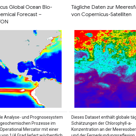
cus Global Ocean Bio-
Tägliche Daten zur Meeresf
mical Forecast –
von Copernicus-Satelliten
TON
le Analyse- und Prognosesystem
Dieses Dataset enthält globale tä
iogeochemischen Prozesse im
Schätzungen der Chlorophyll-a-
Operational Mercator mit einer
Konzentration an der Meeresober
 von 1/4 Grad liefert wöchentlich
und der Fernerkundungsreflexion,