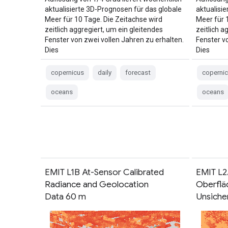
aktualisierte 3D-Prognosen für das globale
aktualisi
Meer für 10 Tage. Die Zeitachse wird
Meer für 
zeitlich aggregiert, um ein gleitendes
zeitlich a
Fenster von zwei vollen Jahren zu erhalten.
Fenster v
Dies
Dies
copernicus
daily
forecast
coperni
oceans
oceans
EMIT L1B At-Sensor Calibrated
EMIT L2
Radiance and Geolocation
Oberflä
Data 60 m
Unsiche