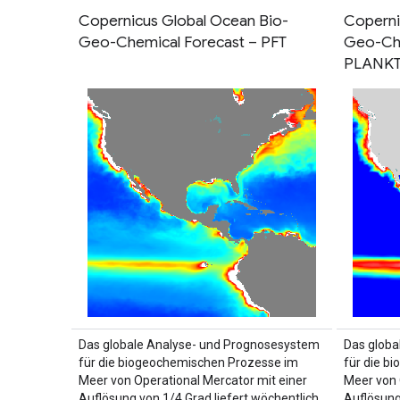
Copernicus Global Ocean Bio-
Coperni
Geo-Chemical Forecast – PFT
Geo-Che
PLANK
Das globale Analyse- und Prognosesystem
Das globa
für die biogeochemischen Prozesse im
für die b
Meer von Operational Mercator mit einer
Meer von 
Auflösung von 1/4 Grad liefert wöchentlich
Auflösung