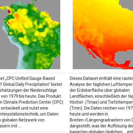
et „CPC Unified Gauge-Based
Dieses Dataset enthält eine raste
f Global Daily Precipitation“ bietet
Analyse der täglichen Lufttemper
Schätzungen der Niederschläge
der Erdoberfläche über globalen
 von 1979 bis heute. Das Produkt
Landflächen, einschließlich der tä
 Climate Prediction Center (CPC)
Höchst- (Tmax) und Tiefsttempe
entwickelt und nutzt eine
(Tmin). Die Daten reichen von 197
Interpolationstechnik, um Daten
heute und werden in
 globalen Netzwerk von
Breiten-/Längengradrastern von 0
sern mit …
dargestellt, was der Auflösung de
basierten globalen täglichen … ent