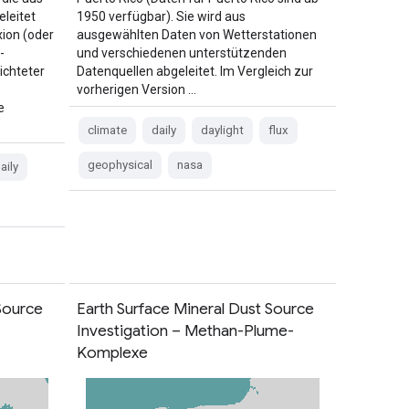
leitet
1950 verfügbar). Sie wird aus
ion (oder
ausgewählten Daten von Wetterstationen
-
und verschiedenen unterstützenden
ichteter
Datenquellen abgeleitet. Im Vergleich zur
vorherigen Version …
e
climate
daily
daylight
flux
geophysical
nasa
aily
Source
Earth Surface Mineral Dust Source
Investigation – Methan-Plume-
Komplexe