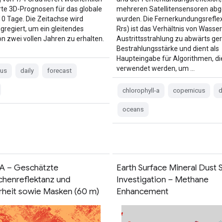
erte 3D-Prognosen für das globale
mehreren Satellitensensoren abge
10 Tage. Die Zeitachse wird
wurden. Die Fernerkundungsreflex
ggregiert, um ein gleitendes
Rrs) ist das Verhältnis von Wasser
on zwei vollen Jahren zu erhalten.
Austrittsstrahlung zu abwärts ger
Bestrahlungsstärke und dient als
Haupteingabe für Algorithmen, di
verwendet werden, um …
cus
daily
forecast
chlorophyll-a
copernicus
d
oceans
A – Geschätzte
Earth Surface Mineral Dust 
chenreflektanz und
Investigation – Methane
rheit sowie Masken (60 m)
Enhancement