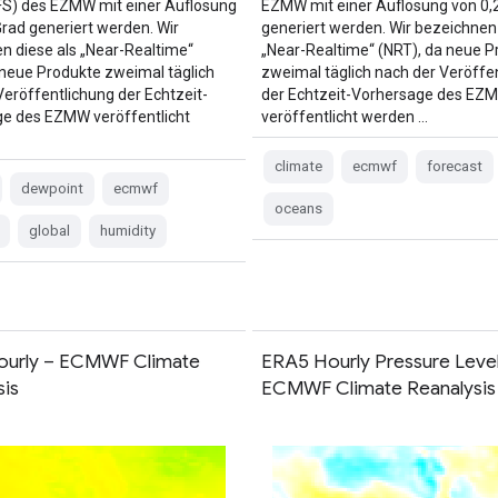
FS) des EZMW mit einer Auflösung
EZMW mit einer Auflösung von 0,
Grad generiert werden. Wir
generiert werden. Wir bezeichnen 
n diese als „Near-Realtime“
„Near-Realtime“ (NRT), da neue P
 neue Produkte zweimal täglich
zweimal täglich nach der Veröffe
Veröffentlichung der Echtzeit-
der Echtzeit-Vorhersage des EZ
e des EZMW veröffentlicht
veröffentlicht werden …
climate
ecmwf
forecast
dewpoint
ecmwf
oceans
global
humidity
ourly – ECMWF Climate
ERA5 Hourly Pressure Level
sis
ECMWF Climate Reanalysis