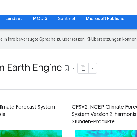
Landsat
MODIS
Sentinel
Microsoft Publisher
e in Ihre bevorzugte Sprache zu übersetzen. KI-Übersetzungen können 
n Earth Engine
bookmark_border
limate Forecast System
CFSV2: NCEP Climate Fore
sis
System Version 2, harmonisi
Stunden-Produkte