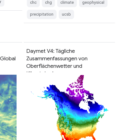
r
chc
chg
climate
geophysical
precipitation
ucsb
Daymet V4: Tägliche
 Global
Zusammenfassungen von
Oberflächenwetter und
Klimatologie