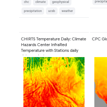
precipit
chc
climate
geophysical
precipitation
ucsb
weather
CHIRTS Temperature Daily: Climate
CPC Glo
Hazards Center InfraRed
Temperature with Stations daily
data product