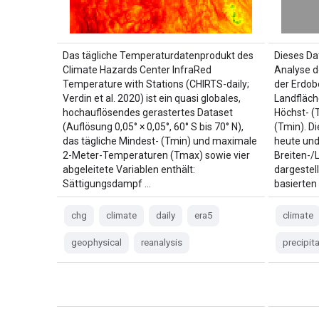
Das tägliche Temperaturdatenprodukt des
Dieses Da
Climate Hazards Center InfraRed
Analyse d
Temperature with Stations (CHIRTS-daily;
der Erdob
Verdin et al. 2020) ist ein quasi globales,
Landfläche
hochauflösendes gerastertes Dataset
Höchst- (
(Auflösung 0,05° × 0,05°, 60° S bis 70° N),
(Tmin). D
das tägliche Mindest- (Tmin) und maximale
heute und
2-Meter-Temperaturen (Tmax) sowie vier
Breiten-/
abgeleitete Variablen enthält:
dargestel
Sättigungsdampf …
basierten 
chg
climate
daily
era5
climate
geophysical
reanalysis
precipit