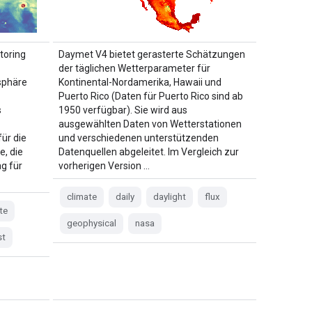
toring
Daymet V4 bietet gerasterte Schätzungen
der täglichen Wetterparameter für
sphäre
Kontinental-Nordamerika, Hawaii und
Puerto Rico (Daten für Puerto Rico sind ab
s
1950 verfügbar). Sie wird aus
-
ausgewählten Daten von Wetterstationen
ür die
und verschiedenen unterstützenden
e, die
Datenquellen abgeleitet. Im Vergleich zur
g für
vorherigen Version …
climate
daily
daylight
flux
te
geophysical
nasa
st