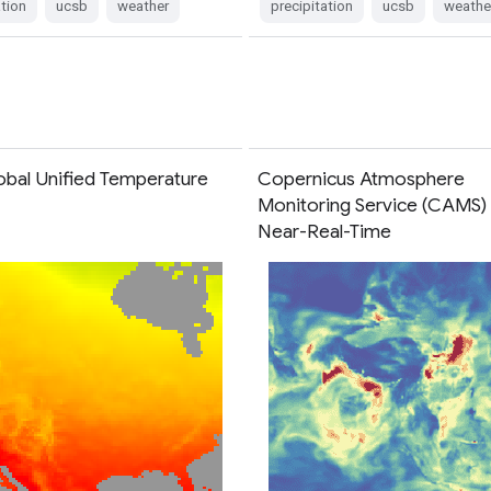
ation
ucsb
weather
precipitation
ucsb
weathe
bal Unified Temperature
Copernicus Atmosphere
Monitoring Service (CAMS)
Near-Real-Time