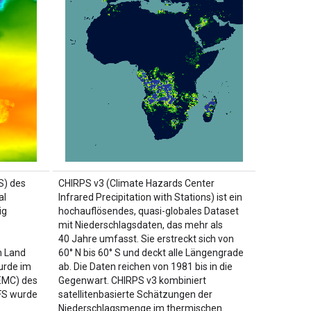
S) des
CHIRPS v3 (Climate Hazards Center
al
Infrared Precipitation with Stations) ist ein
ig
hochauflösendes, quasi-globales Dataset
mit Niederschlagsdaten, das mehr als
40 Jahre umfasst. Sie erstreckt sich von
m Land
60° N bis 60° S und deckt alle Längengrade
urde im
ab. Die Daten reichen von 1981 bis in die
EMC) des
Gegenwart. CHIRPS v3 kombiniert
CFS wurde
satellitenbasierte Schätzungen der
Niederschlagsmenge im thermischen