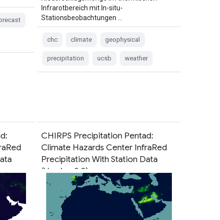
Infrarotbereich mit In-situ-
Stationsbeobachtungen …
orecast
chc
climate
geophysical
precipitation
ucsb
weather
d:
CHIRPS Precipitation Pentad:
fraRed
Climate Hazards Center InfraRed
Data
Precipitation With Station Data
(Version 3.0)