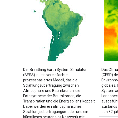
Der Breathing Earth System Simulator
Das Clima
(BESS) ist ein vereinfachtes
(CFSR) de
prozessbasiertes Modell, das die
Environme
Strahlungsübertragung zwischen
globales,
Atmosphäre und Baumkronen, die
System a
Fotosynthese der Baumkronen, die
Landoberf
Transpiration und die Energiebilanz koppelt.
ausgeführ
Dabei werden ein atmosphärisches
Zustands 
Strahlungsübertragungsmodell und ein
den 32-jä
künstliches neuronales Netzwerk mit