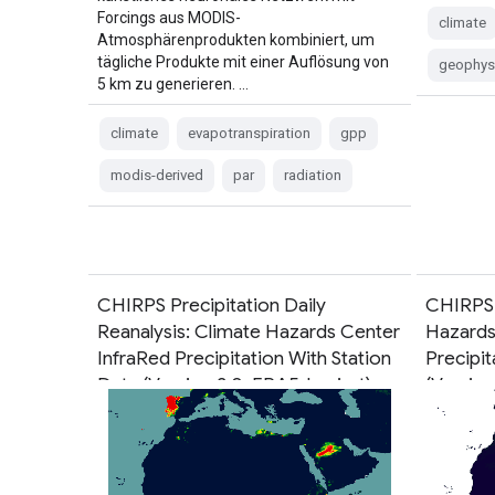
Forcings aus MODIS-
climate
Atmosphärenprodukten kombiniert, um
tägliche Produkte mit einer Auflösung von
geophys
5 km zu generieren. …
climate
evapotranspiration
gpp
modis-derived
par
radiation
CHIRPS Precipitation Daily
CHIRPS 
Reanalysis: Climate Hazards Center
Hazards
InfraRed Precipitation With Station
Precipit
Data (Version 3.0, ERA5-basiert)
(Version