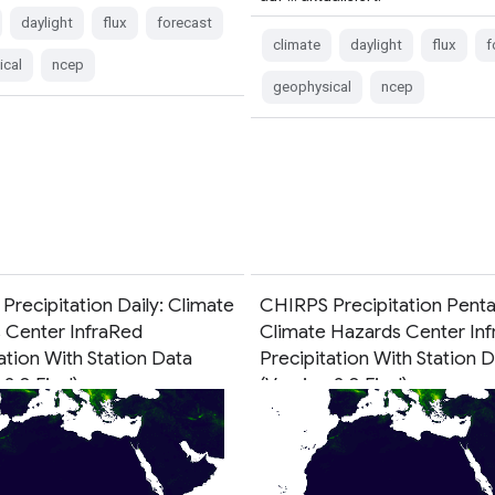
daylight
flux
forecast
climate
daylight
flux
f
ical
ncep
geophysical
ncep
Precipitation Daily: Climate
CHIRPS Precipitation Penta
 Center InfraRed
Climate Hazards Center In
ation With Station Data
Precipitation With Station 
 2.0 Final)
(Version 2.0 Final)