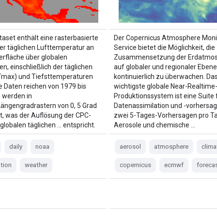
taset enthält eine rasterbasierte
Der Copernicus Atmosphere Moni
er täglichen Lufttemperatur an
Service bietet die Möglichkeit, die
erfläche über globalen
Zusammensetzung der Erdatmo
n, einschließlich der täglichen
auf globaler und regionaler Ebene
Tmax) und Tiefsttemperaturen
kontinuierlich zu überwachen. Da
ie Daten reichen von 1979 bis
wichtigste globale Near-Realtime
 werden in
Produktionssystem ist eine Suite f
Längengradrastern von 0, 5 Grad
Datenassimilation und -vorhersag
lt, was der Auflösung der CPC-
zwei 5-Tages-Vorhersagen pro Ta
globalen täglichen … entspricht.
Aerosole und chemische …
daily
noaa
aerosol
atmosphere
clima
ation
weather
copernicus
ecmwf
foreca