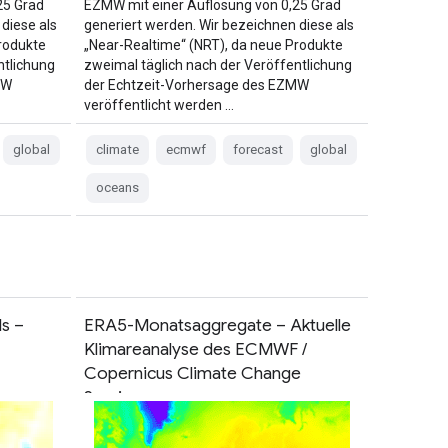
25 Grad
EZMW mit einer Auflösung von 0,25 Grad
diese als
generiert werden. Wir bezeichnen diese als
rodukte
„Near-Realtime“ (NRT), da neue Produkte
ntlichung
zweimal täglich nach der Veröffentlichung
MW
der Echtzeit-Vorhersage des EZMW
veröffentlicht werden …
global
climate
ecmwf
forecast
global
oceans
s –
ERA5-Monatsaggregate – Aktuelle
Klimareanalyse des ECMWF /
Copernicus Climate Change
Service