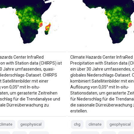
azards Center InfraRed
Climate Hazards Center InfraRed
ion with Station data (CHIRPS) ist
Precipitation with Station data (C
30 Jahre umfassendes, quasi-
ein über 30 Jahre umfassendes, q
Niederschlags-Dataset. CHIRPS
globales Niederschlags-Dataset.
 Satellitenbilder mit einer
kombiniert Satellitenbilder mit ein
von 0,05° mit In-situ-
Auflösung von 0,05° mit In-situ-
aten, um gerasterte Zeitreihen
Stationsdaten, um gerasterte Zei
rschlag für die Trendanalyse und
für Niederschlag für die Trendana
nale Dürreüberwachung zu
die saisonale Dürreüberwachung 
erstellen.
climate
geophysical
chg
climate
geophysical