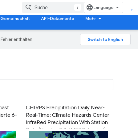
/
Gemeinschaft
API-Dokumente
Mehr
Fehler enthalten.
cast
CHIRPS Precipitation Daily Near-
erte 6-
Real-Time: Climate Hazards Center
InfraRed Precipitation With Station
Data (Version 3.0, IMERG-basiert)