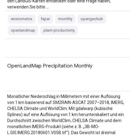
den LandGIS-Karten entdecken oder eine Frage haben,
verwenden Sie bitte …
envirometrix
fapar
monthly
opengeohub
openlandmap
plant-productivity
OpenLandMap Precipitation Monthly
Monatlicher Niederschlag in Millimetern mit einer Auflösung
von 1 km basierend auf SM2RAIN-ASCAT 2007–2018, IMERG,
CHELSA Climate und WorldClim. Mit gdalwarp (kubische
Splines) auf eine Auflösung von 1 km herunterskaliert und ein
Durchschnitt zwischen WorldClim, CHELSA Climate und dem
monatlichen IMERG-Produkt (siehe z. B. „3B-MO-
L.GIS.IMERG.20180601.V05B.tif“). Das Gewicht ist dreimal