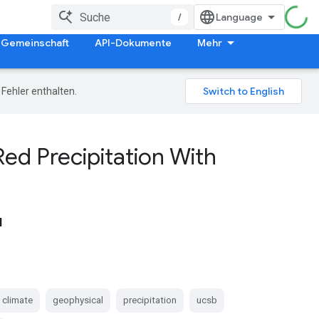
/
Gemeinschaft
API-Dokumente
Mehr
Fehler enthalten.
Red Precipitation With
l
climate
geophysical
precipitation
ucsb