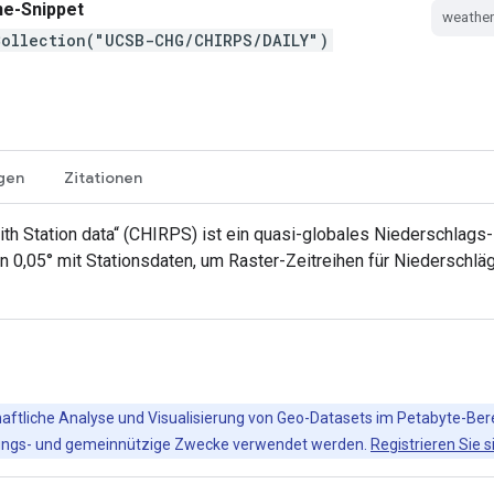
ne-Snippet
weather
Collection("UCSB-CHG/CHIRPS/DAILY")
gen
Zitationen
ith Station data“ (CHIRPS) ist ein quasi-globales Niederschlag
on 0,05° mit Stationsdaten, um Raster-Zeitreihen für Niederschlä
chaftliche Analyse und Visualisierung von Geo-Datasets im Petabyte-Ber
ildungs- und gemeinnützige Zwecke verwendet werden.
Registrieren Sie s