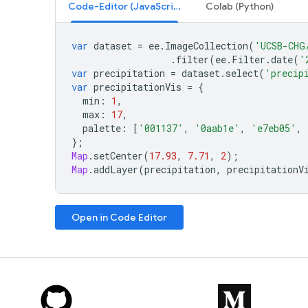
Code-Editor (JavaScript)
Colab (Python)
var
dataset
=
ee
.
ImageCollection
(
'UCSB-CHG
.
filter
(
ee
.
Filter
.
date
(
'
var
precipitation
=
dataset
.
select
(
'precip
var
precipitationVis
=
{
min
:
1
,
max
:
17
,
palette
:
[
'001137'
,
'0aab1e'
,
'e7eb05'
,
};
Map
.
setCenter
(
17.93
,
7.71
,
2
);
Map
.
addLayer
(
precipitation
,
precipitationV
Open in Code Editor