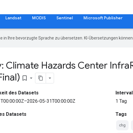
Landsat
MODIS
Sentinel
Microsoft Publisher
e in Ihre bevorzugte Sprache zu übersetzen. KI-Übersetzungen können 
y: Climate Hazards Center Infra
Final)
bookmark_border
eit des Datasets
Interval
T00:00:00Z–2026-05-31T00:00:00Z
1 Tag
des Datasets
Tags
chg