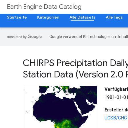
Earth Engine Data Catalog
Startseite
Kategorien
Alle Datasets
Alle Tags
Google verwendet KI-Technologie, um Inhalt
CHIRPS Precipitation Dail
Station Data (Version 2
.
0 
Verfügbark
1981-01-01
Ersteller 
UCSB/CHG