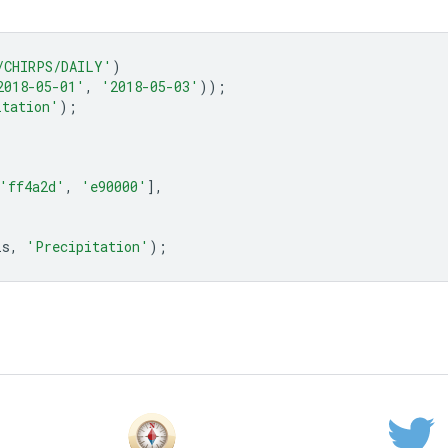
/CHIRPS/DAILY'
)
2018-05-01'
,
'2018-05-03'
));
itation'
);
'ff4a2d'
,
'e90000'
],
is
,
'Precipitation'
);