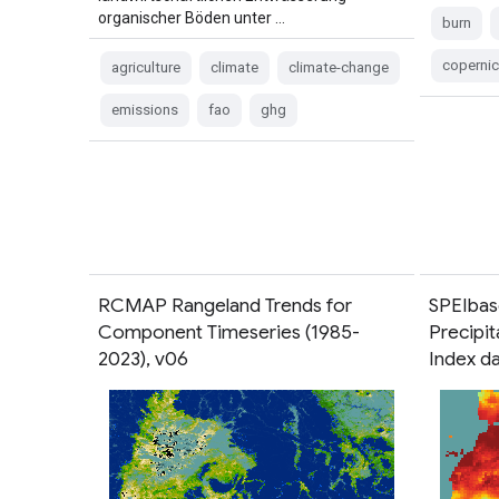
organischer Böden unter …
burn
coperni
agriculture
climate
climate-change
emissions
fao
ghg
RCMAP Rangeland Trends for
SPEIbas
Component Timeseries (1985-
Precipit
2023), v06
Index da