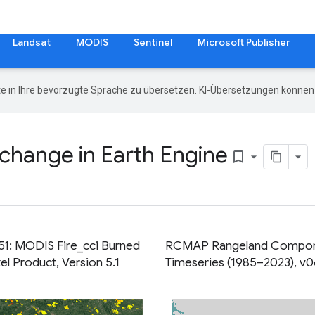
Landsat
MODIS
Sentinel
Microsoft Publisher
e in Ihre bevorzugte Sprache zu übersetzen. KI-Übersetzungen können 
change in Earth Engine
bookmark_border
51: MODIS Fire_cci Burned
RCMAP Rangeland Compo
el Product, Version 5.1
Timeseries (1985–2023), v0