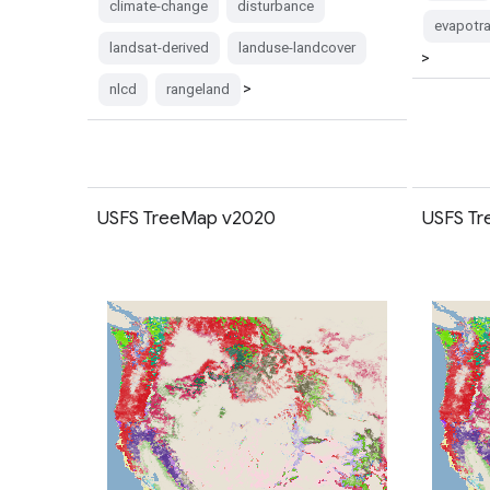
climate-change
disturbance
evapotra
landsat-derived
landuse-landcover
>
>
nlcd
rangeland
USFS TreeMap v2020
USFS T