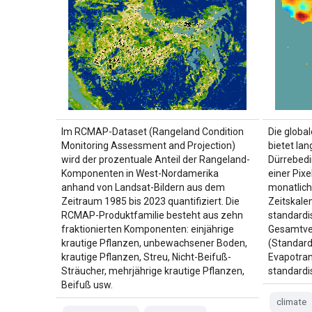
Im RCMAP-Dataset (Rangeland Condition
Die globa
Monitoring Assessment and Projection)
bietet lan
wird der prozentuale Anteil der Rangeland-
Dürrebedi
Komponenten in West-Nordamerika
einer Pix
anhand von Landsat-Bildern aus dem
monatliche
Zeitraum 1985 bis 2023 quantifiziert. Die
Zeitskale
RCMAP-Produktfamilie besteht aus zehn
standardi
fraktionierten Komponenten: einjährige
Gesamtve
krautige Pflanzen, unbewachsener Boden,
(Standard
krautige Pflanzen, Streu, Nicht-Beifuß-
Evapotrans
Sträucher, mehrjährige krautige Pflanzen,
standardis
Beifuß usw.
climate