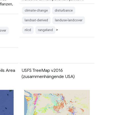
flanzen,
climate-change
disturbance
landsat-derived
landuse-landcover
>
nlcd
rangeland
over
ils Area
USFS TreeMap v2016
(zusammenhängende USA)