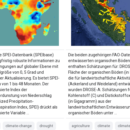
le SPEI-Datenbank (SPEIbase)
Die beiden zugehörigen FAO-Dat
gfristig robuste Informationen zu
entwässerten organischen Böden
ngungen auf globaler Ebene mit
enthalten Schätzungen für: DRO
elgröße von 0, 5 Grad und
Fläche der organischen Böden (in 
r Aktualisierung. Es bietet SPEI-
die für landwirtschaftliche Aktivit
n von 1 bis 48 Monaten. Der
(Ackerland und Weideland) entwä
sierte Index der
wurden DROSE-A: Schätzungen f
rdunstung von Niederschlag
Kohlenstoff (C) und Distickstoffo
ized Precipitation-
(in Gigagramm) aus der
piration Index, SPEI) drückt als
landwirtschaftlichen Entwässeru
ierte Variable …
organischer Böden unter …
climate-change
drought
agriculture
climate
climat