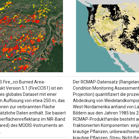
 Fire_cci Burned Area-
Der RCMAP-Datensatz (Rangela
kt Version 5.1 (FireCCI51) ist ein
Condition Monitoring Assessment
es globales Dataset mit einer
Projection) quantifiziert die proz
n Auflösung von etwa 250 m, das
Abdeckung von Weidelandkompon
onen zur verbrannten Fläche
West-Nordamerika anhand von La
tzliche Daten enthält. Sie basiert
Bildern aus den Jahren 1985 bis 2
berflächenreflektanz im NIR-Band
RCMAP-Produktfamilie besteht a
rared) des MODIS-Instruments an
fraktionierten Komponenten: einj
…
krautige Pflanzen, unbewachsene
krautige Pflanzen, Streu, Nicht-Be