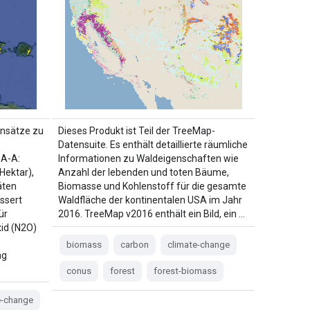
ensätze zu
Dieses Produkt ist Teil der TreeMap-
Datensuite. Es enthält detaillierte räumliche
SA-A:
Informationen zu Waldeigenschaften wie
Hektar),
Anzahl der lebenden und toten Bäume,
äten
Biomasse und Kohlenstoff für die gesamte
ssert
Waldfläche der kontinentalen USA im Jahr
ür
2016. TreeMap v2016 enthält ein Bild, ein …
xid (N2O)
biomass
carbon
climate-change
ng
conus
forest
forest-biomass
e-change