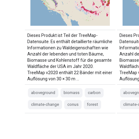
Dieses Produkt ist Teil der TreeMap-
Dieses Pr
Datensuite. Es enthält detaillierte räumliche
Datensuite
Informationen zu Waldeigenschaften wie
Informati
Anzahl der lebenden und toten Bäume,
Anzahl de
Biomasse und Kohlenstoff für die gesamte
Biomasse 
Waldfläche der USA im Jahr 2020.
Waldfläch
TreeMap v2020 enthält 22 Bänder mit einer
TreeMap v
Auflösung von 30 × 30 m …
Auflösung
aboveground
biomass
carbon
abovegr
climate-change
conus
forest
climate