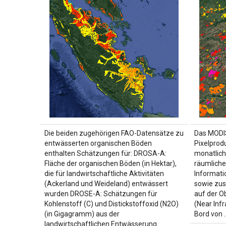
Die beiden zugehörigen FAO-Datensätze zu
Das MODIS
entwässerten organischen Böden
Pixelprodu
enthalten Schätzungen für: DROSA-A:
monatlich
Fläche der organischen Böden (in Hektar),
räumliche
die für landwirtschaftliche Aktivitäten
Informati
(Ackerland und Weideland) entwässert
sowie zusä
wurden DROSE-A: Schätzungen für
auf der O
Kohlenstoff (C) und Distickstoffoxid (N2O)
(Near Inf
(in Gigagramm) aus der
Bord von 
landwirtschaftlichen Entwässerung