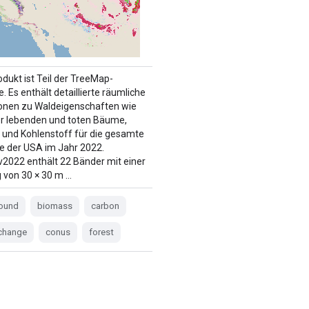
odukt ist Teil der TreeMap-
. Es enthält detaillierte räumliche
onen zu Waldeigenschaften wie
r lebenden und toten Bäume,
und Kohlenstoff für die gesamte
e der USA im Jahr 2022.
2022 enthält 22 Bänder mit einer
 von 30 × 30 m …
ound
biomass
carbon
-change
conus
forest