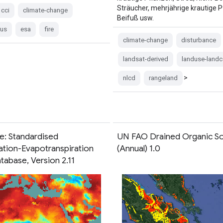
Sträucher, mehrjährige krautige P
cci
climate-change
Beifuß usw.
cus
esa
fire
climate-change
disturbance
landsat-derived
landuse-landc
>
nlcd
rangeland
e: Standardised
UN FAO Drained Organic So
ation-Evapotranspiration
(Annual) 1.0
tabase, Version 2.11