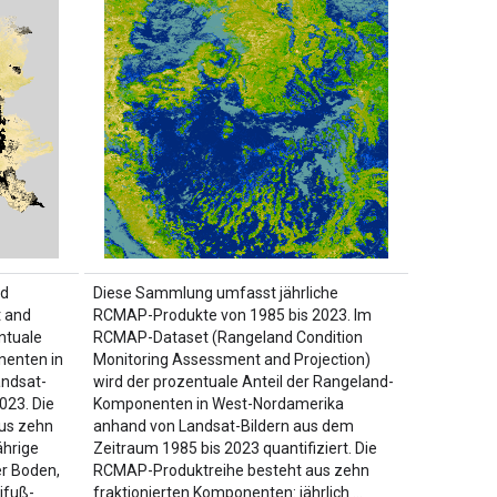
nd
Diese Sammlung umfasst jährliche
 and
RCMAP-Produkte von 1985 bis 2023. Im
entuale
RCMAP-Dataset (Rangeland Condition
enten in
Monitoring Assessment and Projection)
ndsat-
wird der prozentuale Anteil der Rangeland-
023. Die
Komponenten in West-Nordamerika
us zehn
anhand von Landsat-Bildern aus dem
ährige
Zeitraum 1985 bis 2023 quantifiziert. Die
r Boden,
RCMAP-Produktreihe besteht aus zehn
ifuß-
fraktionierten Komponenten: jährlich …