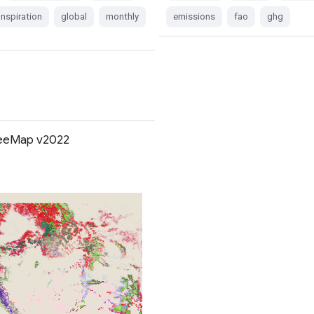
nspiration
global
monthly
emissions
fao
ghg
reeMap v2022