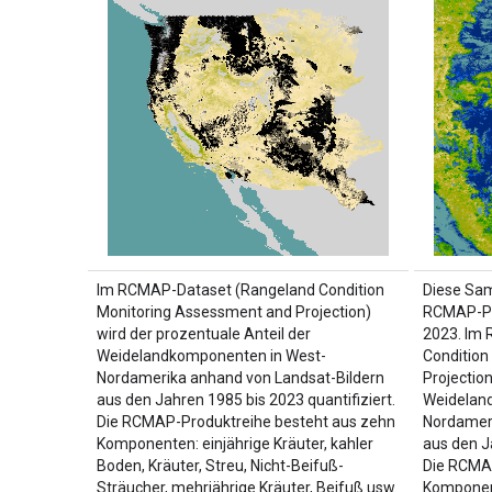
Im RCMAP-Dataset (Rangeland Condition
Diese Sam
Monitoring Assessment and Projection)
RCMAP-Pr
wird der prozentuale Anteil der
2023. Im
Weidelandkomponenten in West-
Condition
Nordamerika anhand von Landsat-Bildern
Projection
aus den Jahren 1985 bis 2023 quantifiziert.
Weidelan
Die RCMAP-Produktreihe besteht aus zehn
Nordameri
Komponenten: einjährige Kräuter, kahler
aus den J
Boden, Kräuter, Streu, Nicht-Beifuß-
Die RCMA
Sträucher, mehrjährige Kräuter, Beifuß usw.
Komponent