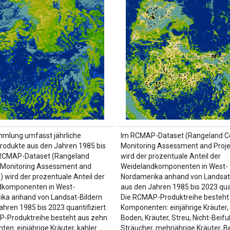
mlung umfasst jährliche
Im RCMAP-Dataset (Rangeland Co
odukte aus den Jahren 1985 bis
Monitoring Assessment and Proje
 RCMAP-Dataset (Rangeland
wird der prozentuale Anteil der
 Monitoring Assessment and
Weidelandkomponenten in West-
) wird der prozentuale Anteil der
Nordamerika anhand von Landsat
dkomponenten in West-
aus den Jahren 1985 bis 2023 quan
ka anhand von Landsat-Bildern
Die RCMAP-Produktreihe besteht
ahren 1985 bis 2023 quantifiziert.
Komponenten: einjährige Kräuter, 
P-Produktreihe besteht aus zehn
Boden, Kräuter, Streu, Nicht-Beifu
en: einjährige Kräuter, kahler
Sträucher, mehrjährige Kräuter, B