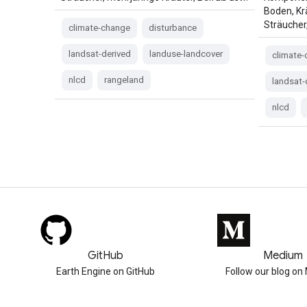
Boden, Krä
Sträucher
climate-change
disturbance
landsat-derived
landuse-landcover
climate
nlcd
rangeland
landsat-
nlcd
GitHub
Medium
Earth Engine on GitHub
Follow our blog o