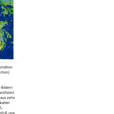
ndition
ction)
-Bildern
tifiziert.
 aus zehn
kahler
ß-
eifuß usw.