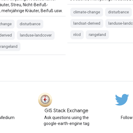
uter, Streu, Nicht-Beifuß-
, mehrjährige Kräuter, Beifuß usw.
climate-change
disturbance
landsat-derived
landuse-landc
-change
disturbance
nlcd
rangeland
derived
landuse-landcover
rangeland
GIS Stack Exchange
n Medium
Ask questions using the
Follo
google-earth-engine tag