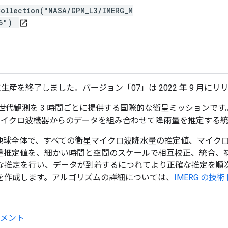
Collection("NASA/GPM_L3/IMERG_M
06")
open_in_new
年 9 月に生産を終了しました。バージョン「07」は 2022 年 9 月に
代観測を 3 時間ごとに提供する国際的な衛星ミッションです。G
 マイクロ波機器からのデータを組み合わせて降雨量を推定する
代に地球全体で、すべての衛星マイクロ波降水量の推定値、マイク
量推定値を、細かい時間と空間のスケールで相互校正、統合、
な推定を行い、データが到着するにつれてより正確な推定を順
を作成します。アルゴリズムの詳細については、
IMERG の技
メント