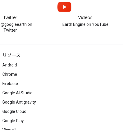
Twitter
Videos
w @googleearth on
Earth Engine on YouTube
Twitter
リソース
Android
Chrome
Firebase
Google AI Studio
Google Antigravity
Google Cloud
Google Play