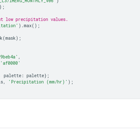
_L3/IMERG_MONTHLY_V06'
)
);
ut low precipitation values.
itation'
).
max
();
k
(
mask
);
'9beb4a'
,
'af0000'
,
palette
:
palette
};
is
,
'Precipitation (mm/hr)'
);