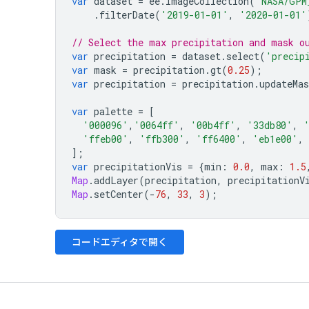
var
dataset
=
ee
.
ImageCollection
(
'NASA/GPM
.
filterDate
(
'2019-01-01'
,
'2020-01-01'
// Select the max precipitation and mask o
var
precipitation
=
dataset
.
select
(
'precip
var
mask
=
precipitation
.
gt
(
0.25
);
var
precipitation
=
precipitation
.
updateMas
var
palette
=
[
'000096'
,
'0064ff'
,
'00b4ff'
,
'33db80'
,
'ffeb00'
,
'ffb300'
,
'ff6400'
,
'eb1e00'
,
];
var
precipitationVis
=
{
min
:
0.0
,
max
:
1.5
Map
.
addLayer
(
precipitation
,
precipitationV
Map
.
setCenter
(
-
76
,
33
,
3
);
コードエディタで開く