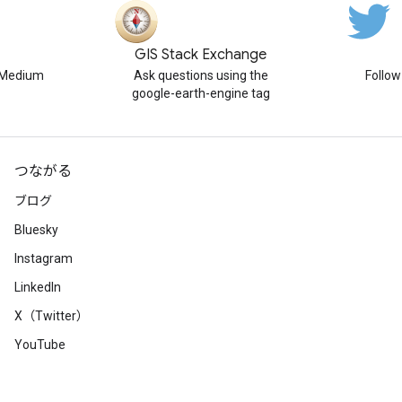
GIS Stack Exchange
n Medium
Ask questions using the
Follo
google-earth-engine tag
つながる
ブログ
Bluesky
Instagram
LinkedIn
X（Twitter）
YouTube