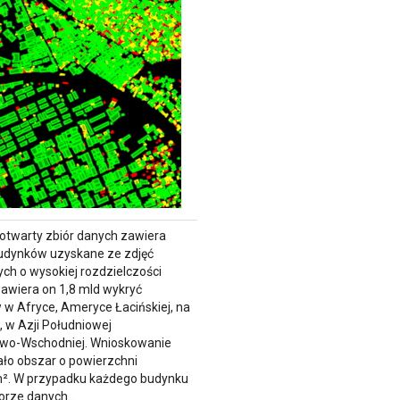
 otwarty zbiór danych zawiera
udynków uzyskane ze zdjęć
ych o wysokiej rozdzielczości
Zawiera on 1,8 mld wykryć
w Afryce, Ameryce Łacińskiej, na
, w Azji Południowej
owo-Wschodniej. Wnioskowanie
ło obszar o powierzchni
m². W przypadku każdego budynku
iorze danych…