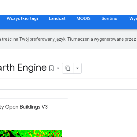
Wszystkie tagi
Landsat
MODIS
Sentinel
Wy
a treści na Twój preferowany język. Tłumaczenia wygenerowane przez 
arth Engine
bookmark_border
ty Open Buildings V3