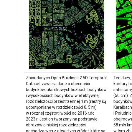
Zbiór danych Open Buildings 2.5D Temporal
Ten duży,
Dataset zawiera dane o obecności
kontury b
budynków, ułamkowych liczbach budynków
satelitarn
i wysokościach budynków w efektywnej
(50 cm). 
rozdzielczości przestrzennej 4 m (rastry są
budynków 
udostępniane w rozdzielczości 0, 5 m)
Karaibach
w rocznej częstotliwości od 2016 r.do
i Południ
2023 r. Jest on tworzony na podstawie
obejmowa
obrazów o niskiej rozdzielczości
58 mln k
pochodzących z otwartych źródeł, które są
w tym zb