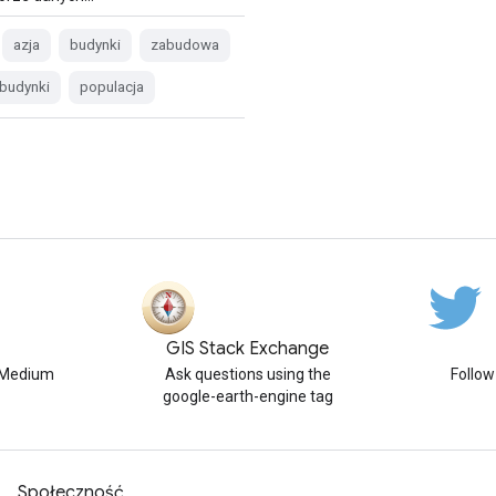
azja
budynki
zabudowa
-budynki
populacja
GIS Stack Exchange
n Medium
Ask questions using the
Follo
google-earth-engine tag
Społeczność