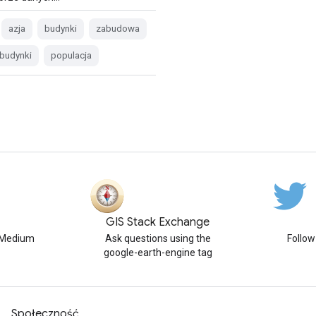
azja
budynki
zabudowa
-budynki
populacja
GIS Stack Exchange
n Medium
Ask questions using the
Follo
google-earth-engine tag
Społeczność