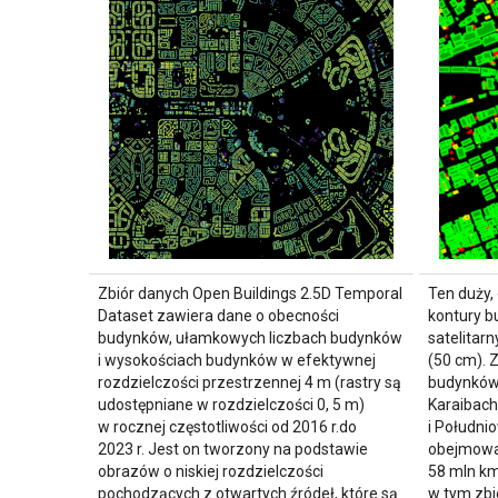
Zbiór danych Open Buildings 2.5D Temporal
Ten duży,
Dataset zawiera dane o obecności
kontury b
budynków, ułamkowych liczbach budynków
satelitarn
i wysokościach budynków w efektywnej
(50 cm). 
rozdzielczości przestrzennej 4 m (rastry są
budynków 
udostępniane w rozdzielczości 0, 5 m)
Karaibach
w rocznej częstotliwości od 2016 r.do
i Południ
2023 r. Jest on tworzony na podstawie
obejmowa
obrazów o niskiej rozdzielczości
58 mln k
pochodzących z otwartych źródeł, które są
w tym zb