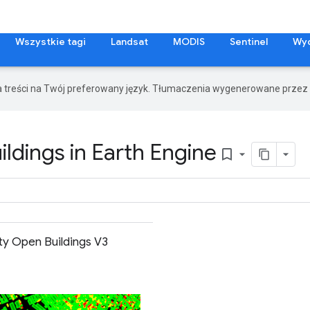
Wszystkie tagi
Landsat
MODIS
Sentinel
Wy
a treści na Twój preferowany język. Tłumaczenia wygenerowane przez 
ldings in Earth Engine
bookmark_border
ty Open Buildings V3