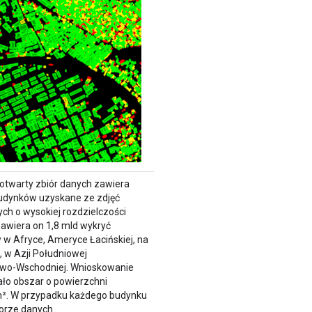
 otwarty zbiór danych zawiera
udynków uzyskane ze zdjęć
ych o wysokiej rozdzielczości
Zawiera on 1,8 mld wykryć
w Afryce, Ameryce Łacińskiej, na
, w Azji Południowej
owo-Wschodniej. Wnioskowanie
ło obszar o powierzchni
m². W przypadku każdego budynku
iorze danych…