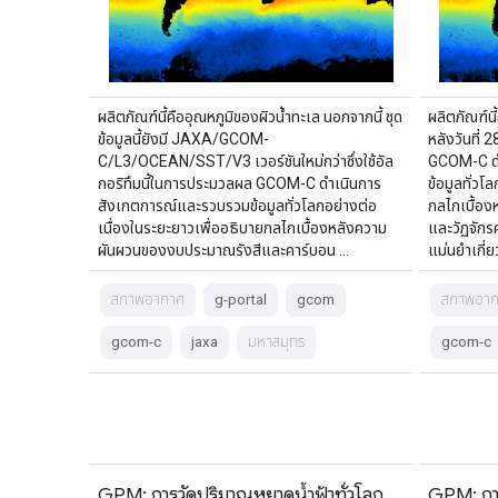
ผลิตภัณฑ์นี้คืออุณหภูมิของผิวน้ำทะเล นอกจากนี้ ชุด
ผลิตภัณฑ์นี
ข้อมูลนี้ยังมี JAXA/GCOM-
หลังวันที่
C/L3/OCEAN/SST/V3 เวอร์ชันใหม่กว่าซึ่งใช้อัล
GCOM-C ดำ
กอริทึมนี้ในการประมวลผล GCOM-C ดำเนินการ
ข้อมูลทั่วโ
สังเกตการณ์และรวบรวมข้อมูลทั่วโลกอย่างต่อ
กลไกเบื้อ
เนื่องในระยะยาวเพื่ออธิบายกลไกเบื้องหลังความ
และวัฏจักร
ผันผวนของงบประมาณรังสีและคาร์บอน …
แม่นยำเกี่
สภาพอากาศ
g-portal
gcom
สภาพอา
gcom-c
jaxa
มหาสมุทร
gcom-c
GPM: การวัดปริมาณหยาดน้ำฟ้าทั่วโลก
GPM: การ