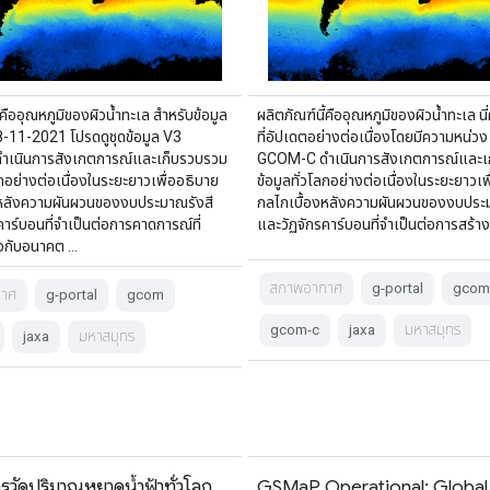
้คืออุณหภูมิของผิวน้ำทะเล สำหรับข้อมูล
ผลิตภัณฑ์นี้คืออุณหภูมิของผิวน้ำทะเล นี่
 28-11-2021 โปรดดูชุดข้อมูล V3
ที่อัปเดตอย่างต่อเนื่องโดยมีความหน่วง
เนินการสังเกตการณ์และเก็บรวบรวม
GCOM-C ดำเนินการสังเกตการณ์และเ
ลกอย่างต่อเนื่องในระยะยาวเพื่ออธิบาย
ข้อมูลทั่วโลกอย่างต่อเนื่องในระยะยาวเพ
งหลังความผันผวนของงบประมาณรังสี
กลไกเบื้องหลังความผันผวนของงบประม
คาร์บอนที่จำเป็นต่อการคาดการณ์ที่
และวัฏจักรคาร์บอนที่จำเป็นต่อการสร้าง 
ยวกับอนาคต …
สภาพอากาศ
g-portal
gcom
กาศ
g-portal
gcom
gcom-c
jaxa
มหาสมุทร
jaxa
มหาสมุทร
วัดปริมาณหยาดน้ำฟ้าทั่วโลก
GSMaP Operational: Global S