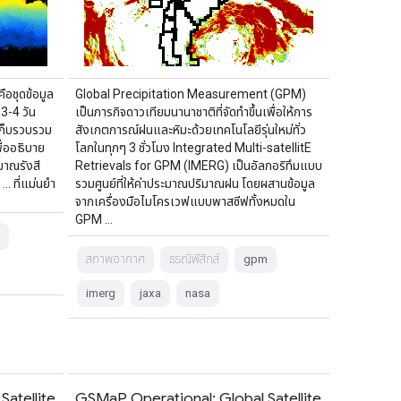
คือชุดข้อมูล
Global Precipitation Measurement (GPM)
 3-4 วัน
เป็นภารกิจดาวเทียมนานาชาติที่จัดทำขึ้นเพื่อให้การ
ก็บรวบรวม
สังเกตการณ์ฝนและหิมะด้วยเทคโนโลยีรุ่นใหม่ทั่ว
ื่ออธิบาย
โลกในทุกๆ 3 ชั่วโมง Integrated Multi-satellitE
าณรังสี
Retrievals for GPM (IMERG) เป็นอัลกอริทึมแบบ
… ที่แม่นยำ
รวมศูนย์ที่ให้ค่าประมาณปริมาณฝน โดยผสานข้อมูล
จากเครื่องมือไมโครเวฟแบบพาสซีฟทั้งหมดใน
GPM …
สภาพอากาศ
ธรณีฟิสิกส์
gpm
imerg
jaxa
nasa
atellite
GSMaP Operational: Global Satellite