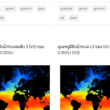
gcom
gcom-c
jaxa
g-portal
gcom
gcom-c
and
lai
land
ผิวน้ำทะเลระดับ 3 (V2) ของ
อุณหภูมิผิวน้ำทะเล L3 ของ 
C/SGLI
C/SGLI (V3)