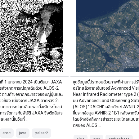
วันที่ 1 มกราคม 2024 เป็นต้นมา JAXA
ชุดข้อมูลนี้ประกอบด้วยภาพที่ผ่านการป
ารสังเกตการณ์ฉุกเฉินด้วย ALOS-2
อร์โทแล้วจากเซ็นเซอร์ Advanced Vis
ตามคำขอจากกระทรวงของญี่ปุ่นและ
Near Infrared Radiometer type 2 
ี่ยวข้อง เนื่องจาก JAXA คาดหวังว่า
บน Advanced Land Observing Satel
งเกตการณ์ฉุกเฉินเหล่านี้จะมีประโยชน์
(ALOS) "DAICHI" ผลิตภัณฑ์ AVNIR-2
อการจัดการภัยพิบัติ JAXA จึงตัดสินใจ
ขึ้นจากข้อมูล AVNIR-2 1B1 หลังจากจับค
ลเหล่านี้ในวันที่ …
โดยอ้างอิงถึงการสำรวจระยะไกลแบบ
ติกของ ALOS …
eroc
jaxa
palsar2