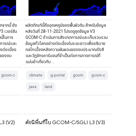
กจากนี้ ยัง
ผลิตภัณฑ์นี้คืออุณหภูมิของพื้นผิวดิน สำหรับข้อมูล
เวอร์ชัน
หลังวันที่ 28-11-2021 โปรดดูชุดข้อมูล V3
มนี้ในการ
GCOM-C ดำเนินการสังเกตการณ์และเก็บรวบรวม
การณ์และ
ข้อมูลทั่วโลกอย่างต่อเนื่องในระยะยาวเพื่ออธิบาย
งต่อเนื่อง
กลไกเบื้องหลังความผันผวนของงบประมาณรังสี
นของงบ
และวัฏจักรคาร์บอนที่จำเป็นต่อการคาดการณ์ที่
แม่นยำเกี่ยวกับ …
gcom-c
climate
g-portal
gcom
gcom-c
jaxa
land
L3 (V2)
ดัชนีพื้นที่ใบ GCOM-C/SGLI L3 (V3)