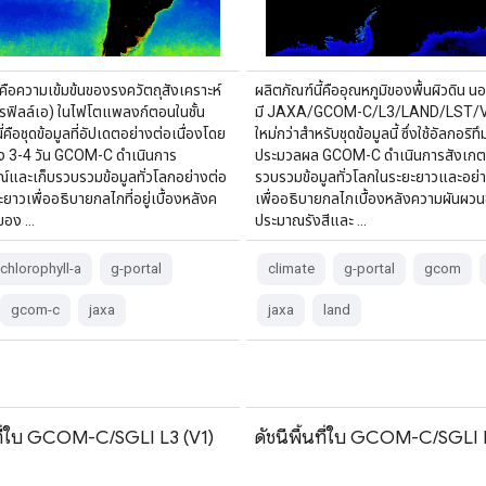
้คือความเข้มข้นของรงควัตถุสังเคราะห์
ผลิตภัณฑ์นี้คืออุณหภูมิของพื้นผิวดิน นอ
รฟิลล์เอ) ในไฟโตแพลงก์ตอนในชั้น
มี JAXA/GCOM-C/L3/LAND/LST/V3 
ี่คือชุดข้อมูลที่อัปเดตอย่างต่อเนื่องโดย
ใหม่กว่าสำหรับชุดข้อมูลนี้ ซึ่งใช้อัลกอริทึ
วง 3-4 วัน GCOM-C ดำเนินการ
ประมวลผล GCOM-C ดำเนินการสังเกต
์และเก็บรวบรวมข้อมูลทั่วโลกอย่างต่อ
รวบรวมข้อมูลทั่วโลกในระยะยาวและอย่า
ะยาวเพื่ออธิบายกลไกที่อยู่เบื้องหลังค
เพื่ออธิบายกลไกเบื้องหลังความผันผว
ของ …
ประมาณรังสีและ …
chlorophyll-a
g-portal
climate
g-portal
gcom
gcom-c
jaxa
jaxa
land
นที่ใบ GCOM-C/SGLI L3 (V1)
ดัชนีพื้นที่ใบ GCOM-C/SGLI 