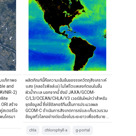
รับแก้ภาพอ
ผลิตภัณฑ์นี้คือความเข้มข้นของรงควัตถุสังเคราะห์
ible and
แสง (คลอโรฟิลล์เอ) ในไฟโตแพลงก์ตอนในชั้น
(AVNIR-2)
ผิวน้ำทะเล นอกจากนี้ ยังมี JAXA/GCOM-
lite
C/L3/OCEAN/CHLA/V3 เวอร์ชันใหม่กว่าสำหรับ
 ORI สร้าง
ชุดข้อมูลนี้ ซึ่งใช้อัลกอริทึมนี้ในการประมวลผล
ู่สเตอริโอ
GCOM-C ดำเนินการสังเกตการณ์และเก็บรวบรวม
แพนโครมา
ข้อมูลทั่วโลกอย่างต่อเนื่องในระยะยาวเพื่ออธิบาย …
chla
chlorophyll-a
g-portal