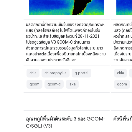
ผลิตภัณฑ์นี้คือความเข้มข้นของรงควัตถุสังเคราะห์
ผลิตภัณฑ์นี
แสง (คลอโรฟิลล์เอ) ในไฟโตแพลงก์ตอนในชั้น
แสง (คลอโ
ผิวน้ำทะเล สำหรับข้อมูลหลังวันที่ 28-11-2021
ผิวน้ำทะเล น
โปรดดูชุดข้อมูล V3 GCOM-C ดำเนินการ
มีความหน่
สังเกตการณ์และรวบรวมข้อมูลทั่วโลกในระยะยาว
สังเกตการณ
และอย่างต่อเนื่องเพื่ออธิบายกลไกเบื้องหลังความ
เนื่องในระย
ผันผวนของงบประมาณรังสีและ …
วามผันผวน
chla
chlorophyll-a
g-portal
chla
gcom
gcom-c
jaxa
gcom
อุณหภูมิพื้นผิวดินระดับ 3 ของ GCOM-
ดัชนีพื้
C/SGLI (V3)