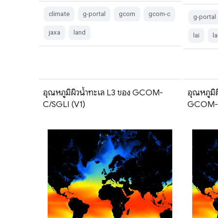
climate
g-portal
gcom
gcom-c
g-portal
jaxa
land
lai
l
อุณหภูมิผิวน้ำทะเล L3 ของ GCOM-
อุณหภูมิ
C/SGLI (V1)
GCOM-