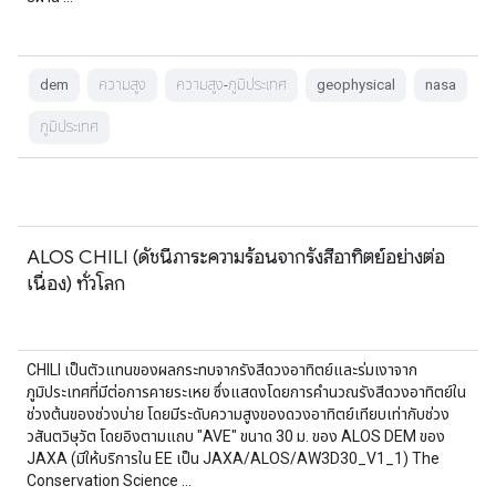
dem
ความสูง
ความสูง-ภูมิประเทศ
geophysical
nasa
ภูมิประเทศ
ALOS CHILI (ดัชนีภาระความร้อนจากรังสีอาทิตย์อย่างต่อ
เนื่อง) ทั่วโลก
CHILI เป็นตัวแทนของผลกระทบจากรังสีดวงอาทิตย์และร่มเงาจาก
ภูมิประเทศที่มีต่อการคายระเหย ซึ่งแสดงโดยการคำนวณรังสีดวงอาทิตย์ใน
ช่วงต้นของช่วงบ่าย โดยมีระดับความสูงของดวงอาทิตย์เทียบเท่ากับช่วง
วสันตวิษุวัต โดยอิงตามแถบ "AVE" ขนาด 30 ม. ของ ALOS DEM ของ
JAXA (มีให้บริการใน EE เป็น JAXA/ALOS/AW3D30_V1_1) The
Conservation Science …