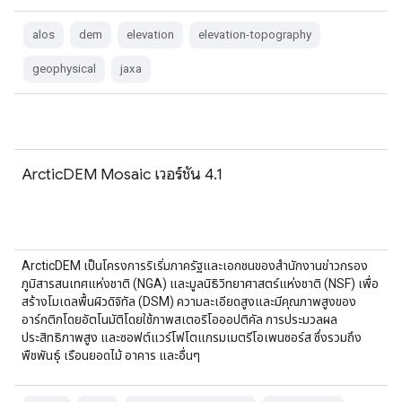
alos
dem
elevation
elevation-topography
geophysical
jaxa
ArcticDEM Mosaic เวอร์ชัน 4.1
ArcticDEM เป็นโครงการริเริ่มภาครัฐและเอกชนของสำนักงานข่าวกรอง
ภูมิสารสนเทศแห่งชาติ (NGA) และมูลนิธิวิทยาศาสตร์แห่งชาติ (NSF) เพื่อ
สร้างโมเดลพื้นผิวดิจิทัล (DSM) ความละเอียดสูงและมีคุณภาพสูงของ
อาร์กติกโดยอัตโนมัติโดยใช้ภาพสเตอริโอออปติคัล การประมวลผล
ประสิทธิภาพสูง และซอฟต์แวร์โฟโตแกรมเมตรีโอเพนซอร์ส ซึ่งรวมถึง
พืชพันธุ์ เรือนยอดไม้ อาคาร และอื่นๆ