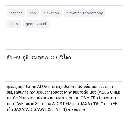
aspect
csp
elevation
elevation-topography
ergo
geophysical
ลักษณะภูมิประเทศ ALOS ทั่วโลก
ชุดข้อมูลภูมิประเทศ ALOS มีคลาสภูมิประเทศที่สร้างขึ้นโดยการรวมชุด
ข้อมูลดัชนีภาระความร้อนจากรังสีดวงอาทิตย์อย่างต่อเนื่อง (ALOS CHILI)
และดัชนีตำแหน่งภูมิประเทศแบบหลายระดับ (ALOS mTPI) โดยอิงตาม
แถบ "AVE" ขนาด 30 ม. ของ ALOS DEM ของ JAXA (มีให้บริการใน EE
เป็น JAXA/ALOS/AW3D30_V1_1) การอนุรักษ์ …