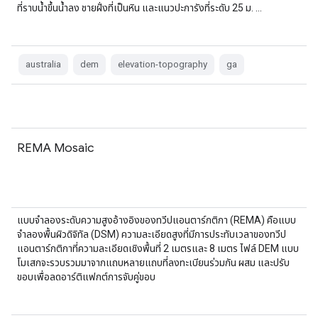
ที่ราบน้ำขึ้นน้ำลง ชายฝั่งที่เป็นหิน และแนวปะการังที่ระดับ 25 ม. …
australia
dem
elevation-topography
ga
REMA Mosaic
แบบจำลองระดับความสูงอ้างอิงของทวีปแอนตาร์กติกา (REMA) คือแบบ
จำลองพื้นผิวดิจิทัล (DSM) ความละเอียดสูงที่มีการประทับเวลาของทวีป
แอนตาร์กติกาที่ความละเอียดเชิงพื้นที่ 2 เมตรและ 8 เมตร ไฟล์ DEM แบบ
โมเสกจะรวบรวมมาจากแถบหลายแถบที่ลงทะเบียนร่วมกัน ผสม และปรับ
ขอบเพื่อลดอาร์ติแฟกต์การจับคู่ขอบ