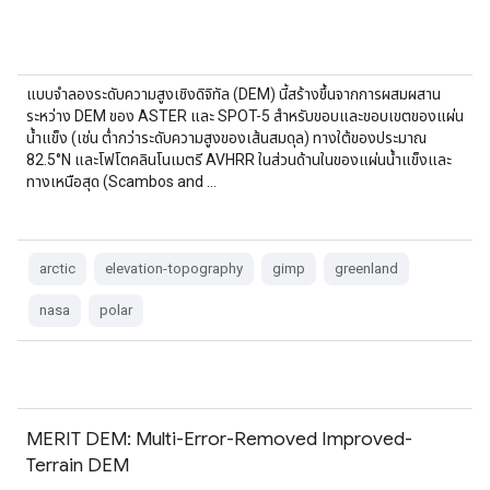
แบบจำลองระดับความสูงเชิงดิจิทัล (DEM) นี้สร้างขึ้นจากการผสมผสาน
ระหว่าง DEM ของ ASTER และ SPOT-5 สำหรับขอบและขอบเขตของแผ่น
น้ำแข็ง (เช่น ต่ำกว่าระดับความสูงของเส้นสมดุล) ทางใต้ของประมาณ
82.5°N และโฟโตคลินโนเมตรี AVHRR ในส่วนด้านในของแผ่นน้ำแข็งและ
ทางเหนือสุด (Scambos and …
arctic
elevation-topography
gimp
greenland
nasa
polar
MERIT DEM: Multi-Error-Removed Improved-
Terrain DEM