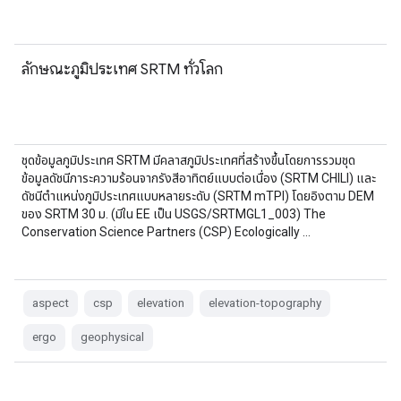
ลักษณะภูมิประเทศ SRTM ทั่วโลก
ชุดข้อมูลภูมิประเทศ SRTM มีคลาสภูมิประเทศที่สร้างขึ้นโดยการรวมชุด
ข้อมูลดัชนีภาระความร้อนจากรังสีอาทิตย์แบบต่อเนื่อง (SRTM CHILI) และ
ดัชนีตำแหน่งภูมิประเทศแบบหลายระดับ (SRTM mTPI) โดยอิงตาม DEM
ของ SRTM 30 ม. (มีใน EE เป็น USGS/SRTMGL1_003) The
Conservation Science Partners (CSP) Ecologically …
aspect
csp
elevation
elevation-topography
ergo
geophysical