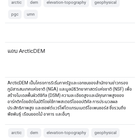
arctic
dem
elevation-topography
geophysical
pgc
umn
แถบ ArcticDEM
ArcticDEM เป็นโครงการริเริ่มภาครัฐและเอกชนของสำนักงานข่าวกรอง
ภูมิสารสนเทศแห่งชาติ (NGA) และมูลนิธิวิทยาศาสตร์แห่งชาติ (NSF) เพื่อ
สร้างโมเดลพื้นผิวดิจิทัล (DSM) ความละเอียดสูงและมีคุณภาพสูงของ
อาร์กติกโดยอัตโนมัติโดยใช้ภาพสเตอริโอออปติคัล การประมวลผล
ประสิทธิภาพสูง และซอฟต์แวร์โฟโตแกรมเมตรีโอเพนซอร์ส ซึ่งรวมถึง
พืชพันธุ์ เรือนยอดไม้ อาคาร และอื่นๆ
arctic
dem
elevation-topography
geophysical