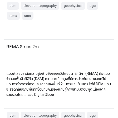
dem
elevation-topography
geophysical
pgc
rema
umn
REMA Strips 2m
แบบจำลองระดับความสูงอ้างอิงของทวีปแอนตาร์กติกา (REMA) คือแบบ
จำลองพื้นผิวดิจิทัล (DSM) ความละเอียดสูงที่มีการประทับเวลาของทวีป
แอนตาร์กติกาที่ความละเอียดเชิงพื้นที่ 2 เมตรและ 8 เมตร ไฟล์ DEM แถบ
จะสอดคล้องกับพื้นที่ที่ซ้อนทับกันของแถบคู่ภาพสามมิติอินพุตเนื่องจาก
รวบรวมโดย … ของ DigitalGlobe
dem
elevation-topography
geophysical
pgc