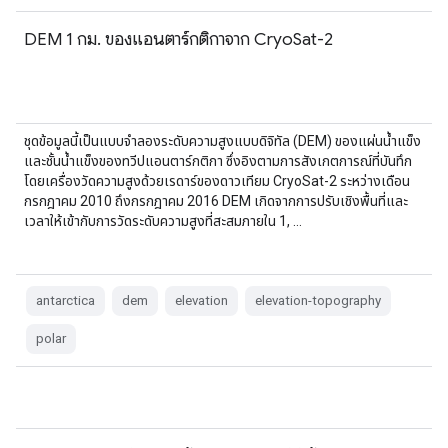
DEM 1 กม. ของแอนตาร์กติกาจาก CryoSat-2
ชุดข้อมูลนี้เป็นแบบจำลองระดับความสูงแบบดิจิทัล (DEM) ของแผ่นน้ำแข็ง
และชั้นน้ำแข็งของทวีปแอนตาร์กติกา ซึ่งอิงตามการสังเกตการณ์ที่บันทึก
โดยเครื่องวัดความสูงด้วยเรดาร์ของดาวเทียม CryoSat-2 ระหว่างเดือน
กรกฎาคม 2010 ถึงกรกฎาคม 2016 DEM เกิดจากการปรับเชิงพื้นที่และ
เวลาให้เข้ากับการวัดระดับความสูงที่สะสมภายใน 1, …
antarctica
dem
elevation
elevation-topography
polar