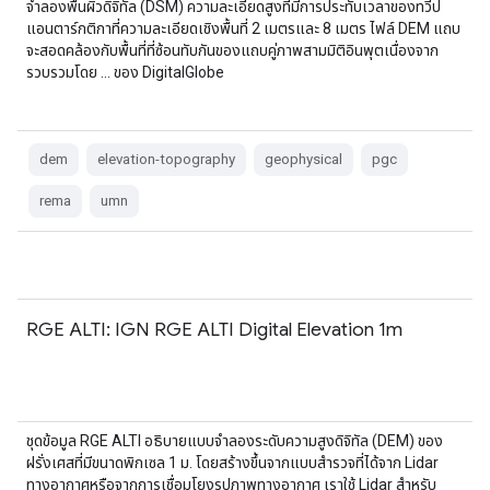
จำลองพื้นผิวดิจิทัล (DSM) ความละเอียดสูงที่มีการประทับเวลาของทวีป
แอนตาร์กติกาที่ความละเอียดเชิงพื้นที่ 2 เมตรและ 8 เมตร ไฟล์ DEM แถบ
จะสอดคล้องกับพื้นที่ที่ซ้อนทับกันของแถบคู่ภาพสามมิติอินพุตเนื่องจาก
รวบรวมโดย … ของ DigitalGlobe
dem
elevation-topography
geophysical
pgc
rema
umn
RGE ALTI: IGN RGE ALTI Digital Elevation 1m
ชุดข้อมูล RGE ALTI อธิบายแบบจำลองระดับความสูงดิจิทัล (DEM) ของ
ฝรั่งเศสที่มีขนาดพิกเซล 1 ม. โดยสร้างขึ้นจากแบบสำรวจที่ได้จาก Lidar
ทางอากาศหรือจากการเชื่อมโยงรูปภาพทางอากาศ เราใช้ Lidar สำหรับ