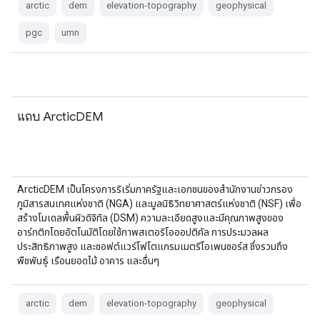
arctic
dem
elevation-topography
geophysical
pgc
umn
แถบ ArcticDEM
ArcticDEM เป็นโครงการริเริ่มภาครัฐและเอกชนของสำนักงานข่าวกรอง
ภูมิสารสนเทศแห่งชาติ (NGA) และมูลนิธิวิทยาศาสตร์แห่งชาติ (NSF) เพื่อ
สร้างโมเดลพื้นผิวดิจิทัล (DSM) ความละเอียดสูงและมีคุณภาพสูงของ
อาร์กติกโดยอัตโนมัติโดยใช้ภาพสเตอริโอออปติคัล การประมวลผล
ประสิทธิภาพสูง และซอฟต์แวร์โฟโตแกรมเมตรีโอเพนซอร์ส ซึ่งรวมถึง
พืชพันธุ์ เรือนยอดไม้ อาคาร และอื่นๆ
arctic
dem
elevation-topography
geophysical