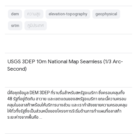
dem
ความสูง
elevation-topography
geophysical
srtm
ภูมิประเทศ
USGS 3DEP 10m National Map Seamless (1/3 Arc-
Second)
นี่คือชุดข้อมูล DEM 3DEP ที่ราบรื่นสำหรับสหรัฐอเมริกา ซึ่งครอบคลุมทั้ง
48 รัฐที่อยู่ติดกัน ฮาวาย และเขตแดนของสหรัฐอเมริกา ขณะนี้ความครอบ
คลุมในอลาสก้าพร้อมให้บริการบางส่วน และเรากำลังขยายความครอบคลุม
ให้ทั่วทั้งรัฐซึ่งเป็นส่วนหนึ่งของโครงการริเริ่มด้านการทำแผนที่อลาสก้า
ระยะห่างจากพื้นคือ …