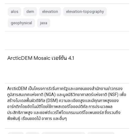
alos
dem
elevation
elevation-topography
geophysical
jaxa
ArcticDEM Mosaic เวอร์ชัน 4.1
ArcticDEM เป็นโครงการริเริ่มภาครัฐและเอกชนของสำนักงานข่าวกรอง
ภูมิสารสนเทศแห่งชาติ (NGA) และมูลนิธิวิทยาศาสตร์แห่งชาติ (NSF) เพื่อ
สร้างโมเดลพื้นผิวดิจิทัล (DSM) ความละเอียดสูงและมีคุณภาพสูงของ
อาร์กติกโดยอัตโนมัติโดยใช้ภาพสเตอริโอออปติคัล การประมวลผล
ประสิทธิภาพสูง และซอฟต์แวร์โฟโตแกรมเมตรีโอเพนซอร์ส ซึ่งรวมถึง
พืชพันธุ์ เรือนยอดไม้ อาคาร และอื่นๆ