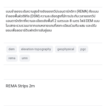
แบบจำลองระดับความสูงอ้างอิงของทวีปแอนตาร์กติกา (REMA) คือแบบ
จำลองพื้นผิวดิจิทัล (DSM) ความละเอียดสูงที่มีการประทับเวลาของทวีป
แอนตาร์กติกาที่ความละเอียดเชิงพื้นที่ 2 เมตรและ 8 เมตร ไฟล์ DEM แบบ
โมเสกจะรวบรวมมาจากแถบหลายแถบที่ลงทะเบียนร่วมกัน ผสม และปรับ
ขอบเพื่อลดอาร์ติแฟกต์การจับคู่ขอบ
dem
elevation-topography
geophysical
pgc
rema
umn
REMA Strips 2m