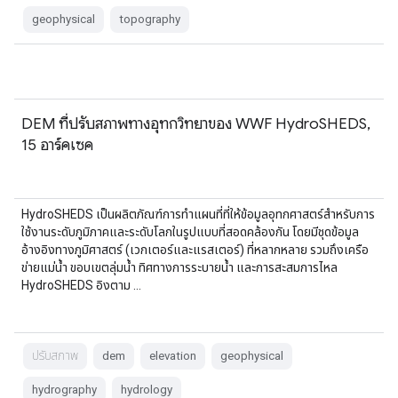
geophysical
topography
DEM ที่ปรับสภาพทางอุทกวิทยาของ WWF HydroSHEDS,
15 อาร์คเซค
HydroSHEDS เป็นผลิตภัณฑ์การทำแผนที่ที่ให้ข้อมูลอุทกศาสตร์สำหรับการ
ใช้งานระดับภูมิภาคและระดับโลกในรูปแบบที่สอดคล้องกัน โดยมีชุดข้อมูล
อ้างอิงทางภูมิศาสตร์ (เวกเตอร์และแรสเตอร์) ที่หลากหลาย รวมถึงเครือ
ข่ายแม่น้ำ ขอบเขตลุ่มน้ำ ทิศทางการระบายน้ำ และการสะสมการไหล
HydroSHEDS อิงตาม …
ปรับสภาพ
dem
elevation
geophysical
hydrography
hydrology