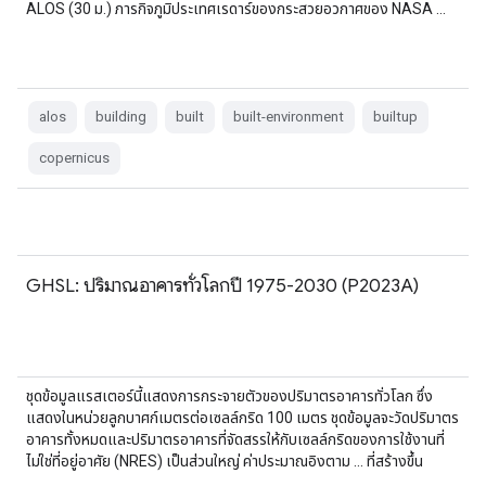
ALOS (30 ม.) ภารกิจภูมิประเทศเรดาร์ของกระสวยอวกาศของ NASA …
alos
building
built
built-environment
builtup
copernicus
GHSL: ปริมาณอาคารทั่วโลกปี 1975-2030 (P2023A)
ชุดข้อมูลแรสเตอร์นี้แสดงการกระจายตัวของปริมาตรอาคารทั่วโลก ซึ่ง
แสดงในหน่วยลูกบาศก์เมตรต่อเซลล์กริด 100 เมตร ชุดข้อมูลจะวัดปริมาตร
อาคารทั้งหมดและปริมาตรอาคารที่จัดสรรให้กับเซลล์กริดของการใช้งานที่
ไม่ใช่ที่อยู่อาศัย (NRES) เป็นส่วนใหญ่ ค่าประมาณอิงตาม … ที่สร้างขึ้น