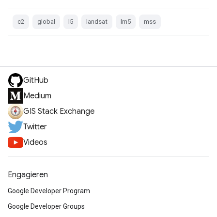
c2
global
l5
landsat
lm5
mss
GitHub
Medium
GIS Stack Exchange
Twitter
Videos
Engagieren
Google Developer Program
Google Developer Groups