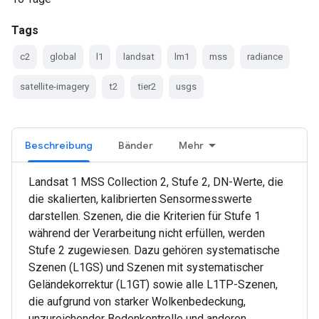
Tags
c2
global
l1
landsat
lm1
mss
radiance
satellite-imagery
t2
tier2
usgs
Beschreibung
Bänder
Mehr
Landsat 1 MSS Collection 2, Stufe 2, DN-Werte, die
die skalierten, kalibrierten Sensormesswerte
darstellen. Szenen, die die Kriterien für Stufe 1
während der Verarbeitung nicht erfüllen, werden
Stufe 2 zugewiesen. Dazu gehören systematische
Szenen (L1GS) und Szenen mit systematischer
Geländekorrektur (L1GT) sowie alle L1TP-Szenen,
die aufgrund von starker Wolkenbedeckung,
unzureichender Bodenkontrolle und anderen