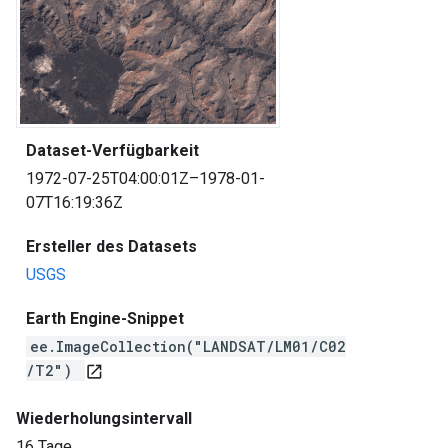
Dataset-Verfügbarkeit
1972-07-25T04:00:01Z–1978-01-
07T16:19:36Z
Ersteller des Datasets
USGS
Earth Engine-Snippet
ee.ImageCollection("LANDSAT/LM01/C02
/T2")
open_in_new
Wiederholungsintervall
16 Tage