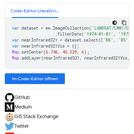
Code-Editor (JavaScript)
var
dataset
=
ee
.
ImageCollection
(
'LANDSAT/LM01/C02
.
filterDate
(
'1974-01-01'
,
'1978-
var
nearInfrared321
=
dataset
.
select
([
'B6'
,
'B5'
,
var
nearInfrared321Vis
=
{};
Map
.
setCenter
(
6.746
,
46.529
,
6
);
Map
.
addLayer
(
nearInfrared321
,
nearInfrared321Vis
,
Im Code-Editor öffnen
GitHub
Medium
GIS Stack Exchange
Twitter