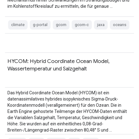
Mechanismus hinter Schwankungen im Strahlungsbudget und
im Kohlenstoffkreislauf zu ermitteln, die für genaue …
climate
g-portal
gcom
gcom-c
jaxa
oceans
HYCOM: Hybrid Coordinate Ocean Model,
Wassertemperatur und Salzgehalt
Das Hybrid Coordinate Ocean Model (HYCOM) ist ein
datenassimilatives hybrides isopyknisches Sigma-Druck-
Koordinatenmodell (verallgemeinert) für den Ozean. Die in
Earth Engine gehostete Teilmenge der HYCOM-Daten enthält
die Variablen Salzgehalt, Temperatur, Geschwindigkeit und
Höhe. Sie wurden auf ein einheitliches 0,08-Grad-
Breiten-/Längengrad-Raster zwischen 80,48° S und …