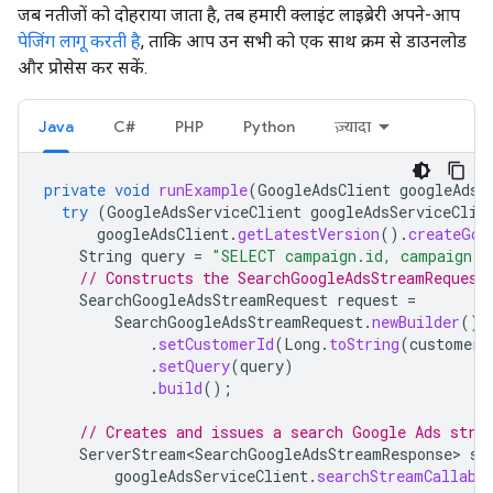
जब नतीजों को दोहराया जाता है, तब हमारी क्लाइंट लाइब्रेरी अपने-आप
पेजिंग लागू करती है
, ताकि आप उन सभी को एक साथ क्रम से डाउनलोड
और प्रोसेस कर सकें.
Java
C#
PHP
Python
ज़्यादा
private
void
runExample
(
GoogleAdsClient
googleAdsC
try
(
GoogleAdsServiceClient
googleAdsServiceClie
googleAdsClient
.
getLatestVersion
().
createGoo
String
query
=
"SELECT campaign.id, campaign.n
// Constructs the SearchGoogleAdsStreamRequest
SearchGoogleAdsStreamRequest
request
=
SearchGoogleAdsStreamRequest
.
newBuilder
()
.
setCustomerId
(
Long
.
toString
(
customerI
.
setQuery
(
query
)
.
build
();
// Creates and issues a search Google Ads stre
ServerStream<SearchGoogleAdsStreamResponse>
st
googleAdsServiceClient
.
searchStreamCallabl