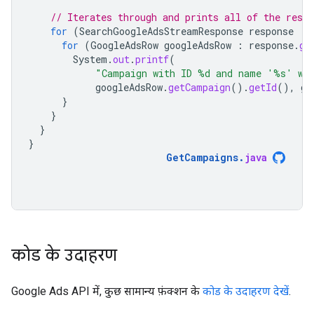
// Iterates through and prints all of the resu
for
(
SearchGoogleAdsStreamResponse
response
:
for
(
GoogleAdsRow
googleAdsRow
:
response
.
ge
System
.
out
.
printf
(
"Campaign with ID %d and name '%s' wa
googleAdsRow
.
getCampaign
().
getId
(),
go
}
}
}
}
GetCampaigns
.
java
कोड के उदाहरण
Google Ads API में, कुछ सामान्य फ़ंक्शन के
कोड के उदाहरण देखें
.