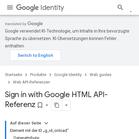
Identity
Google verwendet KI-Technologie, um Inhalte in Ihre bevorzugte
Sprache zu übersetzen. KI-Übersetzungen können Fehler
enthalten.
Startseite
Produkte
Google Identity
Web guides
Web API-Referenzen
Sign in with Google HTML API-
Referenz
bookmark_border
Auf dieser Seite
Element mit der ID „g_id_onload“
Datenattribute