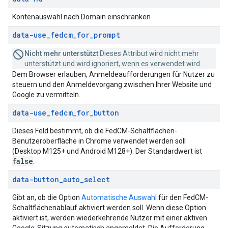
Kontenauswahl nach Domain einschränken
data-use
_
fedcm
_
for
_
prompt
Nicht mehr unterstützt
:Dieses Attribut wird nicht mehr
unterstützt und wird ignoriert, wenn es verwendet wird.
Dem Browser erlauben, Anmeldeaufforderungen für Nutzer zu
steuern und den Anmeldevorgang zwischen Ihrer Website und
Google zu vermitteln.
data-use
_
fedcm
_
for
_
button
Dieses Feld bestimmt, ob die FedCM-Schaltflächen-
Benutzeroberfläche in Chrome verwendet werden soll
(Desktop M125+ und Android M128+). Der Standardwert ist
false
.
data-button
_
auto
_
select
Gibt an, ob die Option
Automatische Auswahl
für den FedCM-
Schaltflächenablauf aktiviert werden soll. Wenn diese Option
aktiviert ist, werden wiederkehrende Nutzer mit einer aktiven