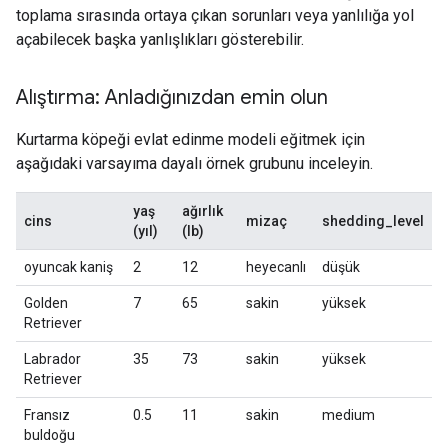
toplama sırasında ortaya çıkan sorunları veya yanlılığa yol
açabilecek başka yanlışlıkları gösterebilir.
Alıştırma: Anladığınızdan emin olun
Kurtarma köpeği evlat edinme modeli eğitmek için
aşağıdaki varsayıma dayalı örnek grubunu inceleyin.
yaş
ağırlık
cins
mizaç
shedding_level
(yıl)
(lb)
oyuncak kaniş
2
12
heyecanlı
düşük
Golden
7
65
sakin
yüksek
Retriever
Labrador
35
73
sakin
yüksek
Retriever
Fransız
0.5
11
sakin
medium
buldoğu