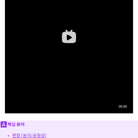
핵심 용어:
편향 (윤리/공정성)