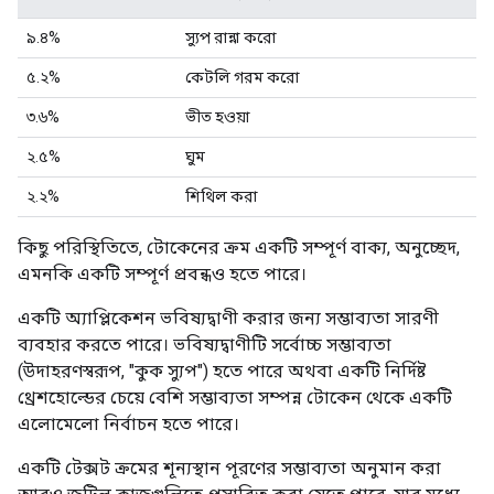
৯.৪%
স্যুপ রান্না করো
৫.২%
কেটলি গরম করো
৩.৬%
ভীত হওয়া
২.৫%
ঘুম
২.২%
শিথিল করা
কিছু পরিস্থিতিতে, টোকেনের ক্রম একটি সম্পূর্ণ বাক্য, অনুচ্ছেদ,
এমনকি একটি সম্পূর্ণ প্রবন্ধও হতে পারে।
একটি অ্যাপ্লিকেশন ভবিষ্যদ্বাণী করার জন্য সম্ভাব্যতা সারণী
ব্যবহার করতে পারে। ভবিষ্যদ্বাণীটি সর্বোচ্চ সম্ভাব্যতা
(উদাহরণস্বরূপ, "কুক স্যুপ") হতে পারে অথবা একটি নির্দিষ্ট
থ্রেশহোল্ডের চেয়ে বেশি সম্ভাব্যতা সম্পন্ন টোকেন থেকে একটি
এলোমেলো নির্বাচন হতে পারে।
একটি টেক্সট ক্রমের শূন্যস্থান পূরণের সম্ভাব্যতা অনুমান করা