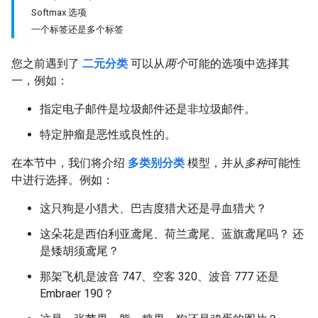
Softmax 选项
一个标签还是多个标签
您之前遇到了
二元分类
可以从
两个
可能的选项中选择其
一，例如：
指定电子邮件是垃圾邮件还是非垃圾邮件。
特定肿瘤是恶性或良性的。
在本节中，我们将介绍
多类别分类
模型，并从
多种
可能性
中进行选择。例如：
这只狗是小猎犬、巴吉度猎犬还是寻血猎犬？
这朵花是西伯利亚鸢尾、荷兰鸢尾、蓝旗鸢尾吗？ 还
是矮胡须鸢尾？
那架飞机是波音 747、空客 320、波音 777 还是
Embraer 190？