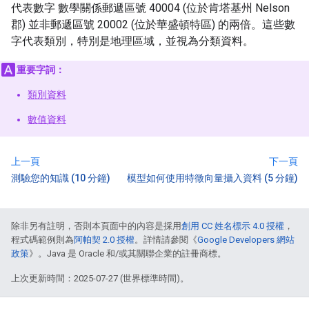
代表數字 數學關係郵遞區號 40004 (位於肯塔基州 Nelson
郡) 並非郵遞區號 20002 (位於華盛頓特區) 的兩倍。這些數
字代表類別，特別是地理區域，並視為分類資料。
重要字詞：
類別資料
數值資料
上一頁
下一頁
測驗您的知識 (10 分鐘)
模型如何使用特徵向量攝入資料 (5 分鐘)
除非另有註明，否則本頁面中的內容是採用
創用 CC 姓名標示 4.0 授權
，
程式碼範例則為
阿帕契 2.0 授權
。詳情請參閱《
Google Developers 網站
政策
》。Java 是 Oracle 和/或其關聯企業的註冊商標。
上次更新時間：2025-07-27 (世界標準時間)。