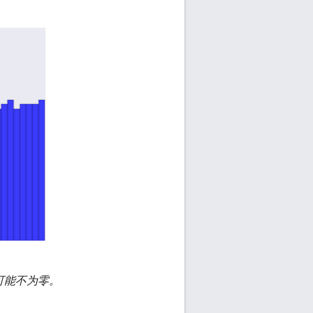
可能不为零。