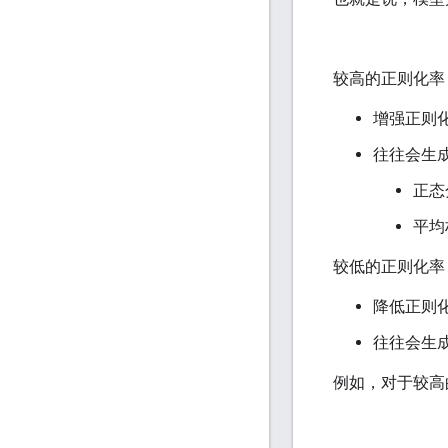
较高的正则化率
增强正则
往往会生
正态
平均
较低的正则化率
降低正则
往往会生
例如，对于较高