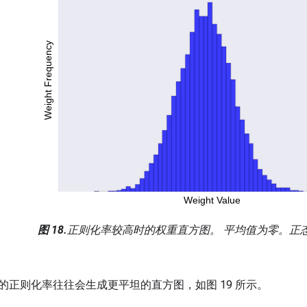
图 18.
正则化率较高时的权重直方图。 平均值为零。正
的正则化率往往会生成更平坦的直方图，如图 19 所示。