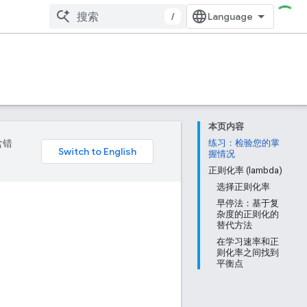
/
本页内容
含错
练习：检验您的掌
握情况
正则化率 (lambda)
选择正则化率
早停法：基于复
杂度的正则化的
替代方法
在学习速率和正
则化率之间找到
平衡点