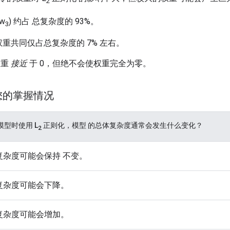
2
w
) 约占 总复杂度的 93%。
3
重共同仅占总复杂度的 7% 左右。
权重
接近
于 0，但绝不会使权重完全为零。
您的掌握情况
型时使用 L
正则化，模型 的总体复杂度通常会发生什么变化？
2
复杂度可能会保持 不变。
复杂度可能会下降。
复杂度可能会增加。