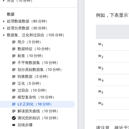
分类（70 分钟）
数据
例如，下表显示
处理数值数据（85 分钟）
处理分类数据（50 分钟）
数据集、泛化和过拟合（105 分钟）
简介（5 分钟）
w
1
数据特征（10 分钟）
w
标签（10 分钟）
2
不平衡数据集（10 分钟）
w
3
划分原始数据集（10 分钟）
转换数据（5 分钟）
w
4
泛化（5 分钟）
过拟合（10 分钟）
w
5
模型复杂性（10 分钟）
w
L2 正则化（10 分钟）
6
解读损失曲线（10 分钟）
测试您的知识（10 分钟）
后续步骤
请注意，接近于