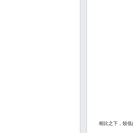
相比之下，较低