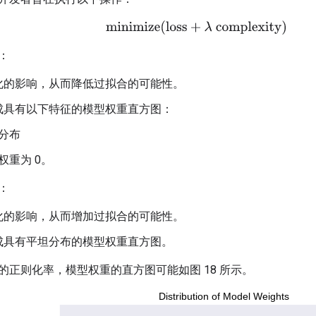
minimize(loss
+
λ
complexity)
：
化的影响，从而降低过拟合的可能性。
成具有以下特征的模型权重直方图：
分布
权重为 0。
：
化的影响，从而增加过拟合的可能性。
成具有平坦分布的模型权重直方图。
的正则化率，模型权重的直方图可能如图 18 所示。