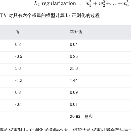
L
2
regularization
=
w
1
2
+
w
2
2
+
.
.
.
+
w
n
2
了针对具有六个权重的模型计算 L
正则化的过程：
2
值
平方值
0.2
0.04
-0.5
0.25
5.0
25.0
-1.2
1.44
0.3
0.09
-0.1
0.01
26.83
= 总和
零的权重对 L
正则化 的影响不大，但较大的权重可能会产生巨