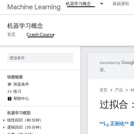
机器学习概念
基础课程
Machine Learning
机器学习概念
首页
Crash Course
误。
快捷链接
前提条件
首页
产品
M
练习
帮助中心
过拟合：
机器学习模型
线性回归（80 分钟）
**L
正则化**
2
逻辑回归（35 分钟）