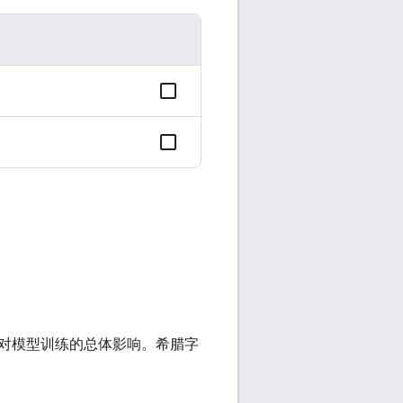
对模型训练的总体影响。希腊字