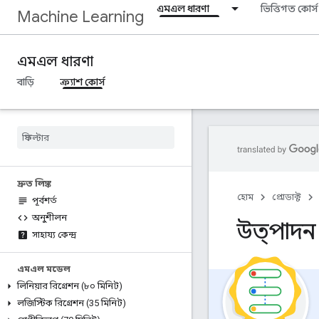
এমএল ধারণা
ভিত্তিগত কোর্স
Machine Learning
এমএল ধারণা
বাড়ি
ক্র্যাশ কোর্স
দ্রুত লিঙ্ক
হোম
প্রোডাক্ট
পূর্বশর্ত
অনুশীলন
উত্পাদন 
সাহায্য কেন্দ্র
এমএল মডেল
লিনিয়ার রিগ্রেশন (৮০ মিনিট)
লজিস্টিক রিগ্রেশন (35 মিনিট)