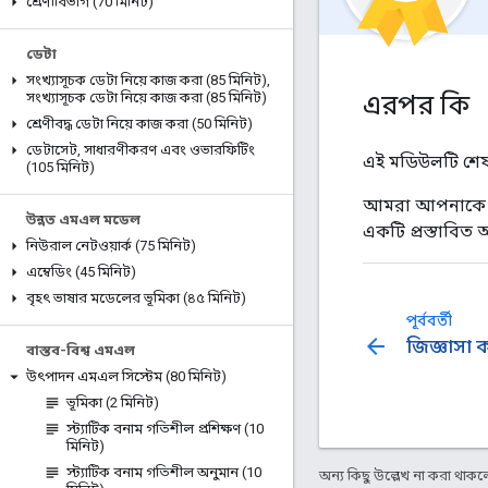
শ্রেণীবিভাগ (70 মিনিট)
ডেটা
সংখ্যাসূচক ডেটা নিয়ে কাজ করা (85 মিনিট)
,
এরপর কি
সংখ্যাসূচক ডেটা নিয়ে কাজ করা (85 মিনিট)
শ্রেণীবদ্ধ ডেটা নিয়ে কাজ করা (50 মিনিট)
ডেটাসেট
,
সাধারণীকরণ এবং ওভারফিটিং
এই মডিউলটি শেষ
(105 মিনিট)
আমরা আপনাকে আপ
উন্নত এমএল মডেল
একটি প্রস্তাবি
নিউরাল নেটওয়ার্ক (75 মিনিট)
এম্বেডিং (45 মিনিট)
বৃহৎ ভাষার মডেলের ভূমিকা (৪৫ মিনিট)
পূর্ববর্তী
arrow_back
জিজ্ঞাসা ক
বাস্তব-বিশ্ব এমএল
উৎপাদন এমএল সিস্টেম (80 মিনিট)
ভূমিকা (2 মিনিট)
স্ট্যাটিক বনাম গতিশীল প্রশিক্ষণ (10
মিনিট)
স্ট্যাটিক বনাম গতিশীল অনুমান (10
অন্য কিছু উল্লেখ না করা থাকলে,