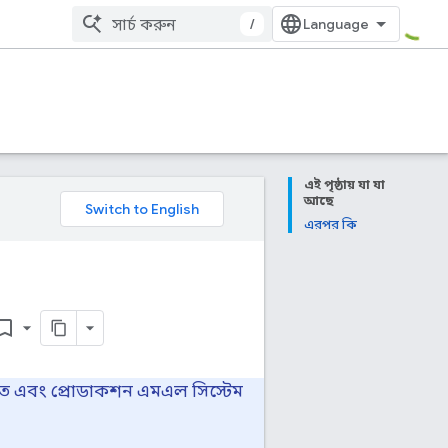
/
এই পৃষ্ঠায় যা যা
আছে
এরপর কি
mark_border
রতে এবং প্রোডাকশন এমএল সিস্টেম