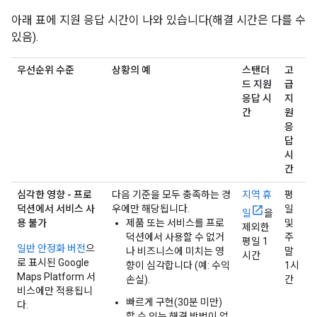
아래 표에 지원 응답 시간이 나와 있습니다(해결 시간은 다를 수
있음).
우선순위 수준
상황의 예
스탠더
고
드 지원
급
응답 시
지
간
원
응
답
시
간
심각한 영향 - 프로
다음 기준을 모두 충족하는 경
지역 휴
평
덕션에서 서비스 사
우에만 해당됩니다.
일
일
을
용 불가
제품 또는 서비스를 프로
및
제외한
덕션에서 사용할 수 없거
주
평일 1
일반 안정화 버전
으
나 비즈니스에 미치는 영
말
시간
로 표시된 Google
향이 심각합니다 (예: 수익
1시
Maps Platform 서
손실).
간
비스에만 적용됩니
빠르게 구현(30분 미만)
다.
할 수 있는 해결 방법이 없