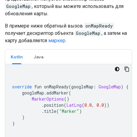
GoogleMap
, который вы можете использовать для
обновления карты.
В примере ниже обратный вызов
onMapReady
получает дескриптор объекта
GoogleMap
, а затем на
карту добавляется
маркер
.
Kotlin
Java
override
 fun onMapReady
(
googleMap
:
GoogleMap
)
{
    googleMap
.
addMarker
(
MarkerOptions
()
.
position
(
LatLng
(
0.0
,
0.0
))
.
title
(
"Marker"
)
)
}