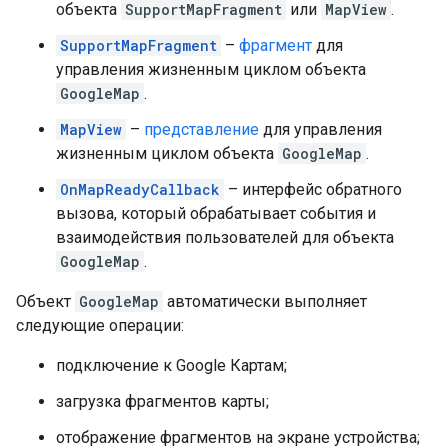
объекта
SupportMapFragment
или
MapView
.
SupportMapFragment
–
фрагмент
для
управления жизненным циклом объекта
GoogleMap
.
MapView
–
представление
для управления
жизненным циклом объекта
GoogleMap
.
OnMapReadyCallback
– интерфейс обратного
вызова, который обрабатывает события и
взаимодействия пользователей для объекта
GoogleMap
.
Объект
GoogleMap
автоматически выполняет
следующие операции:
подключение к Google Картам;
загрузка фрагментов карты;
отображение фрагментов на экране устройства;