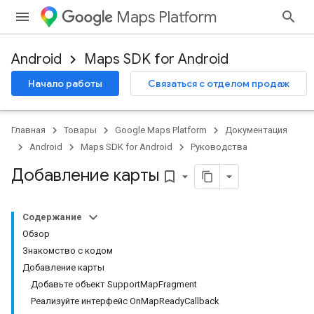
Maps Platform
Android
Maps SDK for Android
Начало работы
Связаться с отделом продаж
Главная
Товары
Google Maps Platform
Документация
Android
Maps SDK for Android
Руководства
Добавление карты
bookmark_border
Содержание
Обзор
Знакомство с кодом
Добавление карты
Добавьте объект SupportMapFragment
Реализуйте интерфейс OnMapReadyCallback