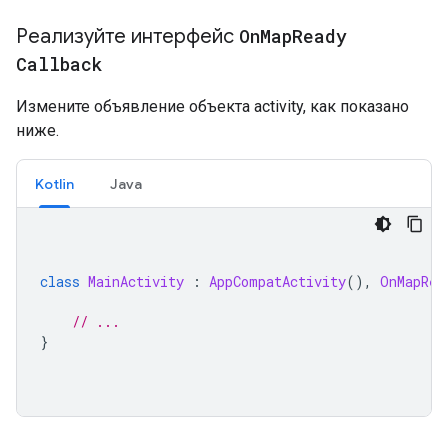
Реализуйте интерфейс
On
Map
Ready
Callback
Измените объявление объекта activity, как показано
ниже.
Kotlin
Java
class
MainActivity
:
AppCompatActivity
(),
OnMapRea
// ...
}