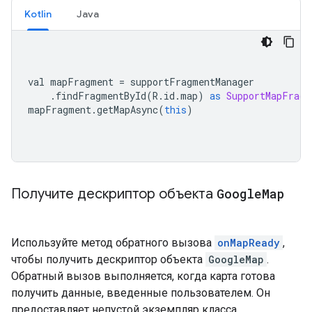
Kotlin
Java
val mapFragment 
=
 supportFragmentManager
.
findFragmentById
(
R
.
id
.
map
)
as
SupportMapFragm
mapFragment
.
getMapAsync
(
this
)
Получите дескриптор объекта
Google
Map
Используйте метод обратного вызова
onMapReady
,
чтобы получить дескриптор объекта
GoogleMap
.
Обратный вызов выполняется, когда карта готова
получить данные, введенные пользователем. Он
предоставляет непустой экземпляр класса