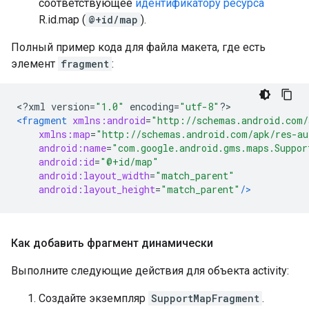
соответствующее
идентификатору ресурса
R.id.map (
@+id/map
).
Полный пример кода для файла макета, где есть
элемент
fragment
:
<?
xml version
=
"1.0"
 encoding
=
"utf-8"
?>
<fragment
xmlns:android
=
"http://schemas.android.com/
xmlns:map
=
"http://schemas.android.com/apk/res-au
android:name
=
"com.google.android.gms.maps.Suppor
android:id
=
"@+id/map"
android:layout_width
=
"match_parent"
android:layout_height
=
"match_parent"
/>
Как добавить фрагмент динамически
Выполните следующие действия для объекта activity:
Создайте экземпляр
SupportMapFragment
.