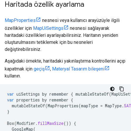
Haritada özellik ayarlama
MapProperties
nesnesi veya kullanıcı arayüzüyle ilgili
özellikler için
MapUiSettings
nesnesi sağlayarak
haritadaki özellikleri ayarlayabilirsiniz. Haritanın yeniden
oluşturulmasını tetiklemek için bu nesneleri
değiştirebilirsiniz.
Aşağıdaki örnekte, haritadaki yakınlaştırma kontrollerini açıp
kapatmak için
geçiş
,
Materyal Tasarım bileşeni
kullanın.
var
uiSettings
by
remember
{
mutableStateOf
(
MapUiSet
var
properties
by
remember
{
mutableStateOf
(
MapProperties
(
mapType
=
MapType
.
SA
}
Box
(
Modifier
.
fillMaxSize
())
{
GoogleMap
(