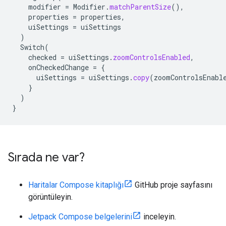
modifier
=
Modifier
.
matchParentSize
(),
properties
=
properties
,
uiSettings
=
uiSettings
)
Switch
(
checked
=
uiSettings
.
zoomControlsEnabled
,
onCheckedChange
=
{
uiSettings
=
uiSettings
.
copy
(
zoomControlsEnabl
}
)
}
Sırada ne var?
Haritalar Compose kitaplığı
GitHub proje sayfasını
görüntüleyin.
Jetpack Compose belgelerini
inceleyin.