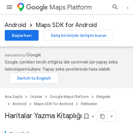
Maps Platform
Android
Maps SDK for Android
Başlarken
Satış birimiyle iletişim kurun
Google, içerikleri tercih ettiğiniz dile çevirmek için yapay zeka
teknolojisini kullanır. Yapay zeka çevirilerinde hata olabilir.
Ana Sayfa
Ürünler
Google Maps Platform
Belgeler
Android
Maps SDK for Android
Rehberler
Haritalar Yazma Kitaplığı
bookmark_border