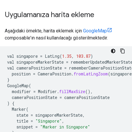
Uygulamanıza harita ekleme
Aşağıdaki örnekte, harita eklemek için
GoogleMap
composable'ın nasıl kullanılacağı gösterilmektedir.
val
singapore
=
LatLng
(
1.35
,
103.87
)
val
singaporeMarkerState
=
rememberUpdatedMarkerStat
val
cameraPositionState
=
rememberCameraPositionStat
position
=
CameraPosition
.
fromLatLngZoom
(
singapore
}
GoogleMap
(
modifier
=
Modifier
.
fillMaxSize
(),
cameraPositionState
=
cameraPositionState
)
{
Marker
(
state
=
singaporeMarkerState
,
title
=
"Singapore"
,
snippet
=
"Marker in Singapore"