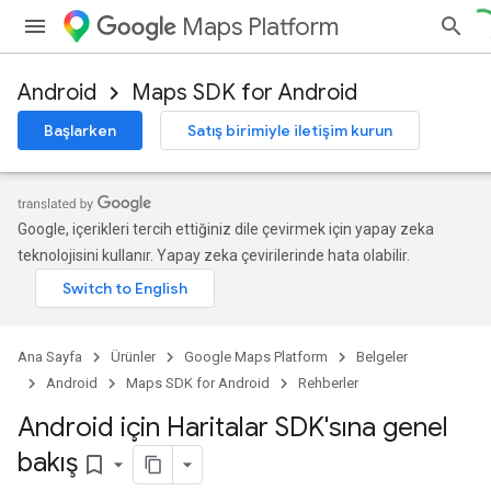
Maps Platform
Android
Maps SDK for Android
Başlarken
Satış birimiyle iletişim kurun
Google, içerikleri tercih ettiğiniz dile çevirmek için yapay zeka
teknolojisini kullanır. Yapay zeka çevirilerinde hata olabilir.
Ana Sayfa
Ürünler
Google Maps Platform
Belgeler
Android
Maps SDK for Android
Rehberler
Android için Haritalar SDK'sına genel
bakış
bookmark_border