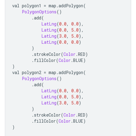
val polygon1 
=
 map
.
addPolygon
(
PolygonOptions
()
.
add
(
LatLng
(
0.0
,
0.0
),
LatLng
(
0.0
,
5.0
),
LatLng
(
3.0
,
5.0
),
LatLng
(
0.0
,
0.0
)
)
.
strokeColor
(
Color
.
RED
)
.
fillColor
(
Color
.
BLUE
)
)
val polygon2 
=
 map
.
addPolygon
(
PolygonOptions
()
.
add
(
LatLng
(
0.0
,
0.0
),
LatLng
(
0.0
,
5.0
),
LatLng
(
3.0
,
5.0
)
)
.
strokeColor
(
Color
.
RED
)
.
fillColor
(
Color
.
BLUE
)
)