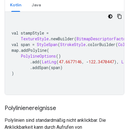
Kotlin
Java
val stampStyle 
=
TextureStyle
.
newBuilder
(
BitmapDescriptorFactor
val span 
=
StyleSpan
(
StrokeStyle
.
colorBuilder
(
Colo
map
.
addPolyline
(
PolylineOptions
()
.
add
(
LatLng
(
47.6677146
,
-
122.3470447
),
Lat
.
addSpan
(
span
)
)
Polylinienereignisse
Polylinien sind standardmäßig nicht anklickbar. Die
Anklickbarkeit kann durch Aufrufen von