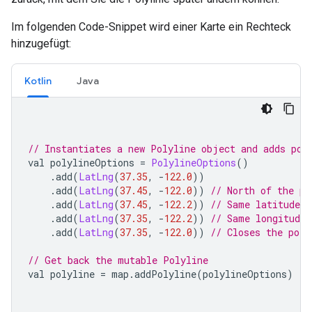
Im folgenden Code-Snippet wird einer Karte ein Rechteck
hinzugefügt:
Kotlin
Java
// Instantiates a new Polyline object and adds poi
val polylineOptions 
=
PolylineOptions
()
.
add
(
LatLng
(
37.35
,
-
122.0
))
.
add
(
LatLng
(
37.45
,
-
122.0
))
// North of the pr
.
add
(
LatLng
(
37.45
,
-
122.2
))
// Same latitude, 
.
add
(
LatLng
(
37.35
,
-
122.2
))
// Same longitude,
.
add
(
LatLng
(
37.35
,
-
122.0
))
// Closes the poly
// Get back the mutable Polyline
val polyline 
=
 map
.
addPolyline
(
polylineOptions
)