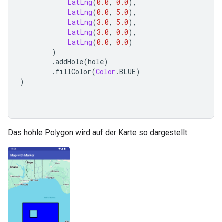
LatLng
(
0.0
,
0.0
),
LatLng
(
0.0
,
5.0
),
LatLng
(
3.0
,
5.0
),
LatLng
(
3.0
,
0.0
),
LatLng
(
0.0
,
0.0
)
)
.
addHole
(
hole
)
.
fillColor
(
Color
.
BLUE
)
)
Das hohle Polygon wird auf der Karte so dargestellt: