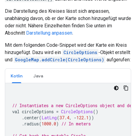
Die Darstellung des Kreises lässt sich anpassen,
unabhängig davon, ob er der Karte schon hinzugefügt wurde
oder nicht. Nähere Einzelheiten finden Sie unten im
Abschnitt
Darstellung anpassen
.
Mit dem folgenden Code-Snippet wird der Karte ein Kreis
hinzugefügt. Dazu wird ein
CircleOptions
-Objekt erstellt
und
GoogleMap.addCircle(CircleOptions)
aufgerufen:
Kotlin
Java
// Instantiates a new CircleOptions object and def
val circleOptions 
=
CircleOptions
()
.
center
(
LatLng
(
37.4
,
-
122.1
))
.
radius
(
1000.0
)
// In meters
// Get back the mutable Circle