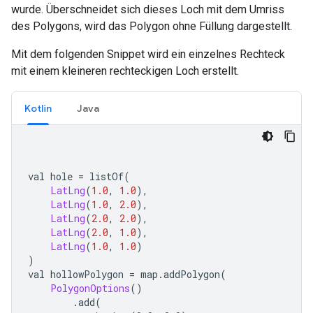
wurde. Überschneidet sich dieses Loch mit dem Umriss
des Polygons, wird das Polygon ohne Füllung dargestellt.
Mit dem folgenden Snippet wird ein einzelnes Rechteck
mit einem kleineren rechteckigen Loch erstellt.
Kotlin
Java
val hole 
=
 listOf
(
LatLng
(
1.0
,
1.0
),
LatLng
(
1.0
,
2.0
),
LatLng
(
2.0
,
2.0
),
LatLng
(
2.0
,
1.0
),
LatLng
(
1.0
,
1.0
)
)
val hollowPolygon 
=
 map
.
addPolygon
(
PolygonOptions
()
.
add
(