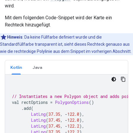
wird.
Mit dem folgenden Code-Snippet wird der Karte ein
Rechteck hinzugefügt.
Hinweis
: Da keine Füllfarbe definiert wurde und die
Standardfüllfarbe transparent ist, sieht dieses Rechteck genauso aus
wie die rechteckige Polylinie aus dem Snippet im vorherigen Abschnitt.
Kotlin
Java
// Instantiates a new Polygon object and adds poin
val rectOptions 
=
PolygonOptions
()
.
add
(
LatLng
(
37.35
,
-
122.0
),
LatLng
(
37.45
,
-
122.0
),
LatLng
(
37.45
,
-
122.2
),
LatLng
(
37.35
,
-
122.2
),