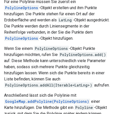
Für eine Polylinie müssen Sie zuerst ein
PolylineOptions
-Objekt erstellen und ihm Punkte
hinzufügen. Die Punkte stehen für einen Ort auf der
Erdoberfläche und werden als
LatLng
-Objekt ausgedrückt.
Die Punkte werden durch Liniensegmente in der
Reihenfolge verbunden, in der Sie die Punkte dem
PolylineOptions
-Objekt hinzufügen.
Wenn Sie einem
PolylineOptions
-Objekt Punkte
hinzufügen möchten, rufen Sie
PolylineOptions.add()
auf. Diese Methode kann unterschiedlich viele Parameter
haben, sodass sich mehrere Punkte gleichzeitig
hinzufügen lassen. Wenn sich die Punkte bereits in einer
Liste befinden, können Sie auch
PolylineOptions.addAll(Iterable<LatLng>)
aufrufen.
Anschließend lässt sich die Polylinie mit
GoogleMap.addPolyline(PolylineOptions)
einer
Karte hinzufügen. Die Methode gibt ein
Polyline
-Objekt
zurück, mit dem Sie die Polylinie später ändern können.