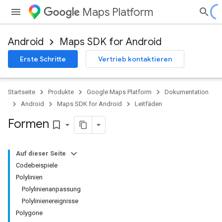
Maps Platform
Android
Maps SDK for Android
Erste Schritte
Vertrieb kontaktieren
Startseite
Produkte
Google Maps Platform
Dokumentation
Android
Maps SDK for Android
Leitfäden
Formen
bookmark_border
Auf dieser Seite
Codebeispiele
Polylinien
Polylinienanpassung
Polylinienereignisse
Polygone