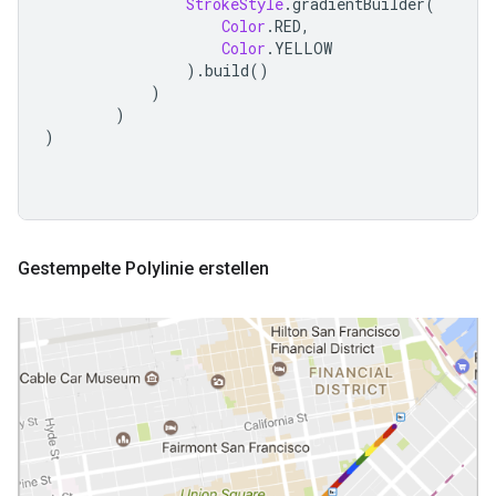
StrokeStyle
.
gradientBuilder
(
Color
.
RED
,
Color
.
YELLOW
).
build
()
)
)
)
Gestempelte Polylinie erstellen