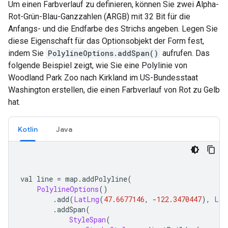
Um einen Farbverlauf zu definieren, können Sie zwei Alpha-
Rot-Grün-Blau-Ganzzahlen (ARGB) mit 32 Bit für die
Anfangs- und die Endfarbe des Strichs angeben. Legen Sie
diese Eigenschaft für das Optionsobjekt der Form fest,
indem Sie
PolylineOptions.addSpan()
aufrufen. Das
folgende Beispiel zeigt, wie Sie eine Polylinie von
Woodland Park Zoo nach Kirkland im US-Bundesstaat
Washington erstellen, die einen Farbverlauf von Rot zu Gelb
hat.
Kotlin
Java
val line 
=
 map
.
addPolyline
(
PolylineOptions
()
.
add
(
LatLng
(
47.6677146
,
-
122.3470447
),
Lat
.
addSpan
(
StyleSpan
(