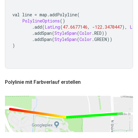
val line 
=
 map
.
addPolyline
(
PolylineOptions
()
.
add
(
LatLng
(
47.6677146
,
-
122.3470447
),
Lat
.
addSpan
(
StyleSpan
(
Color
.
RED
))
.
addSpan
(
StyleSpan
(
Color
.
GREEN
))
)
Polylinie mit Farbverlauf erstellen