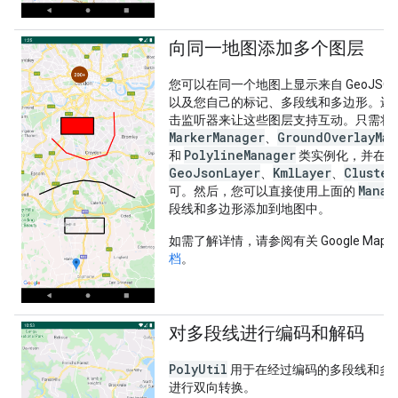
向同一地图添加多个图层
您可以在同一个地图上显示来自 GeoJSO
以及您自己的标记、多段线和多边形。还
击监听器来让这些图层支持互动。只需将
MarkerManager
GroundOverlayMan
、
PolylineManager
和
类实例化，并在设
GeoJsonLayer
KmlLayer
Cluster
、
、
Manag
可。然后，您可以直接使用上面的
段线和多边形添加到地图中。
如需了解详情，请参阅有关 Google Maps 
档
。
对多段线进行编码和解码
PolyUtil
用于在经过编码的多段线和多
进行双向转换。