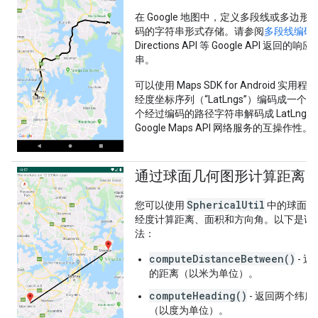
在 Google 地图中，定义多段线或多边
码的字符串形式存储。请参阅
多段线编码
Directions API 等 Google API
串。
可以使用 Maps SDK for Android 实用
经度坐标序列（“LatLngs”）编码成一
个经过编码的路径字符串解码成 LatLng
Google Maps API 网络服务的互操作性。
通过球面几何图形计算距离
SphericalUtil
您可以使用
中的球面几
经度计算距离、面积和方向角。以下是该
法：
computeDistanceBetween()
- 
的距离（以米为单位）。
computeHeading()
- 返回两个纬
（以度为单位）。