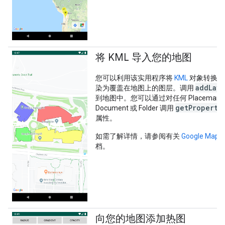
将 KML 导入您的地图
您可以利用该实用程序将
KML
对象转换为
addLay
染为覆盖在地图上的图层。调用
到地图中。您可以通过对任何 Placemark、Gr
getProperti
Document 或 Folder 调用
属性。
如需了解详情，请参阅有关
Google Map
档。
向您的地图添加热图