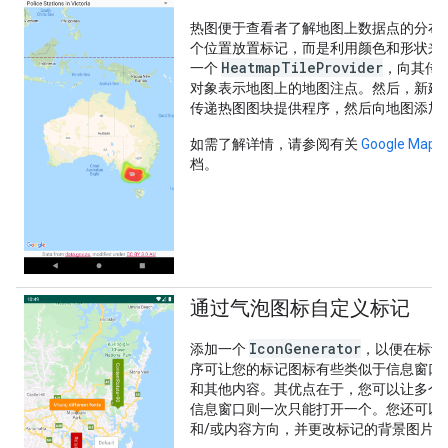
热图便于查看者了解地图上数据点的分布
个位置放置标记，而是利用颜色和形状来
HeatmapTileProvider
一个
，向其传
对象表示地图上的地图注点。然后，新建
传递热图图块提供程序，然后向地图添加
如需了解详情，请参阅有关
Google Map
档。
通过气泡图标自定义标记
IconGenerator
添加一个
，以便在标记
序可让您的标记图标有些类似于信息窗口
和其他内容。其优点在于，您可以让多个
信息窗口则一次只能打开一个。您还可以
和/或内容方向，并更改标记的背景图片/Nin