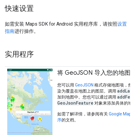
快速设置
如需安装 Maps SDK for Android 实用程序库，请按照
设置
指南
进行操作。
实用程序
将 Geo
JSON 导入您的地图
您可以用
GeoJSON
格式存储地图项，然
addLaye
染为覆盖在地图上的图层。调用
addFeat
加到地图中。您也可以通过调用
GeoJsonFeature
对象来添加具体的地
如需了解详情，请参阅有关
Google Maps
序
的文档。