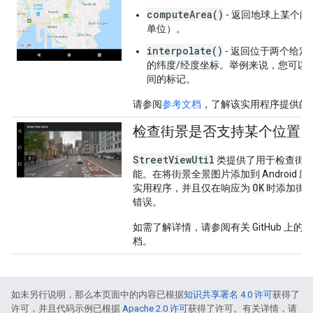
computeArea()
- 返回地球上某个
单位）。
interpolate()
- 返回位于两个给
的纬度/经度坐标。举例来说，您可以
间的标记。
请参阅
参考文档
，了解该实用程序提供的
检查街景是否支持某个位置
StreetViewUtil
类提供了用于检查街
能。在将街景全景图片添加到 Android
OK
实用程序，并且仅在响应为
时添加街
错误。
如需了解详情，请参阅有关 GitHub 上的
街
档。
如未另行说明，那么本页面中的内容已根据
知识共享署名 4.0 许可
获得了
许可，并且代码示例已根据
Apache 2.0 许可
获得了许可。有关详情，请