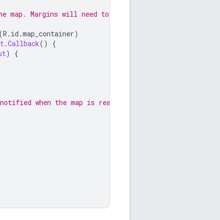
he map. Margins will need to be
(
R
.
id
.
map_container
)
t
.
Callback
()
{
ut
)
{
notified when the map is ready.