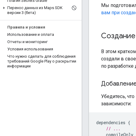
Плагин Secrets Gradle
Мы подготови
Перенос данных из Maps SDK
вам при созда
версии 3 (бета)
Правила и условия
Создание 
Использование и оплата
Отчеты и мониторинг
Условия использования
В этом кратко
Что нужно сделать для соблюдения
создали в сво
требований Google Play о раскрытии
по разработке 
информации
Добавление
Убедитесь, что
зависимости:
dependencies 
{
// ...
    compileOnly 