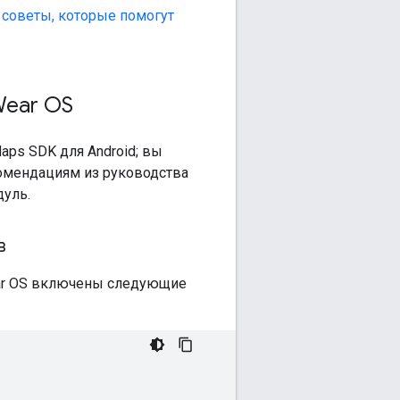
и
советы, которые помогут
Wear OS
ps SDK для Android; вы
комендациям из руководства
дуль.
в
ar OS включены следующие