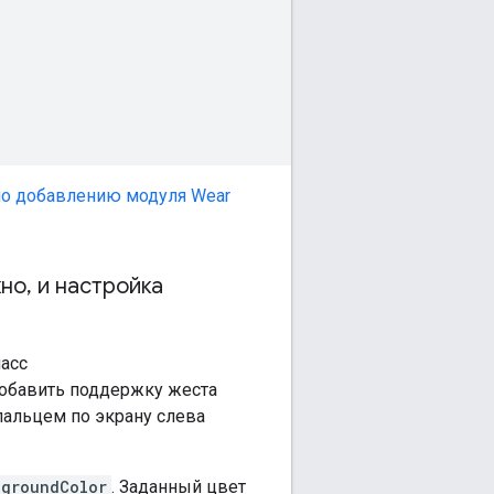
по добавлению модуля Wear
кно
,
и настройка
ласс
обавить поддержку жеста
пальцем по экрану слева
kgroundColor
. Заданный цвет