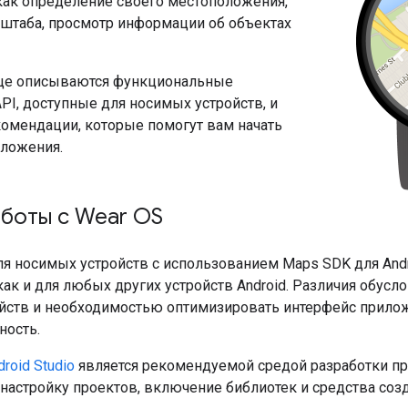
 как определение своего местоположения,
штаба, просмотр информации об объектах
ице описываются функциональные
PI, доступные для носимых устройств, и
комендации, которые помогут вам начать
иложения.
аботы с Wear OS
я носимых устройств с использованием Maps SDK для And
 как и для любых других устройств Android. Различия об
йств и необходимостью оптимизировать интерфейс прилож
ность.
droid Studio
является рекомендуемой средой разработки пр
настройку проектов, включение библиотек и средства соз