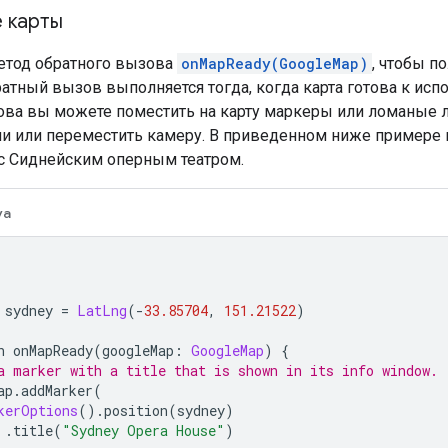
 карты
етод обратного вызова
onMapReady(GoogleMap)
, чтобы п
ратный вызов выполняется тогда, когда карта готова к ис
ова вы можете поместить на карту маркеры или ломаные л
и или переместить камеру. В приведенном ниже примере п
с Сиднейским оперным театром.
va
 sydney 
=
LatLng
(-
33.85704
,
151.21522
)
n onMapReady
(
googleMap
:
GoogleMap
)
{
a marker with a title that is shown in its info window.
ap
.
addMarker
(
kerOptions
().
position
(
sydney
)
.
title
(
"Sydney Opera House"
)