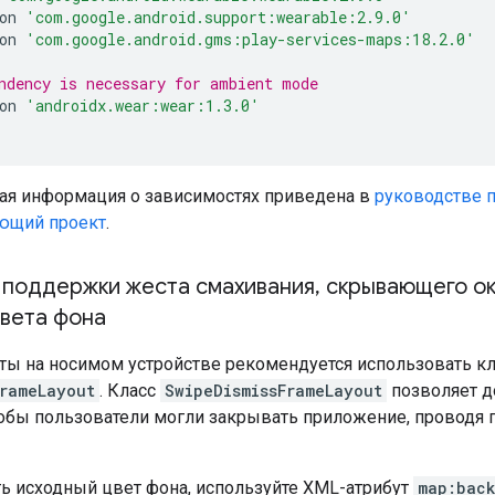
on 
'com.google.android.support:wearable:2.9.0'
on 
'com.google.android.gms:play-services-maps:18.2.0'
ndency is necessary for ambient mode
on 
'androidx.wear:wear:1.3.0'
ая информация о зависимостях приведена в
руководстве 
ющий проект
.
 поддержки жеста смахивания
,
скрывающего о
цвета фона
рты на носимом устройстве рекомендуется использовать к
FrameLayout
. Класс
SwipeDismissFrameLayout
позволяет д
тобы пользователи могли закрывать приложение, проводя 
ь исходный цвет фона, используйте XML-атрибут
map:bac