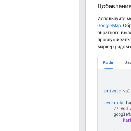
Добавление
Используйте м
GoogleMap
. Об
обратного выз
прослушивател
маркер рядом 
Kotlin
Ja
private
 val
override
 fu
// Add 
    googleM
Mar