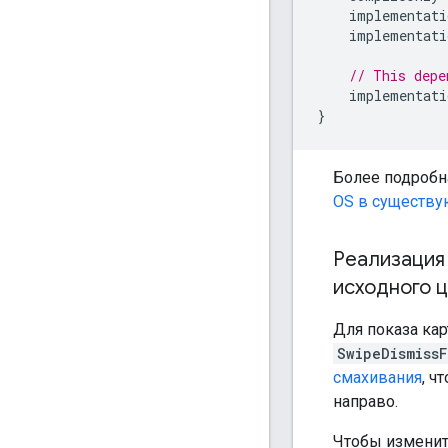
    implementati
    implementati
// This depe
    implementati
}
Более подробн
OS в существу
Реализация
исходного 
Для показа ка
SwipeDismiss
смахивания
, ч
направо.
Чтобы изменит