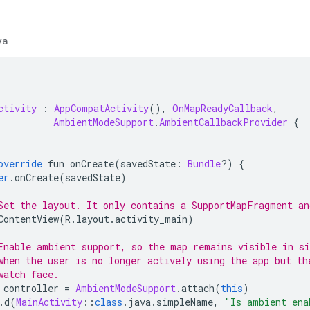
va
ctivity
:
AppCompatActivity
(),
OnMapReadyCallback
,
AmbientModeSupport
.
AmbientCallbackProvider
{
override
 fun onCreate
(
savedState
:
Bundle
?)
{
er
.
onCreate
(
savedState
)
Set the layout. It only contains a SupportMapFragment a
ContentView
(
R
.
layout
.
activity_main
)
Enable ambient support, so the map remains visible in si
when the user is no longer actively using the app but th
watch face.
 controller 
=
AmbientModeSupport
.
attach
(
this
)
.
d
(
MainActivity
::
class
.
java
.
simpleName
,
"Is ambient ena