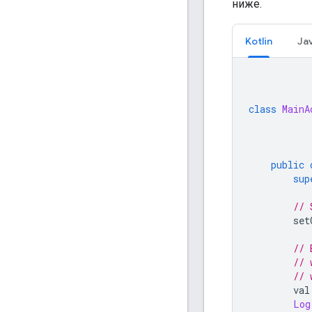
ниже.
Kotlin
Ja
class
MainA
public
sup
// 
        set
// 
// 
// 
        val
Log