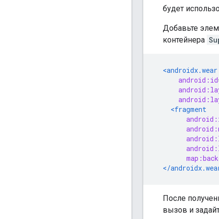
будет использо
Добавьте эле
контейнера
Su
<androidx.wear
android:id
android:la
android:la
<fragment
android:
android:
android:
android:
map:back
</androidx.wea
После получен
вызов и задай