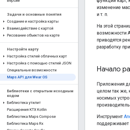
функции карт,
Версии
изменение мас
и т. п.
Задачи и основные понятия
Создание и настройка карты
На этой стран
Взаимодействие с картой
возможности A
Рисование объектов на карте
приводятся ре
разработку пр
Настройте карту
Настройка стилей облачных карт
Настройка с помощью стилей JSON
Начало р
Специальные возможности
Maps API для Wear OS
Приложения дл
целом так же,
Библиотеки с открытым исходным
кодом
носимых устро
Библиотека утилит
производитель
Расширения KTX Kotlin
Инструмент
An
Библиотека Maps Compose
поддерживает 
Библиотека Maps Rx