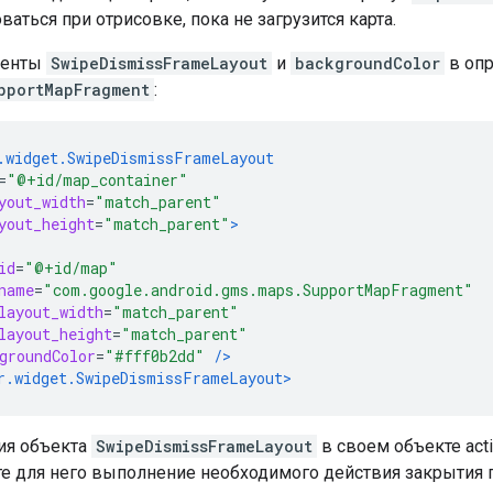
ваться при отрисовке, пока не загрузится карта.
менты
SwipeDismissFrameLayout
и
backgroundColor
в опр
pportMapFragment
:
.widget.SwipeDismissFrameLayout
=
"@+id/map_container"
yout_width
=
"match_parent"
yout_height
=
"match_parent"
>
id
=
"@+id/map"
name
=
"com.google.android.gms.maps.SupportMapFragment"
layout_width
=
"match_parent"
layout_height
=
"match_parent"
groundColor
=
"#fff0b2dd"
/>
r.widget.SwipeDismissFrameLayout>
ия объекта
SwipeDismissFrameLayout
в своем объекте acti
те для него выполнение необходимого действия закрытия 