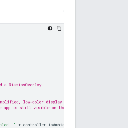
nd a DismissOverlay.
mplified, low-color display
e app is still visible on the
bled: "
+
 controller
.
isAmbient
)