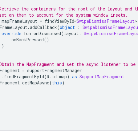
Retrieve the containers for the root of the layout and t
set on them to account for the system window insets.
 mapFrameLayout 
=
 findViewById
<
SwipeDismissFrameLayout
>
FrameLayout
.
addCallback
(
object
:
SwipeDismissFrameLayou
override
 fun onDismissed
(
layout
:
SwipeDismissFrameLayo
     onBackPressed
()
}
Obtain the MapFragment and set the async listener to be 
Fragment 
=
 supportFragmentManager
.
findFragmentById
(
R
.
id
.
map
)
as
SupportMapFragment
Fragment
.
getMapAsync
(
this
)