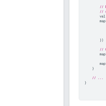
// 
// 
        val
        map
           
})
// 
        map
        map
}
// ...
}