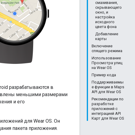
смахивания,
скрывающего
окно, и
настройка
исходного
цвета фона
Добавление
карты
Включение
спящего режима
Использование
Просмотра улиц
на Wear OS
Пример кода
Поддерживаемы
roid разрабатываются в
е функции в Maps
API для Wear OS
условлены меньшими размерами
Рекомендации по
ения и его
разработке
приложений с
интеграцией API
Карт для Wear OS
иложений для Wear OS. Он
дания пакета приложения.