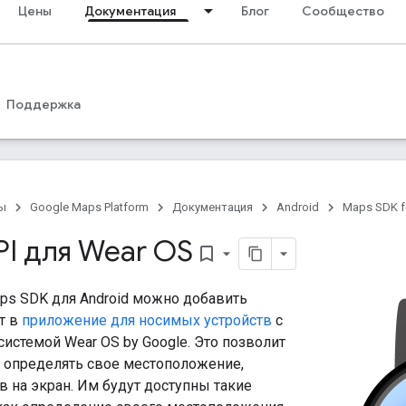
Цены
Документация
Блог
Сообщество
Поддержка
ы
Google Maps Platform
Документация
Android
Maps SDK f
I для Wear OS
bookmark_border
s SDK для Android можно добавить
т в
приложение для носимых устройств
с
истемой Wear OS by Google. Это позволит
 определять свое местоположение,
в на экран. Им будут доступны такие