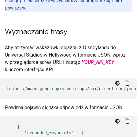
usunąć projekt wraz ze wszystkimi zasobami, które są z nim
powiązane.
Wyznaczanie trasy
Aby otrzymać wskazówki dojazdu z Disneylandu do
Universal Studios w Hollywood w formacie JSON, wpisz
w przeglądarce adres URL i zastąp
YOUR_API_KEY
kluczem interfejsu API:
https://maps.googleapis.com/maps/api/directions/json
Powinna pojawić się taka odpowiedź w formacie JSON:
{
"geocoded_waypoints"
:
[