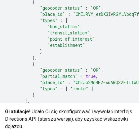
{
"geocoder_status"
:
"OK"
,
"place_id"
:
"ChIJRVY_etDX3IARGYLVpoq7
"types"
:
[
"bus_station"
,
"transit_station"
,
"point_of_interest"
,
"establishment"
]
}
,
{
"geocoder_status"
:
"OK"
,
"partial_match"
:
true
,
"place_id"
:
"ChIJp2Mn4E2-woARQS2FILlxU
"types"
:
[
"route"
]
}
]
,
"routes"
:
[
Gratulacje!
Udało Ci się skonfigurować i wywołać interfejs
{
Directions API (starsza wersja), aby uzyskać wskazówki
"bounds"
:
{
"northeast"
:
{
dojazdu.
"lat"
:
34.1330949
,
"lng"
:
-
117.9143879