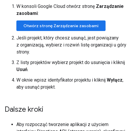
"start_address"
:
"Disneyland (Ha
W konsoli Google Cloud otwórz stronę
Zarządzanie
"start_location"
:
{
zasobami
:
"lat"
:
33.8098177
,
"lng"
:
-
117.9154353
Otwórz stronę Zarządzanie zasobami
}
,
Jeśli projekt, który chcesz usunąć, jest powiązany
...
Additional
results
shortened
in
this
examp
z organizacją, wybierz i rozwiń listę organizacji u góry
strony.
"overview_polyline"
:
{
"points"
:
"knjmEnjunUbKCfEA?_@]@kM
Z listy projektów wybierz projekt do usunięcia i kliknij
                {MdZwAbDaKbUiB|CgCnDkDbEiE|FqBlDsLd
Usuń
.
                cIHkDXuDn@mCt@mE`BsH|CyAp@}AdAaAtAy@
}
,
W oknie wpisz identyfikator projektu i kliknij
Wyłącz
,
"summary"
:
"I-5 N and US-101 N"
,
aby usunąć projekt.
"warnings"
:
[]
,
"waypoint_order"
:
[]
}
Dalsze kroki
]
,
"status"
:
"OK"
}
Aby rozpocząć tworzenie aplikacji z użyciem