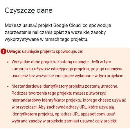
}
,
Czyszczę dane
"southwest"
:
{
"lat"
:
33.8068768
,
"lng"
:
-
118.3527671
Możesz usunąć projekt Google Cloud, co spowoduje
}
zaprzestanie naliczania opłat za wszelkie zasoby
}
,
wykorzystywane w ramach tego projektu.
"copyrights"
:
"Map data ©2016 Google"
,
"legs"
:
[
{
Uwaga:
usunięcie projektu spowoduje, że:
"distance"
:
{
Wszystkie dane projektu zostaną usunięte. Jeśli w tym
"text"
:
"35.9 mi"
,
"value"
:
57824
samouczku używasz istniejącego projektu, po jego usunięciu
}
,
usuniesz też wszystkie inne prace wykonane w tym projekcie.
"duration"
:
{
"text"
:
"51 mins"
,
Niestandardowe identyfikatory projektu zostaną utracone.
"value"
:
3062
Podczas tworzenia tego projektu możesz utworzyć
}
,
niestandardowy identyfikator projektu, którego chcesz używać
"end_address"
:
"Universal Studio
w przyszłości. Aby zachować adresy URL, które używają
"end_location"
:
{
identyfikatora projektu, np. adres URL appspot.com, usuń
"lat"
:
34.1330949
,
"lng"
:
-
118.3524442
wybrane zasoby w projekcie zamiast usuwać cały projekt.
}
,