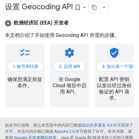
设置 Geocoding API
bookmark_border
欧洲经济区 (EEA) 开发者
本文档介绍了开始使用 Geocoding API 所需的步骤。
checklist
settings
verified_user
1. 账号和结算
2. 启用 API
3. 发出第一个请求
确保您满足前提
在 Google
配置 API 密钥
条件。
Cloud 项目中启
以发出经过身份
用 API。
验证的 API 请
求。
如未另行说明，那么本页面中的内容已根据
知识共享署名 4.0 许可
获得了
许可，并且代码示例已根据
Apache 2.0 许可
获得了许可。有关详情，请
参阅
Google 开发者网站政策
。Java 是 Oracle 和/或其关联公司的注册商