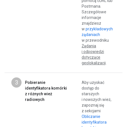
pomocą cURL lub
Postmana.
Szczegółowe
informacje
znajdziesz
w
przykładowych
żądaniach
w przewodniku
Żądania
i odpowiedzi
dotyczące
geolokalizacji
.
3
Pobieranie
Aby uzyskać
identyfikatora komórki
dostęp do
z różnych wież
starszych
radiowych
i nowszych wież,
zapoznaj się
z sekcjami
Obliczanie
identyfikatora