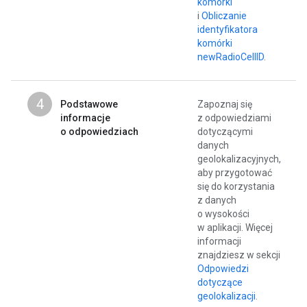
komórki
i
Obliczanie
identyfikatora
komórki
newRadioCellID
.
4
Podstawowe
Zapoznaj się
informacje
z odpowiedziami
o odpowiedziach
dotyczącymi
danych
geolokalizacyjnych,
aby przygotować
się do korzystania
z danych
o wysokości
w aplikacji. Więcej
informacji
znajdziesz w sekcji
Odpowiedzi
dotyczące
geolokalizacji
.