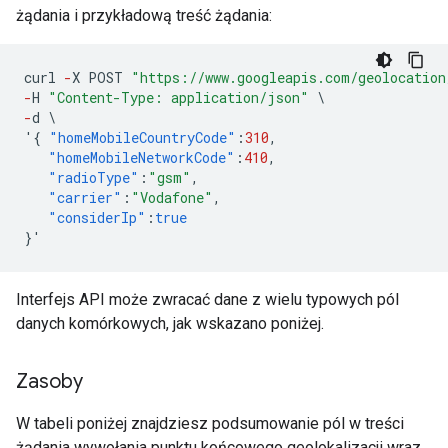
żądania i przykładową treść żądania:
curl
-
X
POST
"https://www.googleapis.com/geolocation
-
H
"Content-Type: application/json"
\
-
d
\
'
{
"homeMobileCountryCode"
:
310
,
"homeMobileNetworkCode"
:
410
,
"radioType"
:
"gsm"
,
"carrier"
:
"Vodafone"
,
"considerIp"
:
true
}
'
Interfejs API może zwracać dane z wielu typowych pól
danych komórkowych, jak wskazano poniżej.
Zasoby
W tabeli poniżej znajdziesz podsumowanie pól w treści
żądania wywołania punktu końcowego geolokalizacji wraz