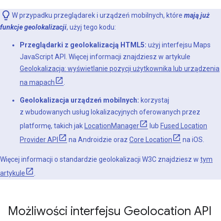
W przypadku przeglądarek i urządzeń mobilnych, które
mają już
funkcje geolokalizacji
, użyj tego kodu:
Przeglądarki z geolokalizacją HTML5:
użyj interfejsu Maps
JavaScript API. Więcej informacji znajdziesz w artykule
Geolokalizacja: wyświetlanie pozycji użytkownika lub urządzenia
na mapach
.
Geolokalizacja urządzeń mobilnych:
korzystaj
z wbudowanych usług lokalizacyjnych oferowanych przez
platformę, takich jak
LocationManager
lub
Fused Location
Provider API
na Androidzie oraz
Core Location
na iOS.
Więcej informacji o standardzie geolokalizacji W3C znajdziesz w
tym
artykule
.
Możliwości interfejsu Geolocation API