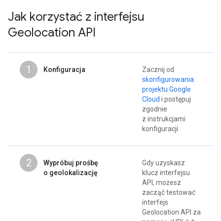
Jak korzystać z interfejsu
Geolocation API
1
Konfiguracja
Zacznij od
skonfigurowania
projektu Google
Cloud
i postępuj
zgodnie
z instrukcjami
konfiguracji.
2
Wypróbuj prośbę
Gdy uzyskasz
o geolokalizację
klucz interfejsu
API, możesz
zacząć testować
interfejs
Geolocation API za