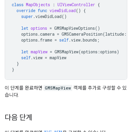
class
MapObjects
:
UIViewController
{
override
func
viewDidLoad
()
{
super
.
viewDidLoad
()
let
options
=
GMSMapViewOptions
()
options
.
camera
=
GMSCameraPosition
(
latitude
:
1
options
.
frame
=
self
.
view
.
bounds
;
let
mapView
=
GMSMapView
(
options
:
options
)
self
.
view
=
mapView
}
}
이 단계를 완료하면
GMSMapView
객체를 추가로 구성할 수 있
습니다.
다음 단계