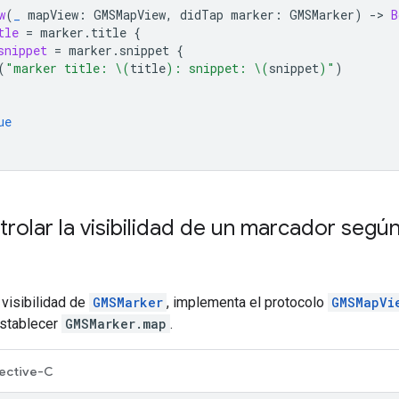
w
(
_
mapView
:
GMSMapView
,
didTap
marker
:
GMSMarker
)
->
B
tle
=
marker
.
title
{
snippet
=
marker
.
snippet
{
(
"marker title: 
\(
title
)
: snippet: 
\(
snippet
)
"
)
ue
olar la visibilidad de un marcador según
 visibilidad de
GMSMarker
, implementa el protocolo
GMSMapVi
establecer
GMSMarker.map
.
ective-C