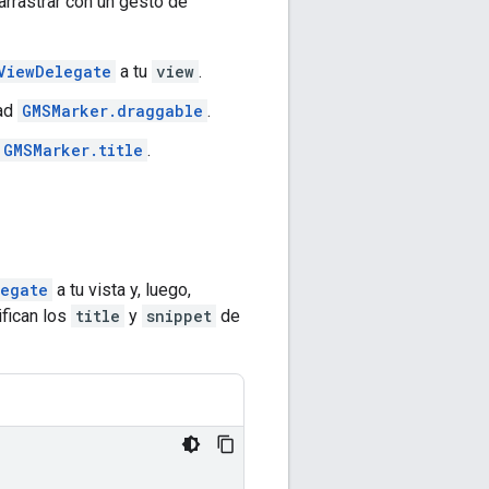
rrastrar con un gesto de
ViewDelegate
a tu
view
.
dad
GMSMarker.draggable
.
GMSMarker.title
.
egate
a tu vista y, luego,
ifican los
title
y
snippet
de