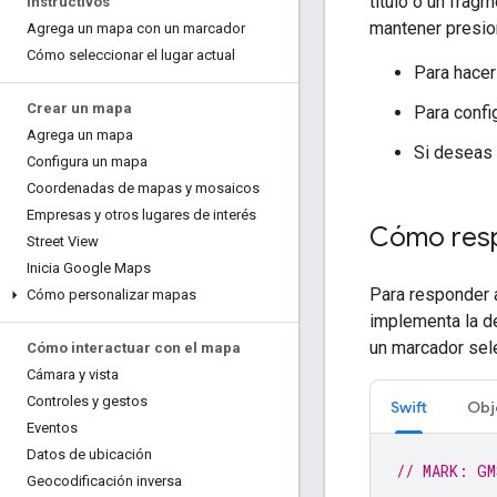
título o un fra
Instructivos
mantener presio
Agrega un mapa con un marcador
Cómo seleccionar el lugar actual
Para hacer
Crear un mapa
Para confi
Agrega un mapa
Si deseas 
Configura un mapa
Coordenadas de mapas y mosaicos
Empresas y otros lugares de interés
Cómo resp
Street View
Inicia Google Maps
Para responder 
Cómo personalizar mapas
implementa la de
un marcador sel
Cómo interactuar con el mapa
Cámara y vista
Controles y gestos
Swift
Obj
Eventos
Datos de ubicación
// MARK: GM
Geocodificación inversa