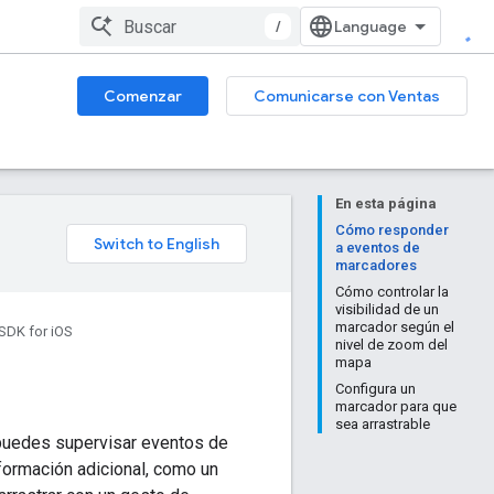
/
Comenzar
Comunicarse con Ventas
En esta página
Cómo responder
a eventos de
marcadores
Cómo controlar la
visibilidad de un
marcador según el
SDK for iOS
nivel de zoom del
mapa
Configura un
marcador para que
sea arrastrable
puedes supervisar eventos de
nformación adicional, como un