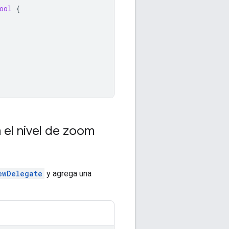
ool
{
 el nivel de zoom
ewDelegate
y agrega una