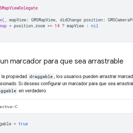
SMapViewDelegate
w
(
_
mapView
:
GMSMapView
,
didChange
position
:
GMSCameraP
map
=
position
.
zoom
>=
14
?
mapView
:
nil
 un marcador para que sea arrastrable
s la propiedad
draggable
, los usuarios pueden arrastrar marca
ionado. Si deseas configurar un marcador para que sea arrastra
aggable
en verdadero.
ective-C
gable
=
true