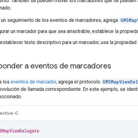
gmento. También se pueden mover los marcadores que se pueden a
nado.
 un seguimiento de los eventos de marcadores, agrega
GMSMap
gurar un marcador para que sea arrastrable, establece la propie
establecer texto descriptivo para un marcador, usa la propiedad
onder a eventos de marcadores
a los
eventos de marcador
, agrega el protocolo
GMSMapViewDel
volución de llamada correspondiente. En este ejemplo, se ident
eccionado.
ective-C
SMapViewDelegate