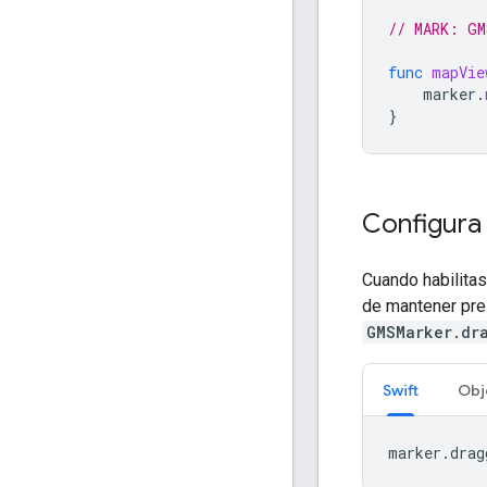
// MARK: GM
func
mapVie
marker
.
}
Configura
Cuando habilita
de mantener pres
GMSMarker.dr
Swift
Obj
marker
.
drag