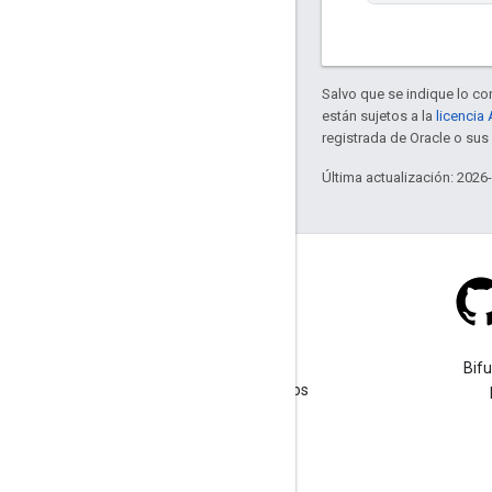
Salvo que se indique lo con
están sujetos a la
licencia
registrada de Oracle o sus 
Última actualización: 2026
Stack Overflow
Haz una pregunta con la
Bif
etiqueta google-maps-sdk-ios
tag.