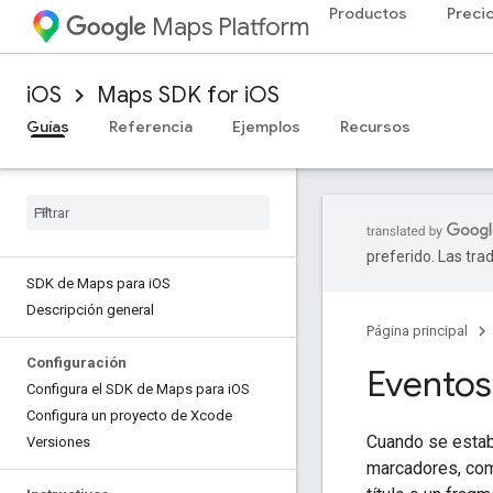
Productos
Preci
Maps Platform
iOS
Maps SDK for iOS
Guías
Referencia
Ejemplos
Recursos
preferido. Las tra
SDK de Maps para i
OS
Descripción general
Página principal
Configuración
Eventos
Configura el SDK de Maps para i
OS
Configura un proyecto de Xcode
Cuando se estab
Versiones
marcadores, co