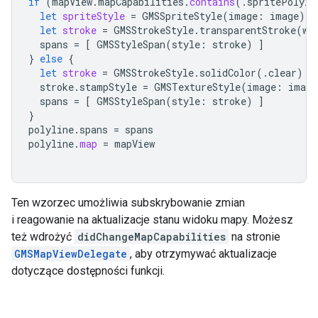
if
(
mapView
.
mapCapabilities
.
contains
(.
spritePolyli
let
spriteStyle
=
GMSSpriteStyle
(
image
:
image
)
let
stroke
=
GMSStrokeStyle
.
transparentStroke
(
wi
spans
=
[
GMSStyleSpan
(
style
:
stroke
)
]
}
else
{
let
stroke
=
GMSStrokeStyle
.
solidColor
(.
clear
)
stroke
.
stampStyle
=
GMSTextureStyle
(
image
:
image
spans
=
[
GMSStyleSpan
(
style
:
stroke
)
]
}
polyline
.
spans
=
spans
polyline
.
map
=
mapView
Ten wzorzec umożliwia subskrybowanie zmian
i reagowanie na aktualizacje stanu widoku mapy. Możesz
też wdrożyć
didChangeMapCapabilities
na stronie
GMSMapViewDelegate
, aby otrzymywać aktualizacje
dotyczące dostępności funkcji.