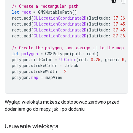
// Create a rectangular path
let
rect
=
GMSMutablePath
()
rect
.
add
(
CLLocationCoordinate2D
(
latitude
:
37.36
,
l
rect
.
add
(
CLLocationCoordinate2D
(
latitude
:
37.45
,
l
rect
.
add
(
CLLocationCoordinate2D
(
latitude
:
37.45
,
l
rect
.
add
(
CLLocationCoordinate2D
(
latitude
:
37.36
,
l
// Create the polygon, and assign it to the map.
let
polygon
=
GMSPolygon
(
path
:
rect
)
polygon
.
fillColor
=
UIColor
(
red
:
0.25
,
green
:
0
,
b
polygon
.
strokeColor
=
.
black
polygon
.
strokeWidth
=
2
polygon
.
map
=
mapView
Wygląd wielokąta możesz dostosować zarówno przed
dodaniem go do mapy, jak i po dodaniu.
Usuwanie wielokąta