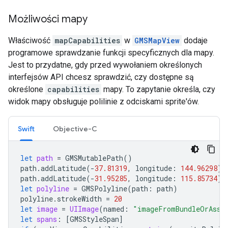
Możliwości mapy
Właściwość
mapCapabilities
w
GMSMapView
dodaje
programowe sprawdzanie funkcji specyficznych dla mapy.
Jest to przydatne, gdy przed wywołaniem określonych
interfejsów API chcesz sprawdzić, czy dostępne są
określone
capabilities
mapy. To zapytanie określa, czy
widok mapy obsługuje polilinie z odciskami sprite'ów.
Swift
Objective-C
let
path
=
GMSMutablePath
()
path
.
addLatitude
(
-
37.81319
,
longitude
:
144.96298
)
path
.
addLatitude
(
-
31.95285
,
longitude
:
115.85734
)
let
polyline
=
GMSPolyline
(
path
:
path
)
polyline
.
strokeWidth
=
20
let
image
=
UIImage
(
named
:
"imageFromBundleOrAsse
let
spans
:
[
GMSStyleSpan
]