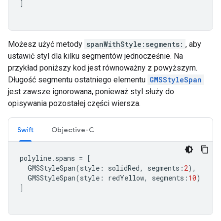
]
Możesz użyć metody
spanWithStyle:segments:
, aby
ustawić styl dla kilku segmentów jednocześnie. Na
przykład poniższy kod jest równoważny z powyższym.
Długość segmentu ostatniego elementu
GMSStyleSpan
jest zawsze ignorowana, ponieważ styl służy do
opisywania pozostałej części wiersza.
Swift
Objective-C
polyline
.
spans
=
[
GMSStyleSpan
(
style
:
solidRed
,
segments
:
2
),
GMSStyleSpan
(
style
:
redYellow
,
segments
:
10
)
]