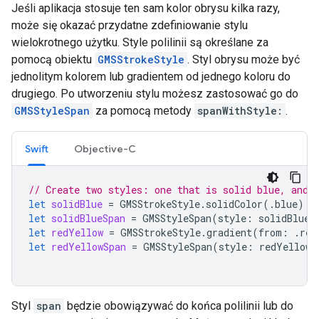
Jeśli aplikacja stosuje ten sam kolor obrysu kilka razy,
może się okazać przydatne zdefiniowanie stylu
wielokrotnego użytku. Style polilinii są określane za
pomocą obiektu
GMSStrokeStyle
. Styl obrysu może być
jednolitym kolorem lub gradientem od jednego koloru do
drugiego. Po utworzeniu stylu możesz zastosować go do
GMSStyleSpan
za pomocą metody
spanWithStyle:
.
Swift
Objective-C
// Create two styles: one that is solid blue, and 
let
solidBlue
=
GMSStrokeStyle
.
solidColor
(.
blue
)
let
solidBlueSpan
=
GMSStyleSpan
(
style
:
solidBlue
)
let
redYellow
=
GMSStrokeStyle
.
gradient
(
from
:
.
red
let
redYellowSpan
=
GMSStyleSpan
(
style
:
redYellow
)
Styl
span
będzie obowiązywać do końca polilinii lub do