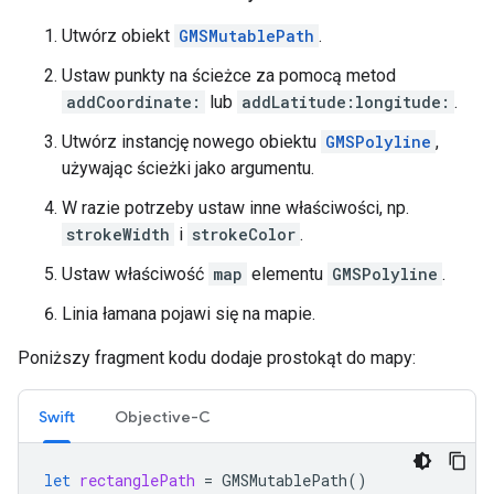
Utwórz obiekt
GMSMutablePath
.
Ustaw punkty na ścieżce za pomocą metod
addCoordinate:
lub
addLatitude:longitude:
.
Utwórz instancję nowego obiektu
GMSPolyline
,
używając ścieżki jako argumentu.
W razie potrzeby ustaw inne właściwości, np.
strokeWidth
i
strokeColor
.
Ustaw właściwość
map
elementu
GMSPolyline
.
Linia łamana pojawi się na mapie.
Poniższy fragment kodu dodaje prostokąt do mapy:
Swift
Objective-C
let
rectanglePath
=
GMSMutablePath
()