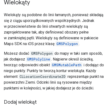
Wielokąty
Wielokąty są podobne do linii łamanych, ponieważ składają
się z ciągu uporządkowanych współrzędnych. Jednak
w przeciwieństwie do linii otwartych wielokąty są
zaprojektowane tak, aby definiować obszary pełne
w zamkniętej pętli. Wielokąty są definiowane w pakiecie
Maps SDK na iOS przez klasę
GMSPolygon
.
Możesz dodać
GMSPolygon
do mapy w taki sam sposób,
jak dodajesz
GMSPolyline
. Najpierw określ ścieżkę,
tworząc odpowiedni obiekt
GMSMutablePath
i dodając do
niego punkty. Punkty te tworzą kontur wielokąta. Każdy
element
CLLocationCoordinate2D
reprezentuje punkt na
powierzchni Ziemi. Odcinki linii są rysowane między
punktami w kolejności, w jakiej dodajesz je do ścieżki.
Dodaj wielokąt