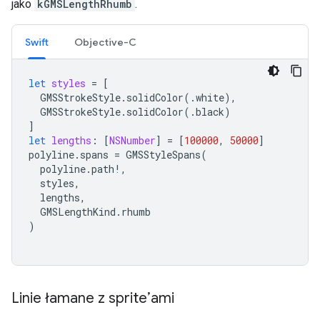
jako
kGMSLengthRhumb
.
Swift
Objective-C
let
styles
=
[
GMSStrokeStyle
.
solidColor
(.
white
),
GMSStrokeStyle
.
solidColor
(.
black
)
]
let
lengths
:
[
NSNumber
]
=
[
100000
,
50000
]
polyline
.
spans
=
GMSStyleSpans
(
polyline
.
path
!,
styles
,
lengths
,
GMSLengthKind
.
rhumb
)
Linie łamane z sprite’ami