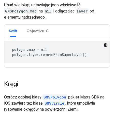
Usuń wielokąt, ustawiając jego właściwość
GMSPolygon.map
na
nil
i odłączając
layer
od
elementu nadrzędnego.
Swift
Objective-C
 polygon.map = nil

 polygon.layer.removeFromSuperLayer()
Kręgi
Oprócz ogólnej klasy
GMSPolygon
pakiet Maps SDK na
iOS zawiera też klasę
GMSCircle
, która umożliwia
rysowanie okręgów na powierzchni Ziemi.