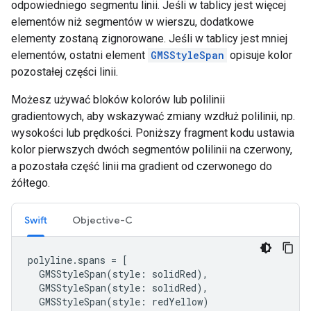
odpowiedniego segmentu linii. Jeśli w tablicy jest więcej
elementów niż segmentów w wierszu, dodatkowe
elementy zostaną zignorowane. Jeśli w tablicy jest mniej
elementów, ostatni element
GMSStyleSpan
opisuje kolor
pozostałej części linii.
Możesz używać bloków kolorów lub polilinii
gradientowych, aby wskazywać zmiany wzdłuż polilinii, np.
wysokości lub prędkości. Poniższy fragment kodu ustawia
kolor pierwszych dwóch segmentów polilinii na czerwony,
a pozostała część linii ma gradient od czerwonego do
żółtego.
Swift
Objective-C
polyline
.
spans
=
[
GMSStyleSpan
(
style
:
solidRed
),
GMSStyleSpan
(
style
:
solidRed
),
GMSStyleSpan
(
style
:
redYellow
)