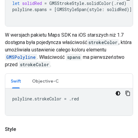
let
solidRed
=
GMSStrokeStyle
.
solidColor
(.
red
)
polyline
.
spans
=
[
GMSStyleSpan
(
style
:
solidRed
)]
W wersjach pakietu Maps SDK na iOS starszych niż 1.7
dostępna była pojedyncza właściwość
strokeColor
, która
umożliwiała ustawienie całego koloru elementu
GMSPolyline
. Właściwość
spans
ma pierwszeństwo
przed
strokeColor
.
Swift
Objective-C
polyline
.
strokeColor
=
.
red
Style