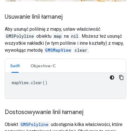
Usuwanie linii łamanej
Aby usunąć polilinię z mapy, ustaw właściwość
GMSPolyline
obiektu
map
na
nil
. Możesz też usunąć
wszystkie nakładki (w tym polilinie i inne kształty) z mapy,
wywołując metodę
GMSMapView
clear
.
Swift
Objective-C
mapView
.
clear
()
Dostosowywanie linii łamanej
Obiekt
GMSPolyline
udostępnia kilka właściwości, które