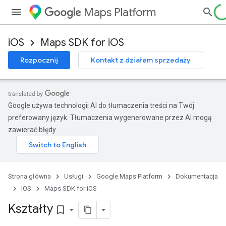
Maps Platform
iOS
Maps SDK for iOS
Rozpocznij
Kontakt z działem sprzedaży
Google używa technologii AI do tłumaczenia treści na Twój
preferowany język. Tłumaczenia wygenerowane przez AI mogą
zawierać błędy.
Strona główna
Usługi
Google Maps Platform
Dokumentacja
iOS
Maps SDK for iOS
Kształty
bookmark_border