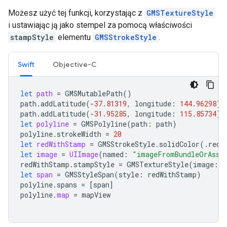
Możesz użyć tej funkcji, korzystając z
GMSTextureStyle
i ustawiając ją jako stempel za pomocą właściwości
stampStyle
elementu
GMSStrokeStyle
.
Swift
Objective-C
let
path
=
GMSMutablePath
()
path
.
addLatitude
(
-
37.81319
,
longitude
:
144.96298
)
path
.
addLatitude
(
-
31.95285
,
longitude
:
115.85734
)
let
polyline
=
GMSPolyline
(
path
:
path
)
polyline
.
strokeWidth
=
20
let
redWithStamp
=
GMSStrokeStyle
.
solidColor
(.
red
)
let
image
=
UIImage
(
named
:
"imageFromBundleOrAsse
redWithStamp
.
stampStyle
=
GMSTextureStyle
(
image
:
i
let
span
=
GMSStyleSpan
(
style
:
redWithStamp
)
polyline
.
spans
=
[
span
]
polyline
.
map
=
mapView