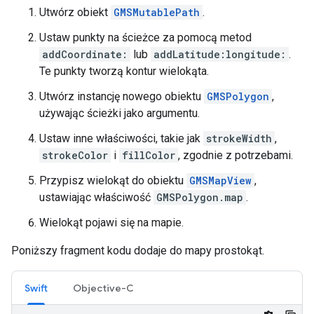
Utwórz obiekt
GMSMutablePath
.
Ustaw punkty na ścieżce za pomocą metod
addCoordinate:
lub
addLatitude:longitude:
.
Te punkty tworzą kontur wielokąta.
Utwórz instancję nowego obiektu
GMSPolygon
,
używając ścieżki jako argumentu.
Ustaw inne właściwości, takie jak
strokeWidth
,
strokeColor
i
fillColor
, zgodnie z potrzebami.
Przypisz wielokąt do obiektu
GMSMapView
,
ustawiając właściwość
GMSPolygon.map
.
Wielokąt pojawi się na mapie.
Poniższy fragment kodu dodaje do mapy prostokąt.
Swift
Objective-C