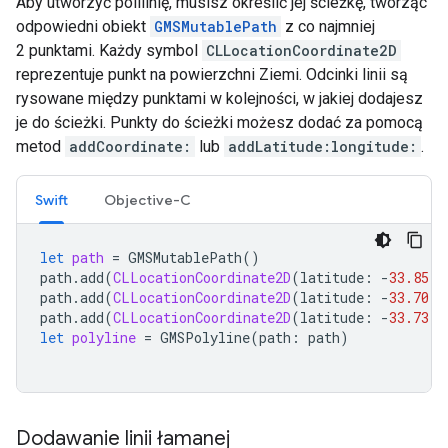
Aby utworzyć polilinię, musisz określić jej ścieżkę, tworząc
odpowiedni obiekt
GMSMutablePath
z co najmniej
2 punktami. Każdy symbol
CLLocationCoordinate2D
reprezentuje punkt na powierzchni Ziemi. Odcinki linii są
rysowane między punktami w kolejności, w jakiej dodajesz
je do ścieżki. Punkty do ścieżki możesz dodać za pomocą
metod
addCoordinate:
lub
addLatitude:longitude:
.
Swift
Objective-C
let
path
=
GMSMutablePath
()
path
.
add
(
CLLocationCoordinate2D
(
latitude
:
-
33.85
,
path
.
add
(
CLLocationCoordinate2D
(
latitude
:
-
33.70
,
path
.
add
(
CLLocationCoordinate2D
(
latitude
:
-
33.73
,
let
polyline
=
GMSPolyline
(
path
:
path
)
Dodawanie linii łamanej