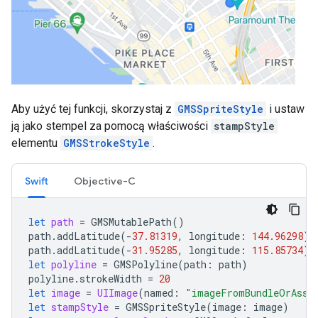
Aby użyć tej funkcji, skorzystaj z
GMSSpriteStyle
i ustaw
ją jako stempel za pomocą właściwości
stampStyle
elementu
GMSStrokeStyle
.
Swift
Objective-C
let
path
=
GMSMutablePath
()
path
.
addLatitude
(
-
37.81319
,
longitude
:
144.96298
)
path
.
addLatitude
(
-
31.95285
,
longitude
:
115.85734
)
let
polyline
=
GMSPolyline
(
path
:
path
)
polyline
.
strokeWidth
=
20
let
image
=
UIImage
(
named
:
"imageFromBundleOrAsse
let
stampStyle
=
GMSSpriteStyle
(
image
:
image
)