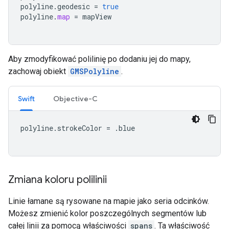
polyline
.
geodesic
=
true
polyline
.
map
=
mapView
Aby zmodyfikować polilinię po dodaniu jej do mapy,
zachowaj obiekt
GMSPolyline
.
Swift
Objective-C
polyline
.
strokeColor
=
.
blue
Zmiana koloru polilinii
Linie łamane są rysowane na mapie jako seria odcinków.
Możesz zmienić kolor poszczególnych segmentów lub
całej linii za pomocą właściwości
spans
. Ta właściwość