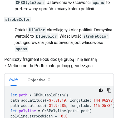
GMSStyleSpan
. Ustawienie właściwości
spans
to
preferowany sposób zmiany koloru polilinii.
strokeColor
Obiekt
UIColor
określający kolor polilinii. Domyślna
wartość to
blueColor
. Właściwość
strokeColor
jest ignorowana, jeśli ustawiona jest właściwość
spans
.
Poniższy fragment kodu dodaje grubą linię łamaną
z Melbourne do Perth z interpolacją geodezyjną.
Swift
Objective-C
let
path
=
GMSMutablePath
()
path
.
addLatitude
(
-
37.81319
,
longitude
:
144.96298
)
path
.
addLatitude
(
-
31.95285
,
longitude
:
115.85734
)
let
polyline
=
GMSPolyline
(
path
:
path
)
polyline
.
strokeWidth
=
10.0