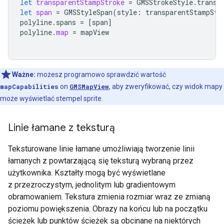
let
transparentStampStroke
=
GMSStrokeStyle
.
transp
let
span
=
GMSStyleSpan
(
style
:
transparentStampStr
polyline
.
spans
=
[
span
]
polyline
.
map
=
mapView
Ważne:
możesz programowo sprawdzić wartość
mapCapabilities
on
GMSMapView
, aby zweryfikować, czy widok mapy
może wyświetlać stempel sprite.
Linie łamane z teksturą
Teksturowane linie łamane umożliwiają tworzenie linii
łamanych z powtarzającą się teksturą wybraną przez
użytkownika. Kształty mogą być wyświetlane
z przezroczystym, jednolitym lub gradientowym
obramowaniem. Tekstura zmienia rozmiar wraz ze zmianą
poziomu powiększenia. Obrazy na końcu lub na początku
ścieżek lub punktów ścieżek są obcinane na niektórych