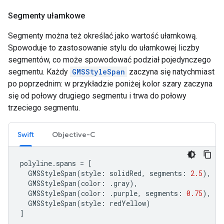
Segmenty ułamkowe
Segmenty można też określać jako wartość ułamkową.
Spowoduje to zastosowanie stylu do ułamkowej liczby
segmentów, co może spowodować podział pojedynczego
segmentu. Każdy
GMSStyleSpan
zaczyna się natychmiast
po poprzednim: w przykładzie poniżej kolor szary zaczyna
się od połowy drugiego segmentu i trwa do połowy
trzeciego segmentu.
Swift
Objective-C
polyline
.
spans
=
[
GMSStyleSpan
(
style
:
solidRed
,
segments
:
2.5
),
GMSStyleSpan
(
color
:
.
gray
),
GMSStyleSpan
(
color
:
.
purple
,
segments
:
0.75
),
GMSStyleSpan
(
style
:
redYellow
)
]