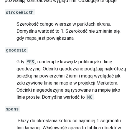
pozwalają kontrolować wygląd linii. Obsługuje te opcje:
strokeWidth
Szerokość całego wiersza w punktach ekranu.
Domyślna wartość to 1. Szerokość nie zmienia się,
gdy mapa jest powiększana.
geodesic
Gdy
YES
, renderuj tę krawędź polilinii jako linię
geodezyjną. Odcinki geodezyjne podążają najkrótszą
ścieżką na powierzchni Ziemi i mogą wyglądać jak
zakrzywione linie na mapie w projekcji Merkatora.
Odcinki niegeodezyjne są rysowane na mapie jako
linie proste. Domyślna wartość to
NO
.
spans
Służy do określania koloru co najmniej 1 segmentu
linii łamanej. Właściwość spans to tablica obiektów