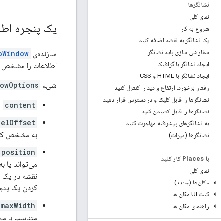
نشانگرها
نمای کلی
یک پنجره اطل
شروع به کار
یک نشانگر به نقشه اضافه کنید
سفارشی سازی پایه نشانگر
سازنده‌ی
oWindow
ایجاد نشانگر با گرافیک
اطلاعات را مشخص م
ایجاد نشانگر با HTML و CSS
شیء
owOptions
رفتار برخورد، ارتفاع و دید را کنترل کنید
نشانگرها را قابل کلیک و در دسترس قرار دهید
content
شام
نشانگرها را قابل کشیدن کنید
xelOffset
به نشانگرهای پیشرفته مهاجرت کنید
به مشخص کردن
نشانگرها (میراث)
position
با Places کار کنید
می‌تواند یا 
نمای کلی
نقشه در یک
مکان‌ها (جدید)
کردن یک پنجر
کیت UI مکان ها
maxWidth
راهنمای مکان ها
متناسب با مح