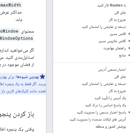
maxWidth
با Routes کار کنید
حداکثر عرض 
نمای کلی
یابد.
شروع به کار
نسخه ی نمایشی را امتحان کنید
محتوای
foWindow
کلاس مسیر
WindowOptions
کلاس ماتریس مسیر
راهنمای مهاجرت
اگر می‌خواهید انداز
منابع
از فضای موجود در پن
اعتبار سنجی آدرس
نمای کلی
بهترین شیوه‌ها:
برای بهتری
نسخه ی نمایشی را امتحان کنید
برسد. اگر فقط به یک پنجره اطل
شروع به کار
نقشه، مانند کلیک‌های کاربر، با
یک آدرس را تأیید کنید
یک پاسخ اساسی را درک کنید
باز کردن پنجر
پاسخ اعتبار سنجی را مدیریت کنید
آدرس های ایالات متحده را مدیریت کنید
پوشش کشور و منطقه
وقتی یک پنجره اطلاع