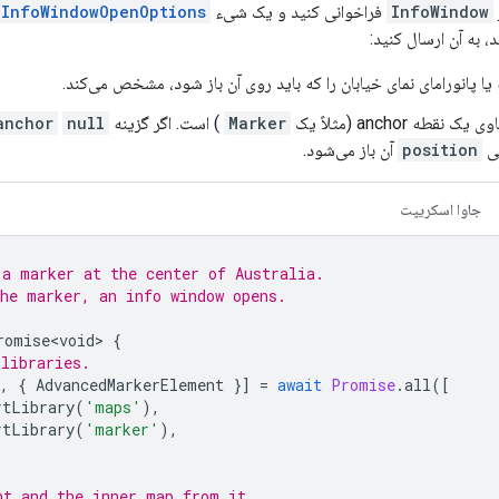
InfoWindow
فراخوانی کنید و یک شیء
InfoWindowOpenOptions
 به آن ارسال کنید:
یا پانورامای نمای خیابان را که باید روی آن باز شود، مشخص می‌کند.
یک نقطه anchor (مثلاً یک
Marker
) است. اگر گزینه
null
anchor
position
آن باز می‌شود.
جاوا اسکریپت
 a marker at the center of Australia.
the marker, an info window opens.
romise<void>
{
 libraries.
,
{
AdvancedMarkerElement
}]
=
await
Promise
.
all
([
rtLibrary
(
'maps'
),
rtLibrary
(
'marker'
),
nt and the inner map from it.