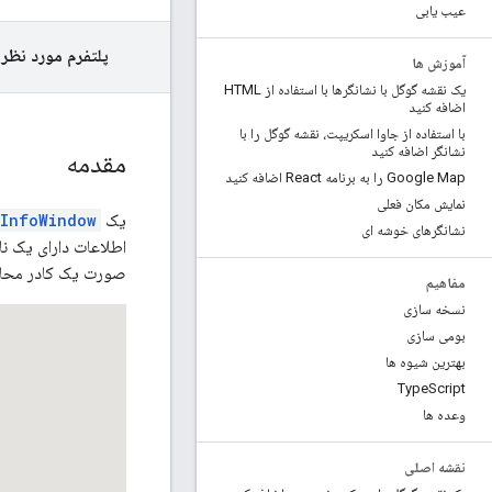
عیب یابی
پلتفرم مورد نظر 
آموزش ها
یک نقشه گوگل با نشانگرها با استفاده از HTML
اضافه کنید
با استفاده از جاوا اسکریپت، نقشه گوگل را با
نشانگر اضافه کنید
مقدمه
Google Map را به برنامه React اضافه کنید
نمایش مکان فعلی
یک
InfoWindow
نشانگرهای خوشه ای
اطلاعات دارای یک 
صورت یک کادر محاور
مفاهیم
نسخه سازی
بومی سازی
بهترین شیوه ها
Type
Script
وعده ها
نقشه اصلی