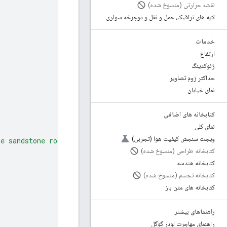
نقشه حرارتی (منسوخ شده)
لایه های ترافیک، حمل و نقل و دوچرخه سواری
خدمات
ارتفاع
ژئوکدینگ
حداکثر زوم تصاویر
نمای خیابان
کتابخانه های اضافی
نمای کلی
ویجت سنجش کیفیت هوا (تجربی)
ge sandstone rock formation 
کتابخانه طراحی (منسوخ شده)
کتابخانه هندسه
کتابخانه تجسم (منسوخ شده)
کتابخانه های متن باز
راهنماهای بیشتر
راهنمای مهاجرت لودر گوگل