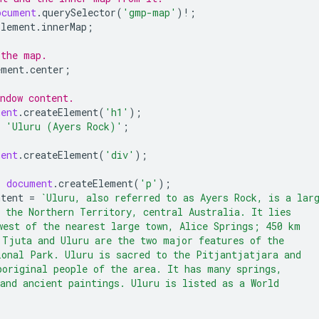
ocument
.
querySelector
(
'gmp-map'
)
!
;
Element
.
innerMap
;
 the map.
ement
.
center
;
ndow content.
ment
.
createElement
(
'h1'
);
'Uluru (Ayers Rock)'
;
ment
.
createElement
(
'div'
);
=
document
.
createElement
(
'p'
);
ntent
=
`Uluru, also referred to as Ayers Rock, is a lar
f the Northern Territory, central Australia. It lies
west of the nearest large town, Alice Springs; 450 km 
 Tjuta and Uluru are the two major features of the 
ional Park. Uluru is sacred to the Pitjantjatjara and 
boriginal people of the area. It has many springs, 
and ancient paintings. Uluru is listed as a World 