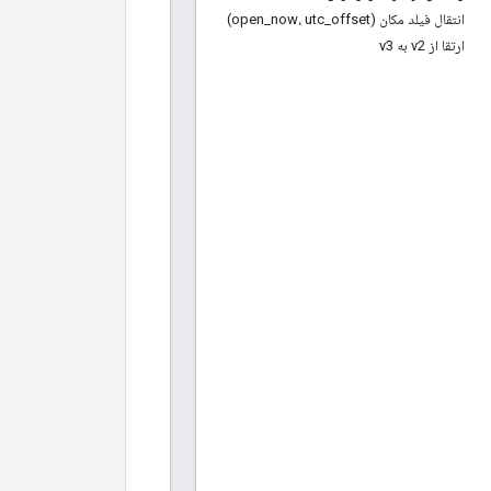
انتقال فیلد مکان (open
offset)
_
now، utc
_
ارتقا از v2 به v3