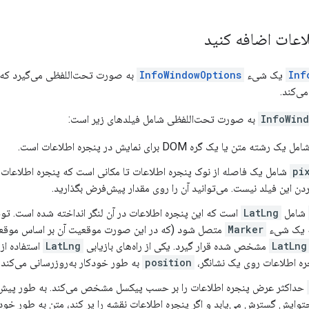
اعات اضافه کنید
Inf
یک شیء
InfoWindowOptions
به صورت تحت‌اللفظی می‌گیرد که پا
ی‌کند.
InfoWind
به صورت تحت‌اللفظی شامل فیلدهای زیر است:
ل یک رشته متن یا یک گره DOM برای نمایش در پنجره اطلاعات است.
pi
شامل یک فاصله از نوک پنجره اطلاعات تا مکانی است که پنجره اطلاعات در 
 این فیلد نیست. می‌توانید آن را روی مقدار پیش‌فرض بگذارید.
شامل
LatLng
است که این پنجره اطلاعات در آن لنگر انداخته شده است. ت
به یک شیء
Marker
متصل شود (که در این صورت موقعیت آن بر اساس موقعی
LatLng
مشخص شده قرار گیرد. یکی از راه‌های بازیابی
LatLng
استفاده از
ه اطلاعات روی یک نشانگر،
position
به طور خودکار به‌روزرسانی می‌کند.
حداکثر عرض پنجره اطلاعات را بر حسب پیکسل مشخص می‌کند. به طور پیش‌
توایش گسترش می‌یابد و اگر پنجره اطلاعات نقشه را پر کند، متن به طور خودک