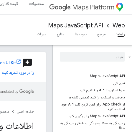
محصولات
قیمت‌گذاری
Maps Platform
Maps JavaScript API
Web
راهنما
مرجع
نمونه ها
منابع
میراث
reviews
es UI Kit
را در مورد تجربه کیت UI خود به اشتراک بگذارید.
Maps Java
Script API
نمای کلی
جاوا اسکریپت API را تنظیم کنید
دریافت و استفاده از کلید نمایشی نقشه‌ها
از App Check برای ایمن کردن کلید API خود
استفاده کنید
صفحه اصلی
محصول
Script API را بارگیری کنید
Maps Java
اطلاعات و
رسیدگی به خطا، رسیدگی به خطا، رسیدگی به
خطا