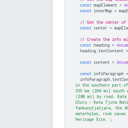
const
mapElement
=
d
const
innerMap
=
map
// Get the center of
const
center
=
mapEl
// Create the info wi
const
heading
=
docu
heading
.
textContent
=
const
content
=
docu
const
infoParagraph
infoParagraph
.
textCo
  in the southern part o
  335 km (208 mi) south 
  (280 mi) by road. Kata
  Uluru - Kata Tjuta Nat
  Yankunytjatjara, the A
  waterholes, rock caves 
  Heritage Site.`
;