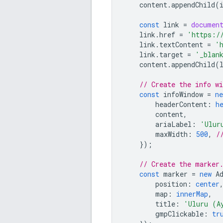
content
.
appendChild
(
const
link
=
documen
link
.
href
=
'https:/
link
.
textContent
=
'
link
.
target
=
'_blan
content
.
appendChild
(
// Create the info wi
const
infoWindow
=
ne
headerContent
:
h
content
,
ariaLabel
:
'Ulur
maxWidth
:
500
,
/
});
// Create the marker
const
marker
=
new
A
position
:
center
map
:
innerMap
,
title
:
'Uluru (A
gmpClickable
:
tr