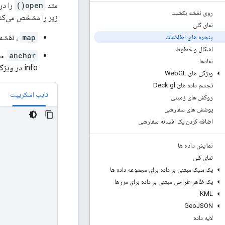
متد
open()
را در
روی نقشه بکشید
زیر را مشخص می‌کند،
نمای کلی
map
، نقشه 
پنجره های اطلاعات
اشکال و خطوط
anchor
حاوی 
نمادها
info در ویژگی
ویژگی های Web
GL
تجسم داده های Deck
gl
.
تایپ اسکریپت
روکش های زمینی
پوشش های سفارشی
اضافه کردن یک افسانه سفارشی
نمایش داده ها
نمای کلی
یک سبک مبتنی بر داده برای مجموعه داده ها
یک ظاهر طراحی مبتنی بر داده برای مرزها
KML
Geo
JSON
لایه داده