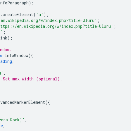
infoParagraph
);
t
.
createElement
(
'a'
);
/en.wikipedia.org/w/index.php?title=Uluru'
;
https://en.wikipedia.org/w/index.php?title=Uluru'
;
k'
;
link
);
ndow.
w
InfoWindow
({
eading
,
u'
,
/ Set max width (optional).
.
dvancedMarkerElement
({
,
yers Rock)'
,
ue
,