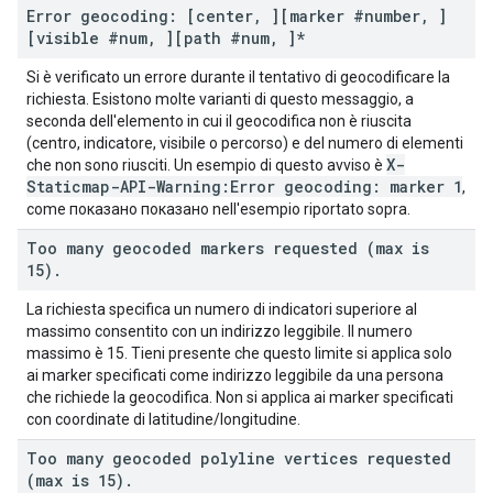
Error geocoding: [center
,
][marker #number
,
]
[visible #num
,
][path #num
,
]*
Si è verificato un errore durante il tentativo di geocodificare la
richiesta. Esistono molte varianti di questo messaggio, a
seconda dell'elemento in cui il geocodifica non è riuscita
(centro, indicatore, visibile o percorso) e del numero di elementi
X-
che non sono riusciti. Un esempio di questo avviso è
Staticmap-API-Warning:Error geocoding: marker 1
,
come показано показано nell'esempio riportato sopra.
Too many geocoded markers requested (max is
15)
.
La richiesta specifica un numero di indicatori superiore al
massimo consentito con un indirizzo leggibile. Il numero
massimo è 15. Tieni presente che questo limite si applica solo
ai marker specificati come indirizzo leggibile da una persona
che richiede la geocodifica. Non si applica ai marker specificati
con coordinate di latitudine/longitudine.
Too many geocoded polyline vertices requested
(max is 15)
.