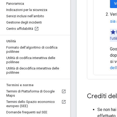
V
Panoramica
Indicazioni per la sicurezza
Veri
Servizi inclusi nell'ambito
sia 
Gestione degli incidenti
Centro affidabilità
l'ut
Utilità
Formato dell'algoritmo di codifica
Goo
polilinee
dop
Utilità di codifica interattiva delle
si v
polilinee
dell
Utilità di decodifica interattiva delle
polilinee
Termini e norme
Termini di Piattaforma di Google
Crediti de
Maps
Termini dello Spazio economico
europeo (SEE)
Se non hai
Domande frequenti sul SEE
effettuato 