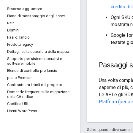
credito di
Risorse aggiuntive
Piano di monitoraggio degli asset
Ogni SKU d
Ritiri
mostrata 
Domini
Google for
Fasi di lancio
testate gio
Prodotti legacy
Dettagli sulla copertura della mappa
Supporto per sistemi operativi e
Passaggi s
software mobile
Elenco di controllo pre-lancio
piano Premium
Una volta comple
Confronto tra i ruoli del progetto
saperne di più, 
Domande frequenti sulla migrazione
Le API e gli SDK
della CA radice
Platform (per pi
Codifica URL
Utenti Word
Press
Salvo quando diversamente 