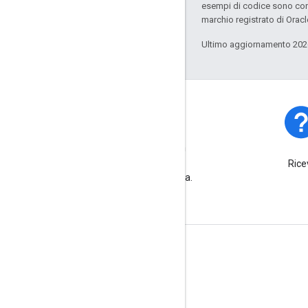
esempi di codice sono con
marchio registrato di Oracl
Ultimo aggiornamento 202
Stato della piattaforma
Scopri gli incidenti e le
Rice
interruzioni della piattaforma.
Ulteriori informazioni
Domande frequenti
Esploratore delle funzionalità