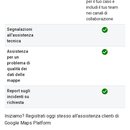
per il tuo caso e
includi il tuo team
nei canali di
collaborazione.
check_circle
Segnalazioni
all'assistenza
tecnica
check_circle
Assistenza
per un
problema di
qualità dei
dati delle
mappe
check_circle
Report sugli
incidenti su
richiesta
Iniziamo? Registrati oggi stesso all'assistenza clienti di
Google Maps Platform.