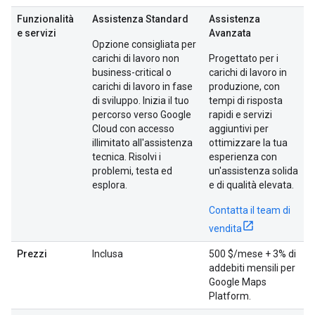
Funzionalità
Assistenza Standard
Assistenza
e servizi
Avanzata
Opzione consigliata per
carichi di lavoro non
Progettato per i
business-critical o
carichi di lavoro in
carichi di lavoro in fase
produzione, con
di sviluppo. Inizia il tuo
tempi di risposta
percorso verso Google
rapidi e servizi
Cloud con accesso
aggiuntivi per
illimitato all'assistenza
ottimizzare la tua
tecnica. Risolvi i
esperienza con
problemi, testa ed
un'assistenza solida
esplora.
e di qualità elevata.
Contatta il team di
vendita
Prezzi
Inclusa
500 $/mese + 3% di
addebiti mensili per
Google Maps
Platform.