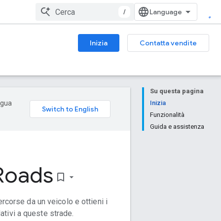
/
Inizia
Contatta vendite
Su questa pagina
ingua
Inizia
Funzionalità
Guida e assistenza
Roads
bookmark_border
ercorse da un veicolo e ottieni i
ativi a queste strade.