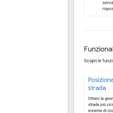
serviz
rispos
Funziona
Scopri le funzi
Posizion
strada
Ottieni la geo
strade più vic
insieme di coo