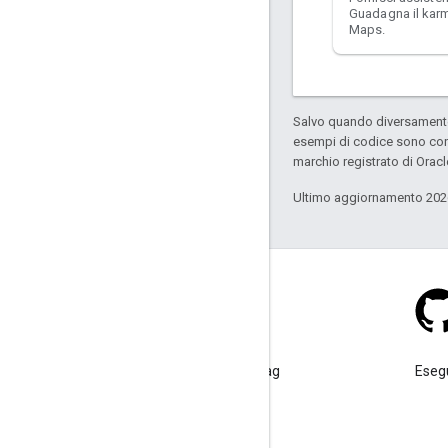
Guadagna il kar
Maps.
Salvo quando diversamente 
esempi di codice sono con
marchio registrato di Oracl
Ultimo aggiornamento 202
Stack Overflow
Poni una domanda sotto il tag
Esegu
google-maps.