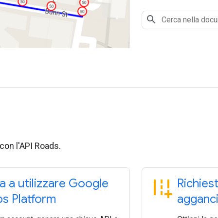
 con l'API Roads.
add_road
ia a utilizzare Google
Richiest
s Platform
agganci