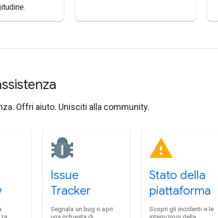
itudine.
assistenza
za. Offri aiuto. Unisciti alla community.
Issue
Stato della
w
Tracker
piattaforma
.
Segnala un bug o apri
Scopri gli incidenti e le
nza.
una richiesta di
interruzioni della