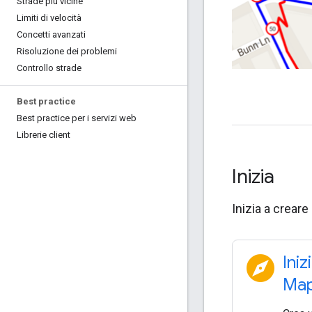
Strade più vicine
Limiti di velocità
Concetti avanzati
Risoluzione dei problemi
Controllo strade
Best practice
Best practice per i servizi web
Librerie client
Inizia
Inizia a creare
explore
Iniz
Map