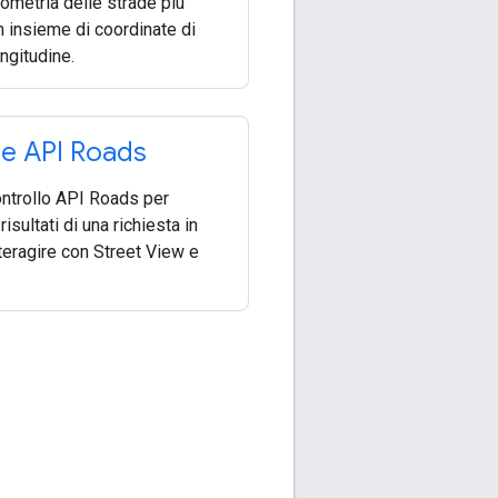
eometria delle strade più
n insieme di coordinate di
ongitudine.
re API Roads
controllo API Roads per
isultati di una richiesta in
nteragire con Street View e