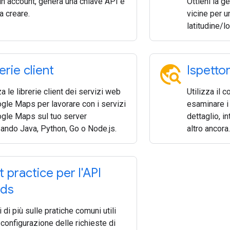
un account, genera una chiave API e
Ottieni la g
 a creare.
vicine per u
latitudine/l
travel_explore
erie client
Ispetto
za le librerie client dei servizi web
Utilizza il 
gle Maps per lavorare con i servizi
esaminare i r
ogle Maps sul tuo server
dettaglio, i
zando Java, Python, Go o Node.js.
altro ancora.
 practice per l'API
ds
 di più sulle pratiche comuni utili
 configurazione delle richieste di