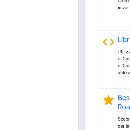
Crea 
inizia
code
Libr
Utiliz
di Goo
di Go
utiliz
star
Best
Roa
Scopri
per la