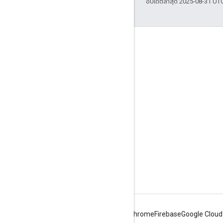
อัปเดตล่าสุด 2025-08-31 UT
เข้าร่วม
Google Developer Program
Google Developer Groups
Google Developer Experts
Accelerators
Google Cloud & NVIDIA
Android
Chrome
Firebase
Google Cloud