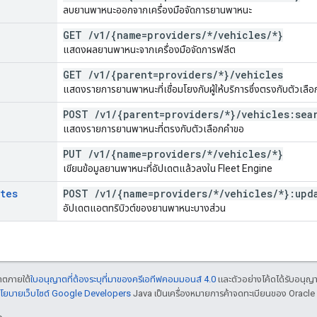
ลบยานพาหนะออกจากเครื่องมือจัดการยานพาหนะ
GET
/
v1
/
{name=providers
/
*
/
vehicles
/
*}
แสดงผลยานพาหนะจากเครื่องมือจัดการฟลีต
GET
/
v1
/
{parent=providers
/
*}
/
vehicles
แสดงรายการยานพาหนะที่เชื่อมโยงกับผู้ให้บริการซึ่งตรงกับตัวเล
POST
/
v1
/
{parent=providers
/
*}
/
vehicles:sea
แสดงรายการยานพาหนะที่ตรงกับตัวเลือกคำขอ
PUT
/
v1
/
{name=providers
/
*
/
vehicles
/
*}
เขียนข้อมูลยานพาหนะที่อัปเดตแล้วลงใน Fleet Engine
utes
POST
/
v1
/
{name=providers
/
*
/
vehicles
/
*}:upd
อัปเดตแอตทริบิวต์ของยานพาหนะบางส่วน
ญาตภายใต้
ใบอนุญาตที่ต้องระบุที่มาของครีเอทีฟคอมมอนส์ 4.0
และตัวอย่างโค้ดได้รับอนุญ
โยบายเว็บไซต์ Google Developers
Java เป็นเครื่องหมายการค้าจดทะเบียนของ Oracle แ