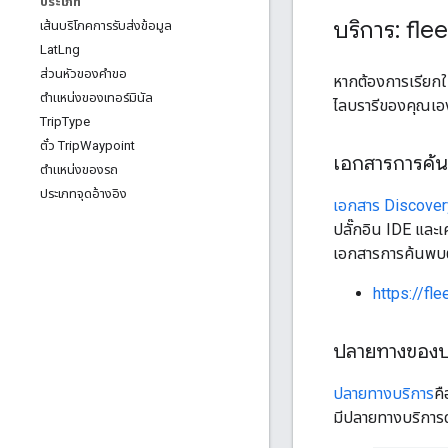
ประเภท
บริการ: fle
เส้นบริโภคการรับส่งข้อมูล
Lat
Lng
ส่วนหัวของคําขอ
หากต้องการเรียกใช
ตําแหน่งของเทอร์มินัล
ไลบรารีของคุณเองเพ
Trip
Type
ตั๋ว Trip
Waypoint
เอกสารการค้
ตําแหน่งของรถ
ประเภทจุดอ้างอิง
เอกสาร Discover
ปลั๊กอิน IDE และเ
เอกสารการค้นพบต่
https://fl
ปลายทางของบ
ปลายทางบริการ
คื
มีปลายทางบริการดั