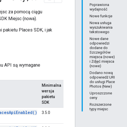
Poprawiona
wydajność
iejsc za pomocą ciągu
Nowe funkcje
SDK Miejsc (nowa).
Nowa usługa
wyszukiwania
 pakietu Places SDK, i jak
tekstowego
Nowe dane
odpowiedzi
dodane do
Szczegółów
miejsca (nowe)
i Zdjęć miejsca
ejsu API są wymagane
(nowe)
Dodano nową
odpowiedź URI
do usługi Place
Minimalna
Photos (New)
wersja
Uproszczone
pakietu
ceny
SDK
Rozszerzone
typy miejsc
acesApiEnabled()
3.5.0