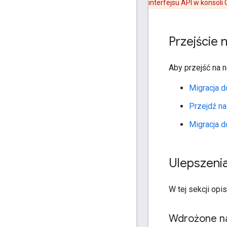
interfejsu API w konsoli
Przejście 
Aby przejść na n
Migracja d
Przejdź na
Migracja d
Ulepszeni
W tej sekcji op
Wdrożone na