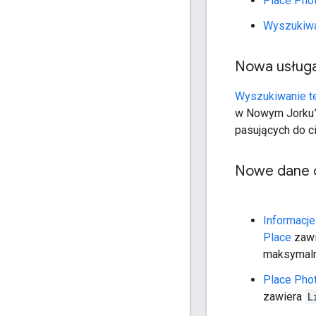
Place Pho
Wyszukiwa
Nowa usług
Wyszukiwanie t
w Nowym Jorku”,
pasujących do ci
Nowe dane o
Informacje
Place
zawi
maksymalni
Place Pho
zawiera
L