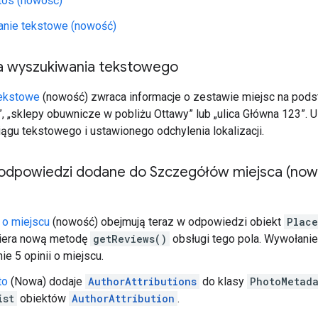
tos (nowość)
nie tekstowe (nowość)
a wyszukiwania tekstowego
ekstowe
(nowość) zwraca informacje o zestawie miejsc na podst
 „sklepy obuwnicze w pobliżu Ottawy” lub „ulica Główna 123”. U
ągu tekstowego i ustawionego odchylenia lokalizacji.
dpowiedzi dodane do Szczegółów miejsca (nowe)
 o miejscu
(nowość) obejmują teraz w odpowiedzi obiekt
Place
era nową metodę
getReviews()
obsługi tego pola. Wywołani
e 5 opinii o miejscu.
to
(Nowa) dodaje
AuthorAttributions
do klasy
PhotoMetad
ist
obiektów
AuthorAttribution
.