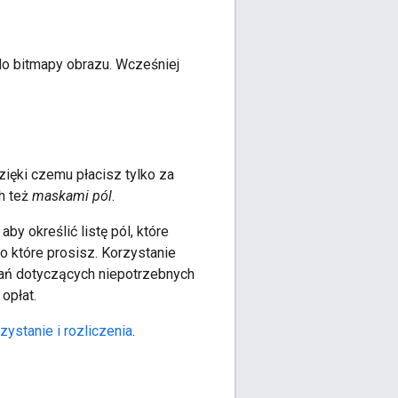
do bitmapy obrazu. Wcześniej
ięki czemu płacisz tylko za
h też
maskami pól
.
by określić listę pól, które
o które prosisz. Korzystanie
ądań dotyczących niepotrzebnych
opłat.
ystanie i rozliczenia
.