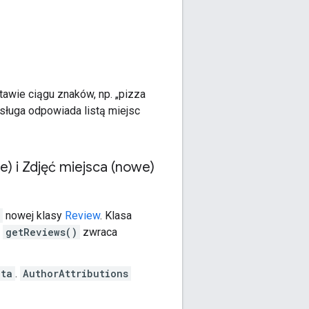
awie ciągu znaków, np. „pizza
sługa odpowiada listą miejsc
 i Zdjęć miejsca (nowe)
nowej klasy
Review
. Klasa
e
getReviews()
zwraca
ata
.
AuthorAttributions