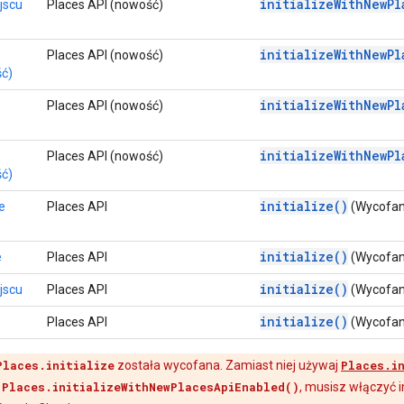
initializeWithNewPl
jscu
Places API (nowość)
initializeWithNewPl
Places API (nowość)
ść)
initializeWithNewPl
Places API (nowość)
initializeWithNewPl
Places API (nowość)
ć)
initialize()
e
Places API
(Wycofan
initialize()
e
Places API
(Wycofan
initialize()
jscu
Places API
(Wycofan
initialize()
Places API
(Wycofan
Places.initialize
została wycofana. Zamiast niej używaj
Places.i
ć
Places.initializeWithNewPlacesApiEnabled()
, musisz włączyć i