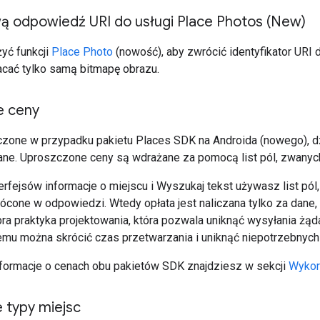
 odpowiedź URI do usługi Place Photos (New)
yć funkcji
Place Photo
(nowość), aby zwrócić identyfikator URI 
cać tylko samą bitmapę obrazu.
e ceny
zone w przypadku pakietu Places SDK na Androida (nowego), dz
ne. Uproszczone ceny są wdrażane za pomocą list pól, zwanyc
rfejsów informacje o miejscu i Wyszukaj tekst używasz list pól, a
cone w odpowiedzi. Wtedy opłata jest naliczana tylko za dane, 
obra praktyka projektowania, która pozwala uniknąć wysyłania ż
temu można skrócić czas przetwarzania i uniknąć niepotrzebnych 
ormacje o cenach obu pakietów SDK znajdziesz w sekcji
Wykorz
 typy miejsc