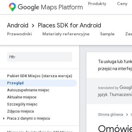
Produkty
Ceny
Maps Platform
Android
Places SDK for Android
Przewodniki
Materiały referencyjne
Sample
Za
Ta usługa lub funk
przejść na interfe
Pakiet SDK Miejsc (starsza wersja)
Przegląd
Autouzupełnianie miejsc
język. Tłumaczen
Aktualne miejsce
Szczegóły miejsc
Zdjęcia miejsca
Strona główna
Praca z danymi o miejscu
Omówien