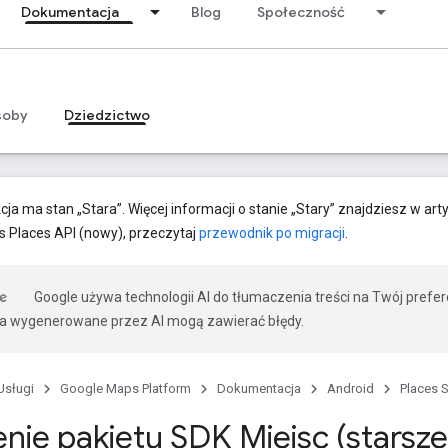
Dokumentacja
Blog
Społeczność
soby
Dziedzictwo
cja ma stan „Stara”. Więcej informacji o stanie „Stary” znajdziesz w art
js Places API (nowy), przeczytaj
przewodnik po migracji
.
Google używa technologii AI do tłumaczenia treści na Twój pref
ia wygenerowane przez AI mogą zawierać błędy.
Usługi
Google Maps Platform
Dokumentacja
Android
Places 
ie pakietu SDK Miejsc (starszej