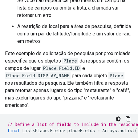
Se você não especificar pelo menos um campo na
lista de campos ou omitir a lista, a chamada vai
retornar um erro.
A restrição de local para a área de pesquisa, definida
como um par de latitude/longitude e um valor de raio,
em metros.
Este exemplo de solicitação de pesquisa por proximidade
especifica que os objetos
Place
da resposta contêm os
campos de lugar
Place.Field.ID
e
Place.Field.DISPLAY_NAME
para cada objeto
Place
nos resultados da pesquisa. Ele também filtra a resposta
para retornar apenas lugares do tipo "restaurante" e "café",
mas exclui lugares do tipo "pizzaria" e "restaurante
americano".
// Define a list of fields to include in the response
final
List<Place
.
Field
>
placeFields
=
Arrays
.
asList
(