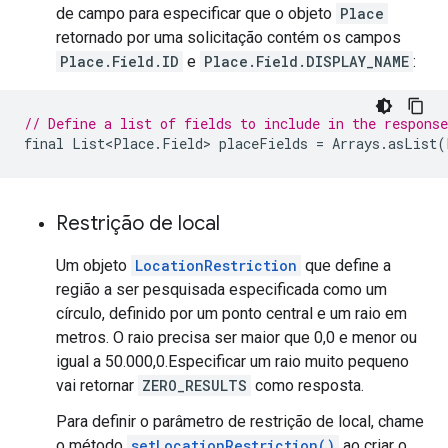
de campo para especificar que o objeto
Place
retornado por uma solicitação contém os campos
Place.Field.ID
e
Place.Field.DISPLAY_NAME
:
// Define a list of fields to include in the response
final
List<Place
.
Field
>
placeFields
=
Arrays
.
asList
(
Restrição de local
Um objeto
LocationRestriction
que define a
região a ser pesquisada especificada como um
círculo, definido por um ponto central e um raio em
metros. O raio precisa ser maior que 0,0 e menor ou
igual a 50.000,0.Especificar um raio muito pequeno
vai retornar
ZERO_RESULTS
como resposta.
Para definir o parâmetro de restrição de local, chame
o método
setLocationRestriction()
ao criar o