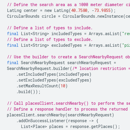
// Define the search area as a 1000 meter diameter c
LatLng
center
=
new
LatLng
(
40.7580
,
-
73.9855
);
CircularBounds
circle
=
CircularBounds
.
newInstance
(
c
// Define a list of types to include.
final
List<String>
includedTypes
=
Arrays
.
asList
(
"re
// Define a list of types to exclude.
final
List<String>
excludedTypes
=
Arrays
.
asList
(
"pi
// Use the builder to create a SearchNearbyRequest o
final
SearchNearbyRequest
searchNearbyRequest
=
SearchNearbyRequest
.
builder
(
/* location restriction 
.
setIncludedTypes
(
includedTypes
)
.
setExcludedTypes
(
excludedTypes
)
.
setMaxResultCount
(
10
)
.
build
());
// Call placesClient.searchNearby() to perform the s
// Define a response handler to process the returned
placesClient
.
searchNearby
(
searchNearbyRequest
)
.
addOnSuccessListener
(
response
-
>
{
List<Place>
places
=
response
.
getPlaces
();