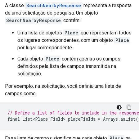
A classe
SearchNearbyResponse
representa a resposta
de uma solicitação de pesquisa. Um objeto
SearchNearbyResponse
contém:
Uma lista de objetos
Place
que representam todos
os lugares correspondentes, com um objeto
Place
por lugar correspondente.
Cada objeto
Place
contém apenas os campos
definidos pela lista de campos transmitida na
solicitação.
Por exemplo, na solicitação, você definiu uma lista de
campos como:
// Define a list of fields to include in the response
final
List<Place
.
Field
>
placeFields
=
Arrays
.
asList
(
Essa lista de campos significa que cada objeto
Place
na