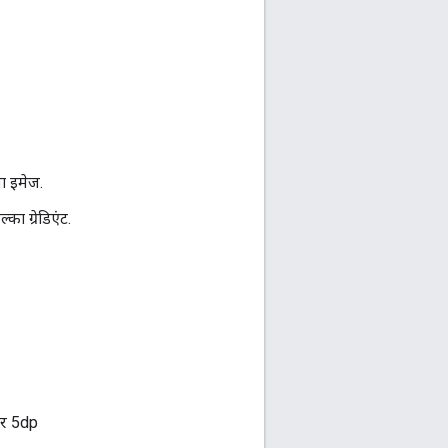
या इमेज.
का ग्रेडिएंट.
ओर 5dp