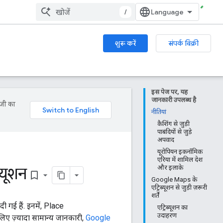
/
शुरू करें
संपर्क बिक्री
इस पेज पर, यह
जानकारी उपलब्ध है
ॉजी का
नीतियां
कैशिंग से जुड़ी
पाबंदियों से जुड़े
अपवाद
यूरोपियन इकनॉमिक
एरिया में शामिल देश
्यूशन
और इलाके
bookmark_border
Google Maps के
एट्रिब्यूशन से जुड़ी ज़रूरी
शर्तें
 गई हैं. इनमें, Place
एट्रिब्यूशन का
उदाहरण
ए ज़्यादा सामान्य जानकारी,
Google