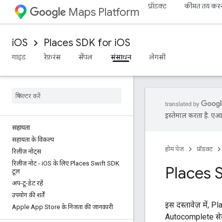
प्रॉडक्ट
कीमत तय कर
Maps Platform
iOS
Places SDK for iOS
गाइड
रेफ़रंस
सैंपल
संसाधन
लेगसी
इस्तेमाल करता है. एआई 
सहायता
सहायता के विकल्प
होम पेज
प्रॉडक्ट
रिलीज़ नोट्स
रिलीज़ नोट - i
OS के लिए Places Swift SDK
Places S
टूल
अप-टू-डेट रहें
उपयोग की शर्तें
इस दस्तावेज़ में, 
Apple App Store के निजता की जानकारी
Autocomplete सेवा