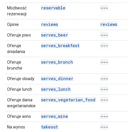
reservable
---
Możliwość
rezerwacji
reviews
reviews
Opinie
serves_beer
---
Oferuje piwo
serves_breakfast
---
Oferuje
śniadania
serves_brunch
---
Oferuje
brunche
serves_dinner
---
Oferuje obiady
serves_lunch
---
Oferuje lunch
serves_vegetarian_food
---
Oferuje dania
wegetariańskie
serves_wine
---
Oferuje wino
takeout
---
Na wynos