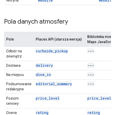
website
website
Witryna
Pola danych atmosfery
Biblioteka miejs
Pole
Places API (starsza wersja)
Maps JavaScript
curbside_pickup
---
Odbiór na
zewnątrz
delivery
---
Dostawa
dine_in
---
Na miejscu
editorial_summary
---
Podsumowanie
redakcyjne
price_level
price_level
Poziom
cenowy
rating
rating
Ocena