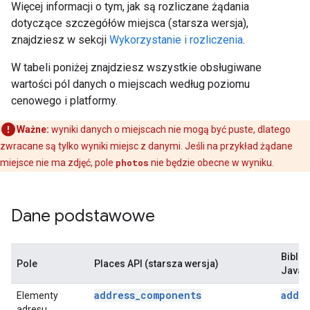
Więcej informacji o tym, jak są rozliczane żądania
dotyczące szczegółów miejsca (starsza wersja),
znajdziesz w sekcji
Wykorzystanie i rozliczenia
.
W tabeli poniżej znajdziesz wszystkie obsługiwane
wartości pól danych o miejscach według poziomu
cenowego i platformy.
Ważne:
wyniki danych o miejscach nie mogą być puste, dlatego
zwracane są tylko wyniki miejsc z danymi. Jeśli na przykład żądane
miejsce nie ma zdjęć, pole
photos
nie będzie obecne w wyniku.
Dane podstawowe
Biblio
Pole
Places API (starsza wersja)
JavaSc
address_components
addr
Elementy
adresu