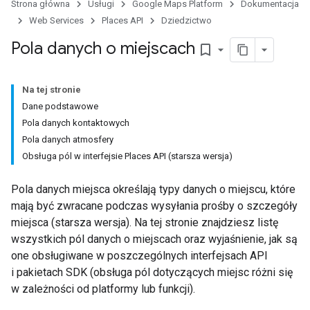
Strona główna
Usługi
Google Maps Platform
Dokumentacja
Web Services
Places API
Dziedzictwo
Pola danych o miejscach
bookmark_border
Na tej stronie
Dane podstawowe
Pola danych kontaktowych
Pola danych atmosfery
Obsługa pól w interfejsie Places API (starsza wersja)
Pola danych miejsca określają typy danych o miejscu, które
mają być zwracane podczas wysyłania prośby o szczegóły
miejsca (starsza wersja). Na tej stronie znajdziesz listę
wszystkich pól danych o miejscach oraz wyjaśnienie, jak są
one obsługiwane w poszczególnych interfejsach API
i pakietach SDK (obsługa pól dotyczących miejsc różni się
w zależności od platformy lub funkcji).