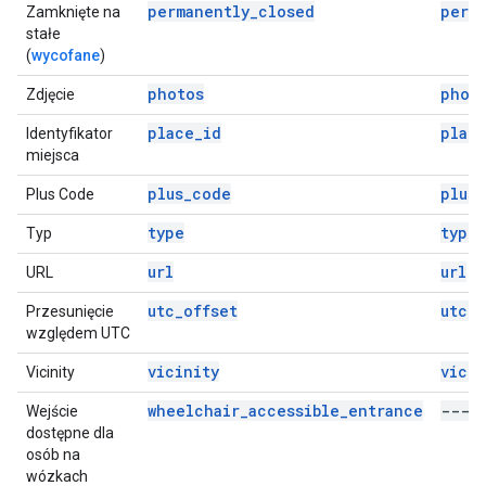
permanently_closed
perm
Zamknięte na
stałe
(
wycofane
)
photos
phot
Zdjęcie
place_id
plac
Identyfikator
miejsca
plus_code
plus
Plus Code
type
type
Typ
url
url
URL
utc_offset
utc_o
Przesunięcie
względem UTC
vicinity
vicin
Vicinity
wheelchair_accessible_entrance
---
Wejście
dostępne dla
osób na
wózkach