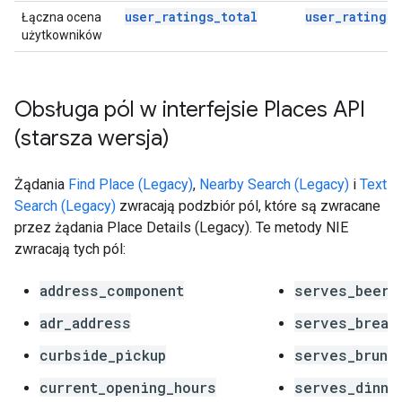
user_ratings_total
user_ratings_
Łączna ocena
użytkowników
Obsługa pól w interfejsie Places API
(starsza wersja)
Żądania
Find Place (Legacy)
,
Nearby Search (Legacy)
i
Text
Search (Legacy)
zwracają podzbiór pól, które są zwracane
przez żądania Place Details (Legacy). Te metody NIE
zwracają tych pól:
address_component
serves_beer
adr_address
serves_break
curbside_pickup
serves_brunc
current_opening_hours
serves_dinne