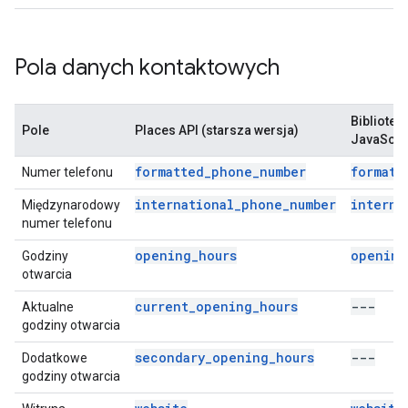
Pola danych kontaktowych
Bibliotek
Pole
Places API (starsza wersja)
JavaScrip
formatted_phone_number
formatt
Numer telefonu
international_phone_number
interna
Międzynarodowy
numer telefonu
opening_hours
opening
Godziny
otwarcia
current_opening_hours
---
Aktualne
godziny otwarcia
secondary_opening_hours
---
Dodatkowe
godziny otwarcia