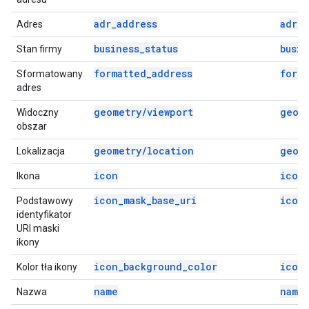
adr_address
adr_a
Adres
business_status
busin
Stan firmy
formatted_address
form
Sformatowany
adres
geometry/viewport
geom
Widoczny
obszar
geometry/location
geom
Lokalizacja
icon
icon
Ikona
icon_mask_base_uri
icon_
Podstawowy
identyfikator
URI maski
ikony
icon_background_color
icon
Kolor tła ikony
name
name
Nazwa