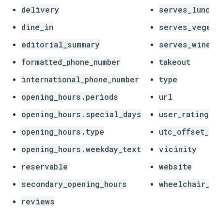
delivery
serves_lunch
dine_in
serves_veget
editorial_summary
serves_wine
formatted_phone_number
takeout
international_phone_number
type
opening_hours.periods
url
opening_hours.special_days
user_ratings
opening_hours.type
utc_offset_m
opening_hours.weekday_text
vicinity
reservable
website
secondary_opening_hours
wheelchair_a
reviews