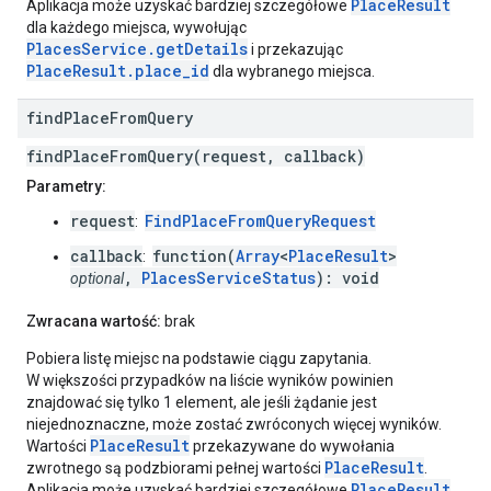
PlaceResult
Aplikacja może uzyskać bardziej szczegółowe
dla każdego miejsca, wywołując
PlacesService.getDetails
i przekazując
PlaceResult.place_id
dla wybranego miejsca.
find
Place
From
Query
findPlaceFromQuery(request, callback)
Parametry:
request
FindPlaceFromQueryRequest
:
callback
function(
Array
<
PlaceResult
>
:
,
PlacesServiceStatus
): void
optional
Zwracana wartość:
brak
Pobiera listę miejsc na podstawie ciągu zapytania.
W większości przypadków na liście wyników powinien
znajdować się tylko 1 element, ale jeśli żądanie jest
niejednoznaczne, może zostać zwróconych więcej wyników.
PlaceResult
Wartości
przekazywane do wywołania
PlaceResult
zwrotnego są podzbiorami pełnej wartości
.
PlaceResult
Aplikacja może uzyskać bardziej szczegółowe