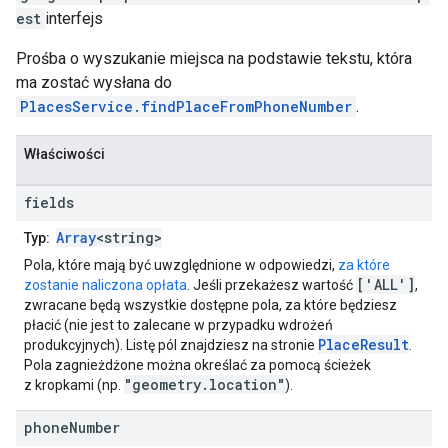
est
interfejs
Prośba o wyszukanie miejsca na podstawie tekstu, która
ma zostać wysłana do
PlacesService.findPlaceFromPhoneNumber
.
Właściwości
fields
Array
<string>
Typ:
Pola, które mają być uwzględnione w odpowiedzi,
za które
['ALL']
zostanie naliczona opłata
. Jeśli przekażesz wartość
,
zwracane będą wszystkie dostępne pola, za które będziesz
płacić (nie jest to zalecane w przypadku wdrożeń
PlaceResult
produkcyjnych). Listę pól znajdziesz na stronie
.
Pola zagnieżdżone można określać za pomocą ścieżek
"geometry.location"
z kropkami (np.
).
phone
Number