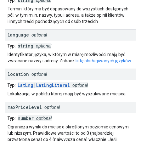
string
Typ:
optional
Termin, który ma być dopasowany do wszystkich dostępnych
pól, w tym m.in. nazwy, typu i adresu, a także opinii klientów
i innych treści pochodzących od osób trzecich.
language
optional
string
Typ:
optional
Identyfikator języka, w którym w miarę możliwości mają być
zwracane nazwy i adresy. Zobacz
listę obsługiwanych języków
.
location
optional
LatLng
|
LatLngLiteral
Typ:
optional
Lokalizacja, w pobliżu której mają być wyszukiwane miejsca.
max
Price
Level
optional
number
Typ:
optional
Ogranicza wyniki do miejsc o określonym poziomie cenowym
lub niższym. Prawidłowe wartości to od 0 (najbardziej
przystępna cena) do 4 (najwyższa cena) włącznie. Jeśli