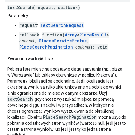
textSearch(request, callback)
Parametry:
request
TextSearchRequest
:
callback
function(
Array
<
PlaceResult
>
:
,
PlacesServiceStatus
,
optional
PlaceSearchPagination
): void
optional
Zwracana wartość:
brak
Pobiera listę miejsc na podstawie ciągu zapytania (np. „pizza
w Warszawie” lub „sklepy obuwnicze w pobliżu Krakowa”).
Parametry lokalizacji są opcjonalne. Jeśli lokalizacja jest
określona, wyniki są tylko ukierunkowane na pobliskie wyniki,
a nie ograniczone do miejsc w danym obszarze. Użyj
textSearch
, gdy chcesz wyszukać miejsca za pomocą
dowolnego ciągu znaków i w przypadkach, w których nie
chcesz ograniczać wyników wyszukiwania do określonej
PlaceSearchPagination
lokalizacji. Obiektu
można użyć do
pobrania dodatkowych stron wyników (wartość null, jeśli jest to
ostatnia strona wyników lub jeśli jest tylko jedna strona