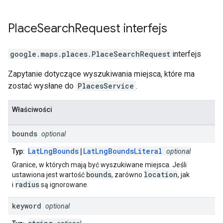
Place
Search
Request
interfejs
google.maps.places
.
PlaceSearchRequest
interfejs
Zapytanie dotyczące wyszukiwania miejsca, które ma
zostać wysłane do
PlacesService
.
Właściwości
bounds
optional
LatLngBounds
|
LatLngBoundsLiteral
Typ:
optional
Granice, w których mają być wyszukiwane miejsca. Jeśli
bounds
location
ustawiona jest wartość
, zarówno
, jak
radius
i
są ignorowane.
keyword
optional