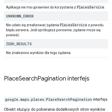
Places
Service
Aplikacja nie ma uprawnień do korzystania z
.
UNKNOWN
_
ERROR
Places
Service
Nie udało się zrealizować żądania
z powodu
błędu serwera. Jeśli spróbujesz ponownie, żądanie może się
powieść.
ZERO
_
RESULTS
Nie znaleziono wyników dla tego żądania.
Place
Search
Pagination
interfejs
google.maps.places
.
PlaceSearchPagination
interfejs
Obiekt służący do pobierania dodatkowych stron wyników