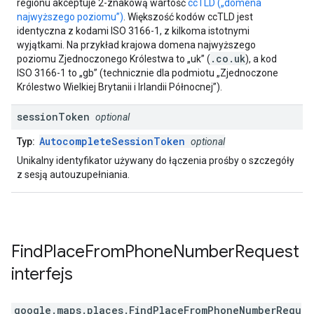
regionu akceptuje 2-znakową wartość
ccTLD („domena
najwyższego poziomu”)
. Większość kodów ccTLD jest
identyczna z kodami ISO 3166-1, z kilkoma istotnymi
wyjątkami. Na przykład krajowa domena najwyższego
.co.uk
poziomu Zjednoczonego Królestwa to „uk” (
), a kod
ISO 3166-1 to „gb” (technicznie dla podmiotu „Zjednoczone
Królestwo Wielkiej Brytanii i Irlandii Północnej”).
session
Token
optional
AutocompleteSessionToken
Typ:
optional
Unikalny identyfikator używany do łączenia prośby o szczegóły
z sesją autouzupełniania.
Find
Place
From
Phone
Number
Request
interfejs
google.maps.places
.
FindPlaceFromPhoneNumberRequ