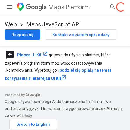
Maps Platform
Web
Maps JavaScript API
Rozpocznij
Kontakt z działem sprzedaży
reviews
Places UI Kit:
gotowa do użycia biblioteka, która
zapewnia programistom możliwość dostosowywania
i kontrolowania. Wypróbuj go i
podziel się opinią na temat
korzystania z interfejsu UI Kit
.
Google używa technologii AI do tłumaczenia treści na Twój
preferowany język. Tłumaczenia wygenerowane przez AI mogą
zawierać błędy.