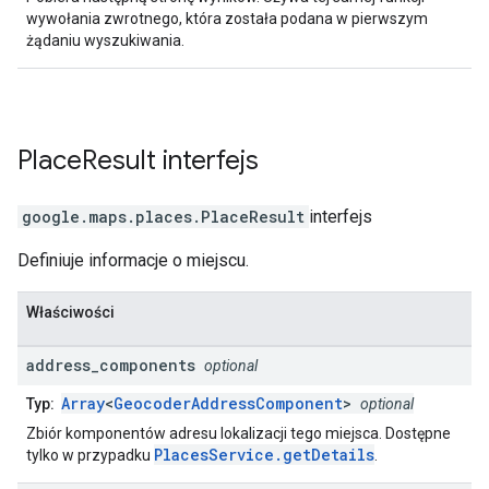
wywołania zwrotnego, która została podana w pierwszym
żądaniu wyszukiwania.
Place
Result
interfejs
google.maps.places
.
PlaceResult
interfejs
Definiuje informacje o miejscu.
Właściwości
address
_
components
optional
Array
<
GeocoderAddressComponent
>
Typ:
optional
Zbiór komponentów adresu lokalizacji tego miejsca. Dostępne
PlacesService.getDetails
tylko w przypadku
.