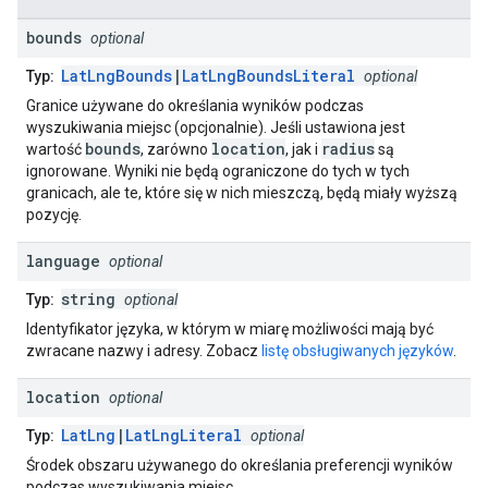
bounds
optional
LatLngBounds
|
LatLngBoundsLiteral
Typ:
optional
Granice używane do określania wyników podczas
wyszukiwania miejsc (opcjonalnie). Jeśli ustawiona jest
bounds
location
radius
wartość
, zarówno
, jak i
są
ignorowane. Wyniki nie będą ograniczone do tych w tych
granicach, ale te, które się w nich mieszczą, będą miały wyższą
pozycję.
language
optional
string
Typ:
optional
Identyfikator języka, w którym w miarę możliwości mają być
zwracane nazwy i adresy. Zobacz
listę obsługiwanych języków
.
location
optional
LatLng
|
LatLngLiteral
Typ:
optional
Środek obszaru używanego do określania preferencji wyników
podczas wyszukiwania miejsc.