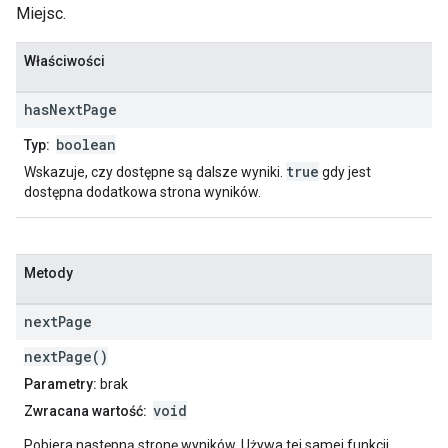
Miejsc.
Właściwości
has
Next
Page
boolean
Typ:
true
Wskazuje, czy dostępne są dalsze wyniki.
gdy jest
dostępna dodatkowa strona wyników.
Metody
next
Page
nextPage()
Parametry:
brak
void
Zwracana wartość:
Pobiera następną stronę wyników. Używa tej samej funkcji