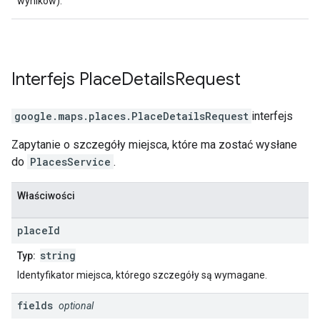
wyników).
Interfejs
Place
Details
Request
google.maps.places
.
PlaceDetailsRequest
interfejs
Zapytanie o szczegóły miejsca, które ma zostać wysłane
do
PlacesService
.
Właściwości
place
Id
string
Typ:
Identyfikator miejsca, którego szczegóły są wymagane.
fields
optional