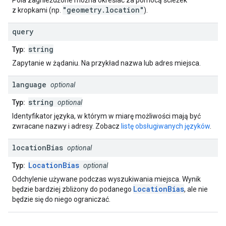
Pola zagnieżdżone można określać za pomocą ścieżek
"geometry.location"
z kropkami (np.
).
query
string
Typ:
Zapytanie w żądaniu. Na przykład nazwa lub adres miejsca.
language
optional
string
Typ:
optional
Identyfikator języka, w którym w miarę możliwości mają być
zwracane nazwy i adresy. Zobacz
listę obsługiwanych języków
.
location
Bias
optional
LocationBias
Typ:
optional
Odchylenie używane podczas wyszukiwania miejsca. Wynik
LocationBias
będzie bardziej zbliżony do podanego
, ale nie
będzie się do niego ograniczać.