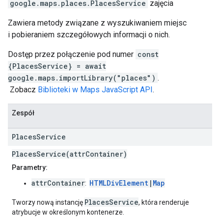
google.maps.places
.
PlacesService
zajęcia
Zawiera metody związane z wyszukiwaniem miejsc
i pobieraniem szczegółowych informacji o nich.
Dostęp przez połączenie pod numer
const
{PlacesService} = await
google.maps.importLibrary("places")
.
Zobacz
Biblioteki w Maps JavaScript API
.
Zespół
Places
Service
PlacesService(attrContainer)
Parametry:
attrContainer
HTMLDivElement
|
Map
:
PlacesService
Tworzy nową instancję
, która renderuje
atrybucje w określonym kontenerze.