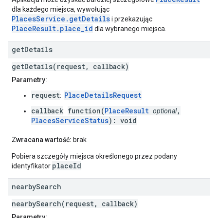
dla każdego miejsca, wywołując
PlacesService.getDetails
i przekazując
PlaceResult.place_id
dla wybranego miejsca.
get
Details
getDetails(request, callback)
Parametry:
request
PlaceDetailsRequest
:
callback
function(
PlaceResult
,
:
optional
PlacesServiceStatus
): void
Zwracana wartość:
brak
Pobiera szczegóły miejsca określonego przez podany
placeId
identyfikator
.
nearby
Search
nearbySearch(request, callback)
Parametry: