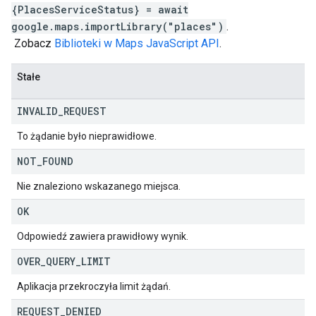
{PlacesServiceStatus} = await
google.maps.importLibrary("places")
.
Zobacz
Biblioteki w Maps JavaScript API
.
Stałe
INVALID
_
REQUEST
To żądanie było nieprawidłowe.
NOT
_
FOUND
Nie znaleziono wskazanego miejsca.
OK
Odpowiedź zawiera prawidłowy wynik.
OVER
_
QUERY
_
LIMIT
Aplikacja przekroczyła limit żądań.
REQUEST
_
DENIED