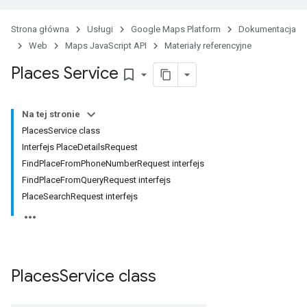
Strona główna
Usługi
Google Maps Platform
Dokumentacja
Web
Maps JavaScript API
Materiały referencyjne
Places Service
bookmark_border
Na tej stronie
PlacesService class
Interfejs PlaceDetailsRequest
FindPlaceFromPhoneNumberRequest interfejs
FindPlaceFromQueryRequest interfejs
PlaceSearchRequest interfejs
Places
Service
class