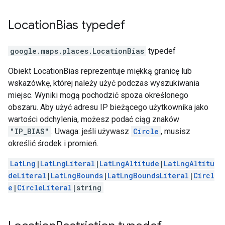
Location
Bias
typedef
google.maps.places
.
LocationBias
typedef
Obiekt LocationBias reprezentuje miękką granicę lub
wskazówkę, której należy użyć podczas wyszukiwania
miejsc. Wyniki mogą pochodzić spoza określonego
obszaru. Aby użyć adresu IP bieżącego użytkownika jako
wartości odchylenia, możesz podać ciąg znaków
"IP_BIAS"
. Uwaga: jeśli używasz
Circle
, musisz
określić środek i promień.
LatLng
|
LatLngLiteral
|
LatLngAltitude
|
LatLngAltitu
deLiteral
|
LatLngBounds
|
LatLngBoundsLiteral
|
Circl
e
|
CircleLiteral
|string