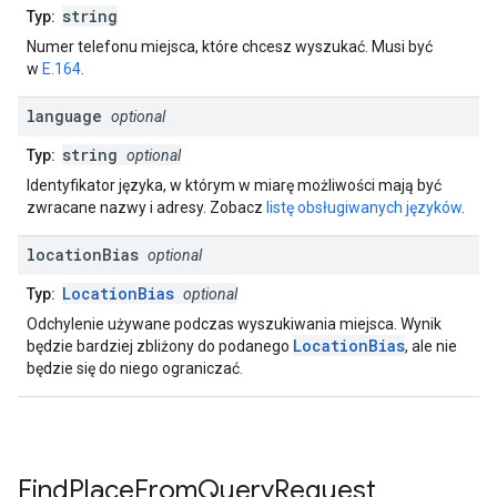
string
Typ:
Numer telefonu miejsca, które chcesz wyszukać. Musi być
w
E.164
.
language
optional
string
Typ:
optional
Identyfikator języka, w którym w miarę możliwości mają być
zwracane nazwy i adresy. Zobacz
listę obsługiwanych języków
.
location
Bias
optional
LocationBias
Typ:
optional
Odchylenie używane podczas wyszukiwania miejsca. Wynik
LocationBias
będzie bardziej zbliżony do podanego
, ale nie
będzie się do niego ograniczać.
Find
Place
From
Query
Request