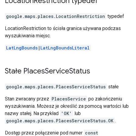
Location
Restriction
typedef
google.maps.places
.
LocationRestriction
typedef
LocationRestriction to ścisła granica używana podczas
wyszukiwania miejsc.
LatLngBounds
|
LatLngBoundsLiteral
Stałe
Places
Service
Status
google.maps.places
.
PlacesServiceStatus
stałe
Stan zwracany przez
PlacesService
po zakończeniu
wyszukiwania. Możesz je określić za pomocą wartości lub
nazwy stałej. Na przykład
'OK'
lub
google.maps.places.PlacesServiceStatus.OK
.
Dostęp przez połączenie pod numer
const