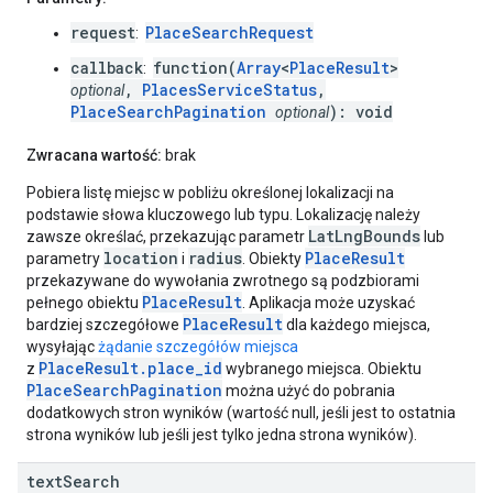
request
PlaceSearchRequest
:
callback
function(
Array
<
PlaceResult
>
:
,
PlacesServiceStatus
,
optional
PlaceSearchPagination
): void
optional
Zwracana wartość:
brak
Pobiera listę miejsc w pobliżu określonej lokalizacji na
podstawie słowa kluczowego lub typu. Lokalizację należy
LatLngBounds
zawsze określać, przekazując parametr
lub
location
radius
PlaceResult
parametry
i
. Obiekty
przekazywane do wywołania zwrotnego są podzbiorami
PlaceResult
pełnego obiektu
. Aplikacja może uzyskać
PlaceResult
bardziej szczegółowe
dla każdego miejsca,
wysyłając
żądanie szczegółów miejsca
PlaceResult.place_id
z
wybranego miejsca. Obiektu
PlaceSearchPagination
można użyć do pobrania
dodatkowych stron wyników (wartość null, jeśli jest to ostatnia
strona wyników lub jeśli jest tylko jedna strona wyników).
text
Search