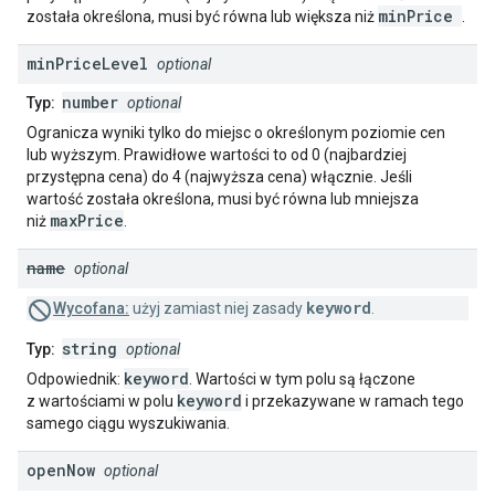
minPrice
została określona, musi być równa lub większa niż
.
min
Price
Level
optional
number
Typ:
optional
Ogranicza wyniki tylko do miejsc o określonym poziomie cen
lub wyższym. Prawidłowe wartości to od 0 (najbardziej
przystępna cena) do 4 (najwyższa cena) włącznie. Jeśli
wartość została określona, musi być równa lub mniejsza
maxPrice
niż
.
name
optional
keyword
Wycofana:
użyj zamiast niej zasady
.
string
Typ:
optional
keyword
Odpowiednik:
. Wartości w tym polu są łączone
keyword
z wartościami w polu
i przekazywane w ramach tego
samego ciągu wyszukiwania.
open
Now
optional