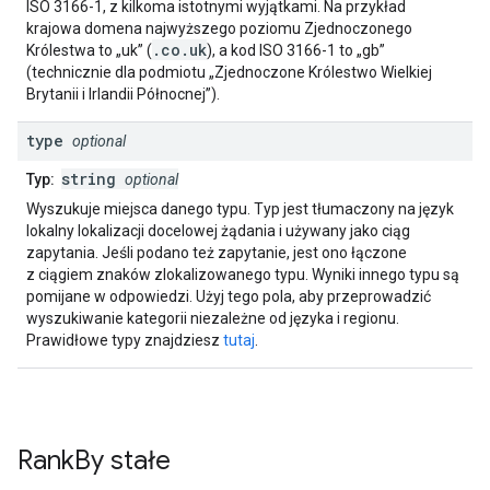
ISO 3166-1, z kilkoma istotnymi wyjątkami. Na przykład
krajowa domena najwyższego poziomu Zjednoczonego
.co.uk
Królestwa to „uk” (
), a kod ISO 3166-1 to „gb”
(technicznie dla podmiotu „Zjednoczone Królestwo Wielkiej
Brytanii i Irlandii Północnej”).
type
optional
string
Typ:
optional
Wyszukuje miejsca danego typu. Typ jest tłumaczony na język
lokalny lokalizacji docelowej żądania i używany jako ciąg
zapytania. Jeśli podano też zapytanie, jest ono łączone
z ciągiem znaków zlokalizowanego typu. Wyniki innego typu są
pomijane w odpowiedzi. Użyj tego pola, aby przeprowadzić
wyszukiwanie kategorii niezależne od języka i regionu.
Prawidłowe typy znajdziesz
tutaj
.
Rank
By
stałe